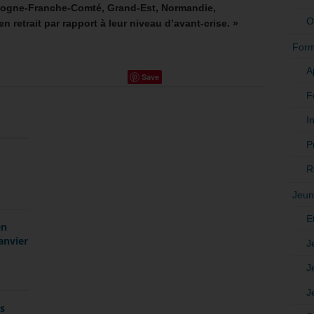
gogne-Franche-Comté, Grand-Est, Normandie,
O
n retrait par rapport à leur niveau d’avant-crise. »
Form
A
Save
F
In
P
R
Jeun
E
en
anvier
J
J
J
es