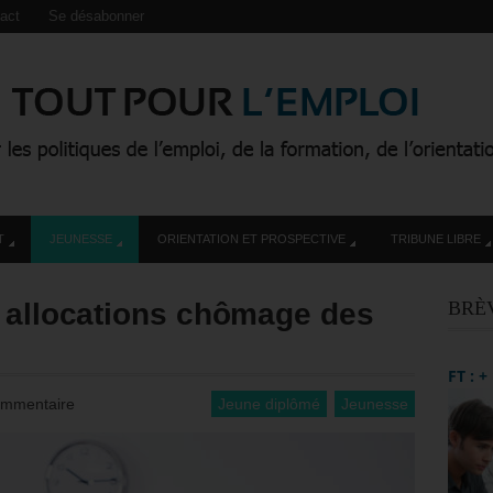
act
Se désabonner
T
JEUNESSE
ORIENTATION ET PROSPECTIVE
TRIBUNE LIBRE
s allocations chômage des
BRÈ
FT : 
ommentaire
Jeune diplômé
Jeunesse