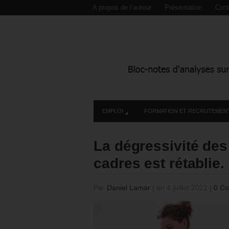
A propos de l’auteur
Présentation
Cont
EMPLOI
FORMATION ET RECRUTEMEN
La dégressivité de
cadres est rétablie.
Par
Daniel Lamar
|
on 4 juillet 2021
|
0 C