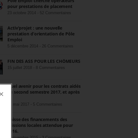
Pôle Emploi cherche opérateurs
pour prestations de placement
23 octobre 2014 -
52 Commentaires
Activ’projet : une nouvelle
prestation d’orientation de Pôle
Emploi
5 décembre 2014 -
26 Commentaires
FIN DES ASS POUR LES CHÔMEURS
15 juillet 2018 -
8 Commentaires
Quel avenir pour les contrats aidés
au second semestre 2017, et après
×
?
22 mai 2017 -
5 Commentaires
Baisse des financements des
missions locales attendue pour
2016.
3 novembre 2015 -
3 Commentaires