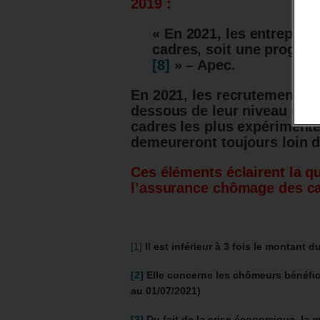
2019 :
« En 2021, les entrepris
cadres, soit une progres
[8]
» – Apec.
En 2021, les recrutements d
dessous de leur niveau de 
cadres les plus expérimenté
demeureront toujours loin d
Ces éléments éclairent la qu
l’assurance chômage des ca
[1]
Il est inférieur à 3 fois le montant d
[2]
Elle concerne les chômeurs bénéfici
au 01/07/2021)
[3]
Du fait de la crise économique, la 