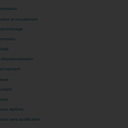
rientation
ation et recrutement
pprentissage
ormation
itiale
rofessionnalisation
ecrutement
esse
tudiant
eune
eune diplômé
eune sans qualification