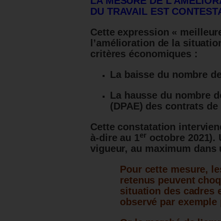
LA MESURE DE L’AMÉLIOR
DU TRAVAIL EST CONTEST
Cette expression «
meilleur
l’amélioration de la situati
critères économiques :
La baisse du nombre d
La hausse du nombre de
(DPAE) des contrats de
Cette constatation intervien
er
à-dire au 1
octobre 2021). 
vigueur, au maximum dans u
Pour cette mesure, le
retenus peuvent choq
situation des cadres 
observé par exemple p