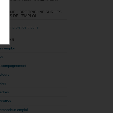
GEZ UNE LIBRE TRIBUNE SUR LES
TIQUES DE L’EMPLOI
re mon projet de tribune
GORIES
es emploi
oi
ccompagnement
cteurs
ides
adres
réation
emandeur emploi