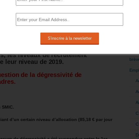
es envisagent de recruter 247 000
RÉDI
POLI
sion prévue de 8% par rapport à 2020.
>Décri
evraient encore se situer -12%, en
2019
[9]
.
Pour les cadres débutants et les
CATÉ
s, les niveaux de recrutement
brèv
e leur niveau de 2019.
Empl
estion de la dégressivité de
A
dres.
A
A
u SMIC.
C
ant d’un certain niveau d’allocation (85,18 € par jour
C
D
mesure de dégressivité a été suspendue entre le 1er