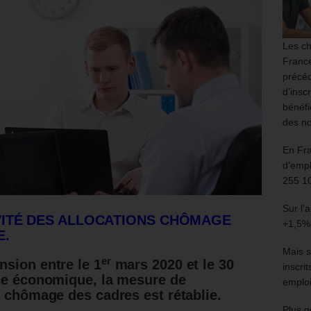
Les ch
France
précéd
d’insc
bénéfi
des no
En Fr
d’empl
255 1
Sur l’
VITÉ DES ALLOCATIONS CHÔMAGE
+1,5%
E.
Mais s
er
sion entre le 1
mars 2020 et le 30
inscri
ise économique, la mesure de
emploi
s chômage des cadres est rétablie.
Plus g