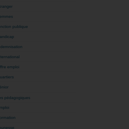
tranger
emmes
onction publique
andicap
ndemnisation
nternational
ffre emploi
uartiers
énior
es pédagogiques
mploi
ormation
eunesse