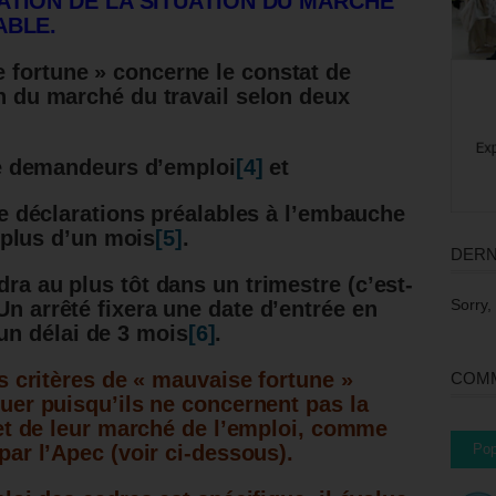
ATION DE LA SITUATION DU MARCHE
ABLE.
e fortune »
concerne le constat de
on du marché du travail selon deux
e demandeurs d’emploi
[4]
et
 déclarations préalables à l’embauche
 plus d’un mois
[5]
.
DERN
dra au plus tôt dans un trimestre (c’est-
Sorry,
Un arrêté fixera une date d’entrée en
n délai de 3 mois
[6]
.
s critères de « mauvaise fortune »
COMM
uer puisqu’ils ne concernent pas la
et de leur marché de l’emploi, comme
Pop
ar l’Apec (voir ci-dessous).