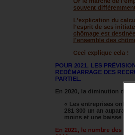
Or le marché de l’emp
souvent différemment
L’explication du calcu
l’esprit de ses initiat
chômage est destinée
l’ensemble des chôm
Ceci explique cela !
POUR 2021, LES PRÉVISIO
REDÉMARRAGE DES RECR
PARTIEL.
En 2020, la diminution des 
« Les entreprises ont re
281 300 un an auparavant
moins et une baisse de 
En 2021, le nombre des recr