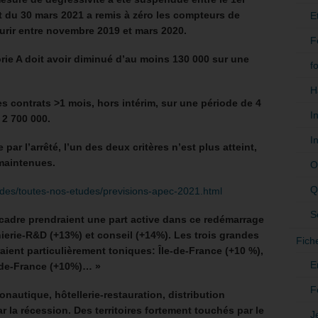
et du 30 mars 2021 a remis à zéro les compteurs de
E
rir entre novembre 2019 et mars 2020.
F
ie A doit avoir diminué d’au moins 130 000 sur une
f
H
contrats >1 mois, hors intérim, sur une période de 4
I
 2 700 000.
I
 par l’arrêté, l’un des deux critères n’est plus atteint,
 maintenues.
O
Q
udes/toutes-nos-etudes/previsions-apec-2021.html
S
 cadre prendraient une part active dans ce redémarrage
nierie-R&D (+13%) et conseil (+14%). Les trois grandes
Fich
aient particulièrement toniques: Île-de-France (+10 %),
E
de-France (+10%)… »
F
nautique, hôtellerie-restauration, distribution
ar la récession. Des territoires fortement touchés par le
J