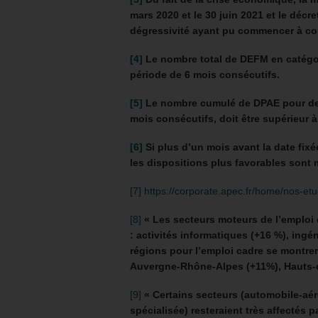
mars 2020 et le 30 juin 2021 et le décr
dégressivité ayant pu commencer à cou
[4]
Le nombre total de DEFM en catégor
période de 6 mois consécutifs.
[5]
Le nombre cumulé de DPAE pour des 
mois consécutifs, doit être supérieur à
[6]
Si plus d’un mois avant la date fixée
les dispositions plus favorables sont
[7]
https://corporate.apec.fr/home/nos-et
[8]
« Les secteurs moteurs de l’emploi
: activités informatiques (+16 %), ingé
régions pour l’emploi cadre se montrer
Auvergne-Rhône-Alpes (+11%), Hauts-
[9]
« Certains secteurs (automobile-aéro
spécialisée) resteraient très affectés p