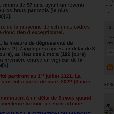
de moins de 57 ans, ayant un revenu
de rec
euros bruts par mois (le plus
augmen
e)
[1]
.
rdre de la moyenne de celui des cadres
RE
’a donc rien d’exceptionnel.
Rece
1, la mesure de dégressivité de
déba
adres
[2]
s’appliquera après un délai de 8
urs), au lieu des 6 mois (182 jours)
la première entrée en vigueur de la
9
[3]
.
er
té partiront au 1
juillet 2021.
La
 plus tôt à partir de mars 2022 (8 mois
A PR
 diminuera à un délai de 6 mois quand
 meilleure fortune » seront atteints.