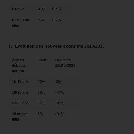
Bac +2
21%
+64%
Bac +3 ou
35%
+92%
plus
[3]
Évolution des nouveaux contrats 2019/2020
Âge en
2020
Évolution
début de
2019 à 2020
contrat
15-17 ans
22%
-3%
18-20 ans
38%
+47%
21-25 ans
35%
+81%
26 ans et
6%
+91%
plus