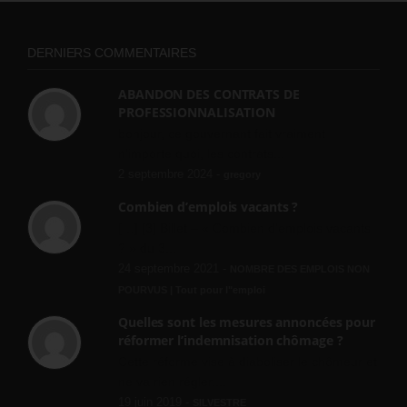
DERNIERS COMMENTAIRES
ABANDON DES CONTRATS DE
PROFESSIONNALISATION
bonjour, ce gouvernant fait vraiment
n'importe quoi, les contrats...
2 septembre 2024 -
gregory
Combien d’emplois vacants ?
[…] [3] Billet – « Combien d’emplois vacants
? » du 3...
24 septembre 2021 -
NOMBRE DES EMPLOIS NON
POURVUS | Tout pour l"emploi
Quelles sont les mesures annoncées pour
réformer l’indemnisation chômage ?
Cette réforme vise à diaboliser le chômeur et
ne va rien régler....
19 juin 2019 -
SILVESTRE