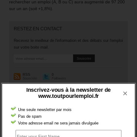
rechercher un emploi (A, B ou C) aura augmenté de 97 200
sur un an (soit +1,8%).
RESTEZ EN CONTACT
Recevez le meilleur de l'information et des débats sur l'emploi
sur votre boite mail.
RSS
0
Souscrire
Followers
Inscrivez-vous à la newsletter de
×
www.toutpourlemploi.fr
A PROPOS DE L’AUTEUR
Une seule newsletter par mois
Pas de spam
Votre adresse email ne sera jamais divulguée