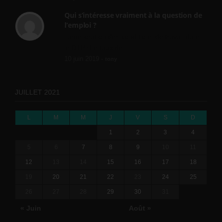
Qui s’intéresse vraiment à la question de
l’emploi ?
l'amélioration des conditions de travail dans
le BTP (Le taux de...
10 juin 2019 -
tony
JUILLET 2021
L
M
M
J
V
S
D
1
2
3
4
5
6
7
8
9
10
11
12
13
14
15
16
17
18
19
20
21
22
23
24
25
26
27
28
29
30
31
« Juin
Août »