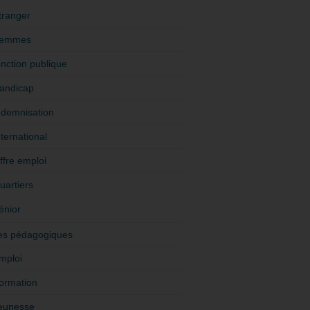
tranger
emmes
onction publique
andicap
ndemnisation
nternational
ffre emploi
uartiers
énior
es pédagogiques
mploi
ormation
eunesse