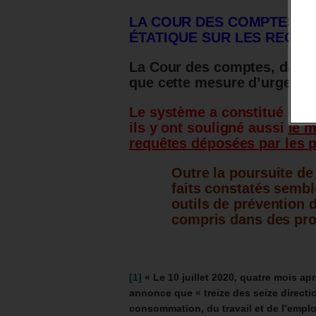
LA COUR DES COMPTES A
ÉTATIQUE SUR LES REQUÊ
La Cour des comptes, dans u
que cette mesure d’urgence 
Le système a constitué « l’u
ils y ont souligné aussi
le m
requêtes déposées par les 
Outre la poursuite de 
faits constatés sembl
outils de prévention 
compris dans des pro
[1]
« Le 10 juillet 2020
, quatre mois apr
annonce que « treize des seize directi
consommation, du travail et de l’emplo