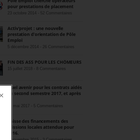
Pôle Emploi cherche opérateurs
pour prestations de placement
23 octobre 2014 -
52 Commentaires
Activ’projet : une nouvelle
prestation d’orientation de Pôle
Emploi
5 décembre 2014 -
26 Commentaires
FIN DES ASS POUR LES CHÔMEURS
15 juillet 2018 -
8 Commentaires
Quel avenir pour les contrats aidés
au second semestre 2017, et après
×
?
22 mai 2017 -
5 Commentaires
Baisse des financements des
missions locales attendue pour
2016.
3 novembre 2015 -
3 Commentaires