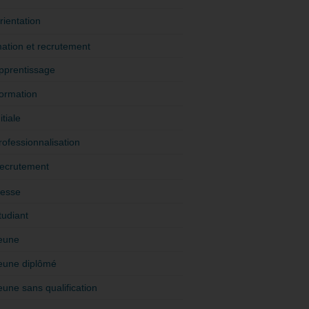
rientation
ation et recrutement
pprentissage
ormation
itiale
rofessionnalisation
ecrutement
esse
tudiant
eune
eune diplômé
eune sans qualification