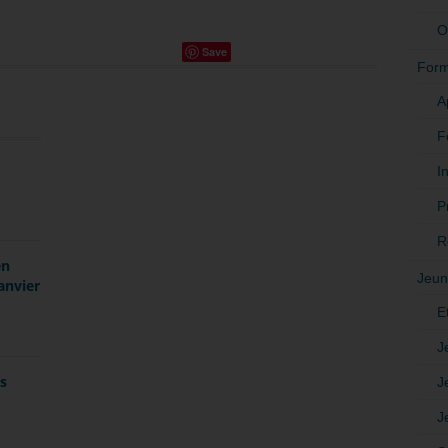
O
Save
Form
A
F
In
P
R
en
Jeun
anvier
E
J
es
J
J