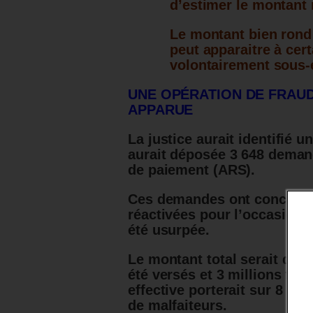
d’estimer le montant 
Le montant bien rond 
peut apparaitre à ce
volontairement sous-é
UNE OPÉRATION DE FRAUD
APPARUE
La justice aurait identifié 
aurait déposée 3 648 deman
de paiement (ARS).
Ces demandes ont concerné 
réactivées pour l’occasion, s
été usurpée.
Le montant total serait de 4
été versés et 3 millions fin
effective porterait sur 8 mil
de malfaiteurs.