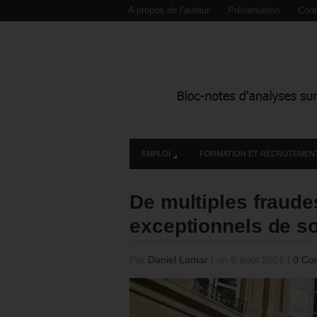
A propos de l’auteur
Présentation
Cont
EMPLOI
FORMATION ET RECRUTEMEN
De multiples fraudes
exceptionnels de so
Par
Daniel Lamar
|
on 5 août 2021
|
0 Co