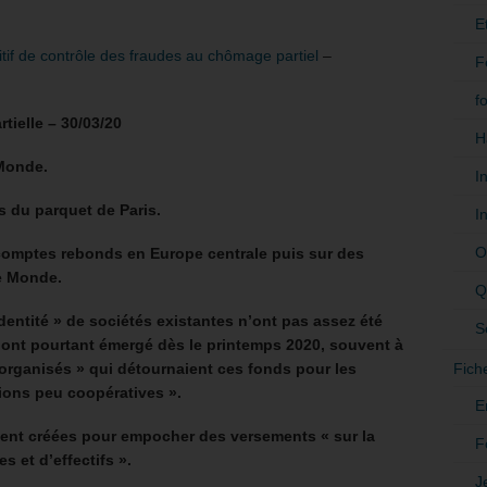
E
f de contrôle des fraudes au chômage partiel
–
F
f
rtielle – 30/03/20
H
 Monde.
I
s du parquet de Paris.
I
O
 comptes rebonds en Europe centrale puis sur des
e Monde.
Q
identité » de sociétés existantes n’ont pas assez été
S
i ont pourtant émergé dès le printemps 2020, souvent à
Fich
s organisés » qui détournaient ces fonds pour les
tions peu coopératives ».
E
ment créées pour empocher des versements « sur la
F
s et d’effectifs ».
J