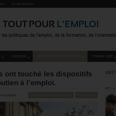
act
Se désabonner
T
JEUNESSE
ORIENTATION ET PROSPECTIVE
TRIBUNE LIBRE
 ont touché les dispositifs
BRÈ
utien à l’emploi.
FT : 
mmentaire
Orientation et prospective
Prospective