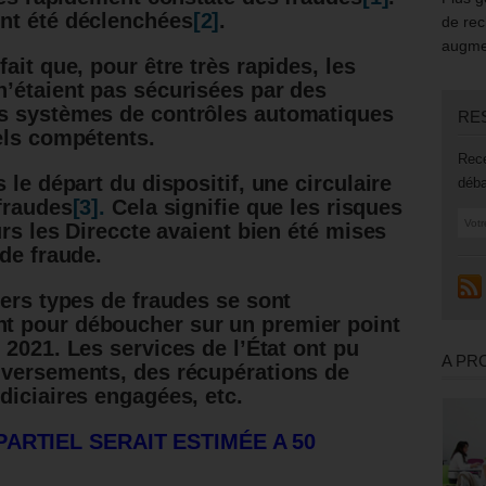
nt été déclenchées
[2]
.
de rec
augmen
ait que, pour être très rapides, les
’étaient pas sécurisées par des
s systèmes de contrôles automatiques
RE
els compétents.
Rece
 le départ du dispositif, une circulaire
déba
 fraudes
[3].
Cela signifie que les risques
urs les Direccte avaient bien été mises
de fraude.
vers types de fraudes se sont
t pour déboucher sur un premier point
e 2021.
Les services de l’État ont pu
A PR
 versements, des récupérations de
diciaires engagées, etc.
ARTIEL SERAIT ESTIMÉE A 50