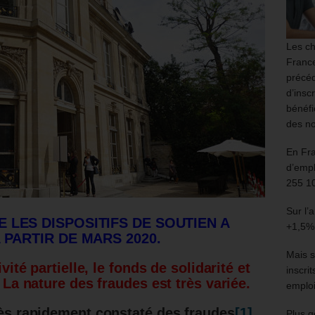
Les ch
France
précéd
d’insc
bénéfi
des no
En Fr
d’empl
255 1
Sur l’
 LES DISPOSITIFS DE SOUTIEN A
+1,5%
 PARTIR DE MARS 2020.
Mais s
ivité partielle, le fonds de solidarité et
inscri
. La nature des fraudes est très variée.
emploi
très rapidement constaté des fraudes
[1]
.
Plus g