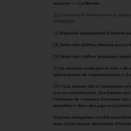
massive ». » Le Monde.
[2]
Communiqué Renforcement du dispositi
17/09/2020
[3]
Dispositif exceptionnel d’activité pa
[4]
Selon des chiffres obtenus par Le
[5]
Selon des chiffres actualisés auprè
[6]
Ce montant aurait pris la voie « de
plates-formes de cryptomonnaies ». L
[7]
« Les risques liés à l’usurpation d’
pris en considération. Des fraudes qu
l’initiative de « réseaux d’escrocs trè
transférer « dans des pays aux juridic
D’autres entreprises ont été nouvelle
base d’une fausse déclaration d’horaire