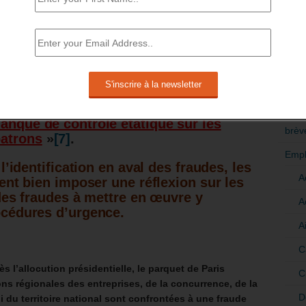
 DÉNONCÉ LE MANQUE DE CONTRÔLE
RÉDI
TES DÉPOSÉES.
POLI
n rapport du 12 juillet 2021, a constaté
>Décri
avait été l’objet de nombreux abus.
CATÉ
n des piliers du soutien à l’économie »,
anque de contrôle étatique sur les
brèv
patrons
»
[7]
.
Empl
l’identification en aval des fraudes, les
A
ent bien imposer une réflexion sur les
des fraudes à mettre en œuvre y
A
cédures d’urgence.
A
C
ès l’allocution présidentielle, le parquet de Paris
C
ons régionales des entreprises, de la concurrence, de la
D
i du territoire national sont confrontées à une fraude