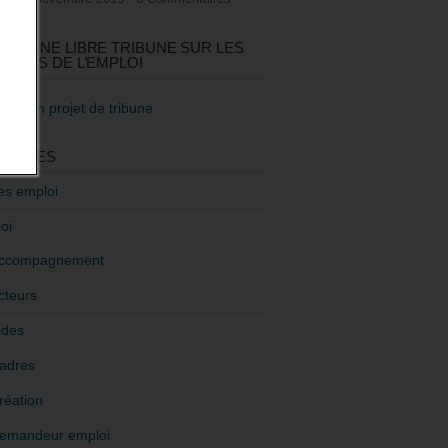
GEZ UNE LIBRE TRIBUNE SUR LES
TIQUES DE L’EMPLOI
re mon projet de tribune
GORIES
es emploi
oi
ccompagnement
cteurs
ides
adres
réation
emandeur emploi