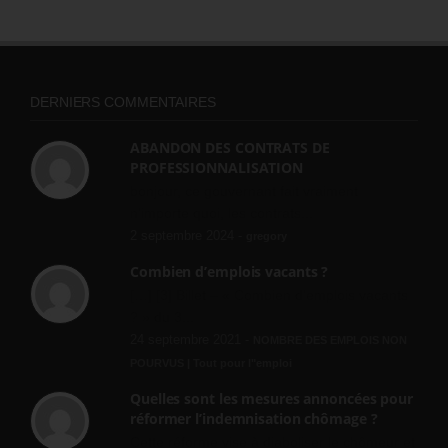
DERNIERS COMMENTAIRES
ABANDON DES CONTRATS DE
PROFESSIONNALISATION
bonjour, ce gouvernant fait vraiment
n'importe quoi, les contrats...
2 septembre 2024 -
gregory
Combien d’emplois vacants ?
[…] [3] Billet – « Combien d’emplois vacants
? » du 3...
24 septembre 2021 -
NOMBRE DES EMPLOIS NON
POURVUS | Tout pour l"emploi
Quelles sont les mesures annoncées pour
réformer l’indemnisation chômage ?
Cette réforme vise à diaboliser le chômeur et