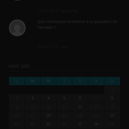
ne va rien régler....
19 juin 2019 -
SILVESTRE
Qui s’intéresse vraiment à la question de
l’emploi ?
l'amélioration des conditions de travail dans
le BTP (Le taux de...
10 juin 2019 -
tony
AOÛT 2021
L
M
M
J
V
S
D
1
2
3
4
5
6
7
8
9
10
11
12
13
14
15
16
17
18
19
20
21
22
23
24
25
26
27
28
29