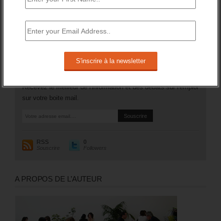
Plus généralement, le nombre des inscrits tenus de
rechercher un emploi (A, B ou C) aura augmenté de 97 200
sur un an (soit +1,8%).
RESTEZ EN CONTACT
Recevez le meilleur de l'information et des débats sur l'emploi
sur votre boite mail.
RSS
0
Souscrire
Followers
A PROPOS DE L’AUTEUR