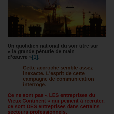
Un quotidien national du soir titre sur
« la grande pénurie de main
d’œuvre »
[1]
.
Cette accroche semble assez
inexacte. L’esprit de cette
campagne de communication
interroge.
Ce ne sont pas « LES entreprises du
Vieux Continent » qui peinent à recruter,
ce sont DES entreprises dans certains
secteurs professionnels.