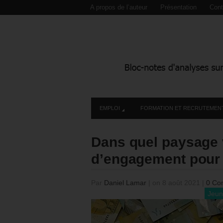
A propos de l’auteur
Présentation
Cont
EMPLOI
FORMATION ET RECRUTEMEN
Dans quel paysage v
d’engagement pour 
Par
Daniel Lamar
|
on 8 août 2021
|
0 Co
Jeu