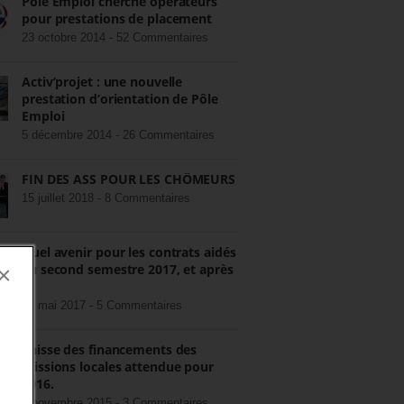
Pôle Emploi cherche opérateurs
pour prestations de placement
23 octobre 2014 -
52 Commentaires
Activ’projet : une nouvelle
prestation d’orientation de Pôle
Emploi
5 décembre 2014 -
26 Commentaires
FIN DES ASS POUR LES CHÔMEURS
15 juillet 2018 -
8 Commentaires
Quel avenir pour les contrats aidés
au second semestre 2017, et après
×
?
22 mai 2017 -
5 Commentaires
Baisse des financements des
missions locales attendue pour
2016.
3 novembre 2015 -
3 Commentaires