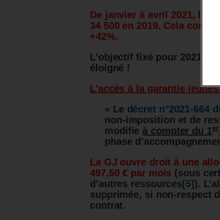
De janvier à avril 2021, les
34 500 en 2019. Cela corre
+42%.
L’objectif fixé pour 2021 d
éloigné !
L’accès à la garantie jeunes
« Le
décret n°2021-664 d
non-imposition et de ress
er
modifie
à compter du 1
phase d’accompagnement 
La GJ ouvre droit à une al
497,50 € par mois
(sous cer
d’autres ressources
[5]
). L’
supprimée, si non-respect d
contrat.