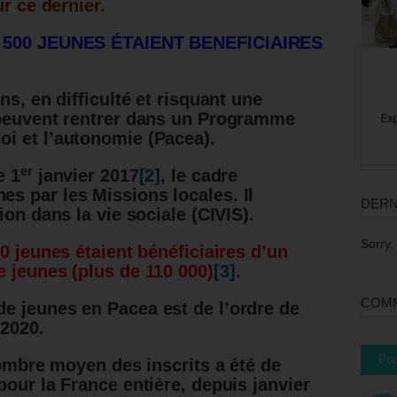
ur ce dernier.
1 500 JEUNES ÉTAIENT BENEFICIAIRES
ns, en difficulté et risquant une
 peuvent rentrer dans un Programme
i et l’autonomie (Pacea).
er
e 1
janvier 2017
[2]
, le cadre
s par les Missions locales. Il
DERN
ion dans la vie sociale (CIVIS).
Sorry,
0 jeunes étaient bénéficiaires d’un
 jeunes (plus de 110 000)
[3]
.
COMM
e jeunes en Pacea est de l’ordre de
 2020.
Pop
nombre moyen des inscrits a été de
our la France entière, depuis janvier