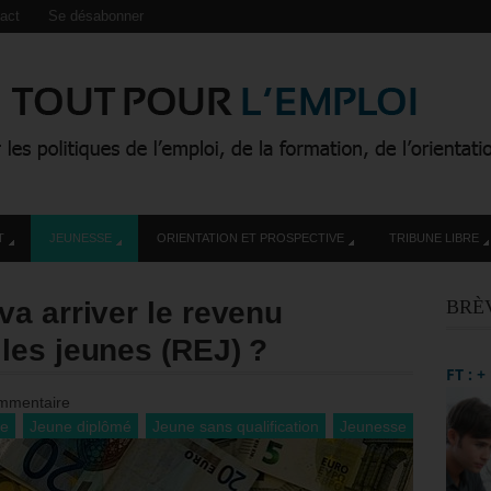
act
Se désabonner
T
JEUNESSE
ORIENTATION ET PROSPECTIVE
TRIBUNE LIBRE
a arriver le revenu
BRÈ
les jeunes (REJ) ?
FT : 
mmentaire
ne
Jeune diplômé
Jeune sans qualification
Jeunesse