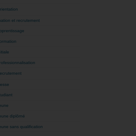
rientation
ation et recrutement
pprentissage
ormation
itiale
rofessionnalisation
ecrutement
esse
tudiant
eune
eune diplômé
eune sans qualification