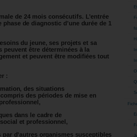
E
male de 24 mois consécutifs.
L’entrée
F
e phase de diagnostic d’une durée de 1
f
H
besoins du jeune, ses projets et sa
s peuvent être déterminées à la
I
agement
et peuvent être modifiées tout
I
O
r :
Q
mation, des situations
S
y compris des périodes de mise en
 professionnel,
Fich
E
ques dans le cadre de
ocial et professionnel,
F
s par d’autres organismes susceptibles
J