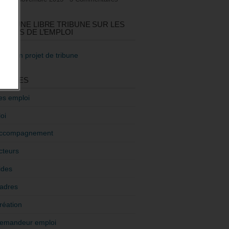
GEZ UNE LIBRE TRIBUNE SUR LES
TIQUES DE L’EMPLOI
re mon projet de tribune
GORIES
es emploi
oi
ccompagnement
cteurs
ides
adres
réation
emandeur emploi