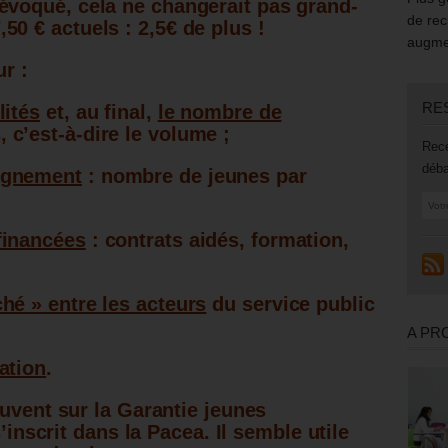
évoqué, cela ne changerait pas grand-
de rec
,50 € actuels : 2,5€ de plus !
augmen
r :
RE
lités
et, au final,
le nombre de
,
c’est-à-dire le volume ;
Rece
déba
pagnement
: nombre de jeunes par
financées
: contrats aidés, formation,
ché » entre les acteurs
du service public
A PR
ation
.
ouvent sur la Garantie jeunes
s’inscrit dans la Pacea. Il semble utile