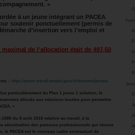
accompagnement. »
O
cordée à un jeune intégrant un PACEA
Form
pour soutenir ponctuellement (permis de
émarche d’insertion vers l’emploi et
A
F
 maximal de l’allocation était de 497,50
In
P
R
unes
–
https://poem.travail-emploi.gouv.fr/donnees/jeunes
Jeun
lus particulièrement du Plan 1 jeune 1 solution, le
E
anciers alloués aux missions locales pour permettre
J
ACEA. »
J
6-1088 du 8 août 2016 relative au travail, à la
 la sécurisation des parcours professionnels qui rénove
J
es
,
le PACEA est le nouveau cadre contractuel de