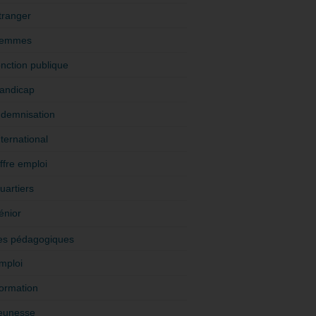
tranger
emmes
onction publique
andicap
ndemnisation
nternational
ffre emploi
uartiers
énior
es pédagogiques
mploi
ormation
eunesse