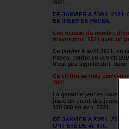
2021.
DE JANVIER A AVRIL 2021,
ENTREES EN PACEA.
Une hausse du nombre d’en
prévue pour 2021 avec un p
De janvier à avril 2021, on 
Pacea, contre 99 500 en 201
n’est pas significatif), don
Ce chiffre semble correspond
2021 …
La garantie jeunes constitu
juste un quart des jeunes en
110 000 en avril 2021.
DE JANVIER A AVRIL 2021
ONT ÉTÉ DE 49 000.