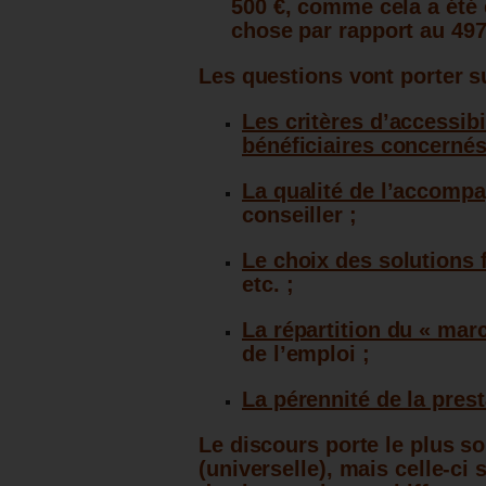
500 €, comme cela a été 
chose par rapport au
497
Les questions vont porter su
Les critères d’accessibi
bénéficiaires concernés
La qualité de l’accom
conseiller ;
Le choix des solutions 
etc. ;
La répartition du « mar
de l’emploi ;
La pérennité de la prest
Le discours porte le plus s
(universelle), mais celle-ci 