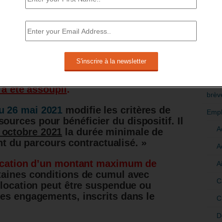
 entrées en GJ ont été de 49 000, contre
RÉDI
spond à une importante augmentation de
POLI
>Décri
e 200 000 entrées en GJ semble encore
CATÉ
 a été assoupli
.
brèv
u 26 mai 2021
modifie les critères de
Empl
ources pour bénéficier du dispositif. Il
A
octobre 2021
la durée minimale de
du parcours contractualisé. »
A
location d’un montant maximum de
A
taines conditions de cumul avec
C
allocation peut être suspendue ou
es engagements, inscrits dans le
C
D