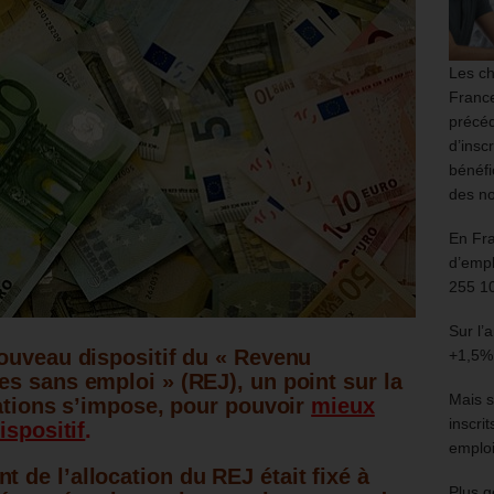
Les ch
France
précéd
d’insc
bénéfi
des no
En Fr
d’empl
255 1
Sur l’
ouveau dispositif du « Revenu
+1,5%
s sans emploi » (REJ), un point sur la
Mais s
tations s’impose, pour pouvoir
mieux
inscri
ispositif
.
emploi
t de l’allocation du REJ était fixé à
Plus g