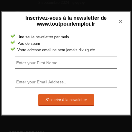
2 septembre 2024 -
gregory
Combien d’emplois vacants ?
Inscrivez-vous à la newsletter de
×
[…] [3] Billet – « Combien d’emplois vacants
www.toutpourlemploi.fr
? » du 3...
24 septembre 2021 -
NOMBRE DES EMPLOIS NON
Une seule newsletter par mois
POURVUS | Tout pour l"emploi
Pas de spam
Quelles sont les mesures annoncées pour
Votre adresse email ne sera jamais divulguée
réformer l’indemnisation chômage ?
Cette réforme vise à diaboliser le chômeur et
ne va rien régler....
19 juin 2019 -
SILVESTRE
Qui s’intéresse vraiment à la question de
l’emploi ?
l'amélioration des conditions de travail dans
le BTP (Le taux de...
10 juin 2019 -
tony