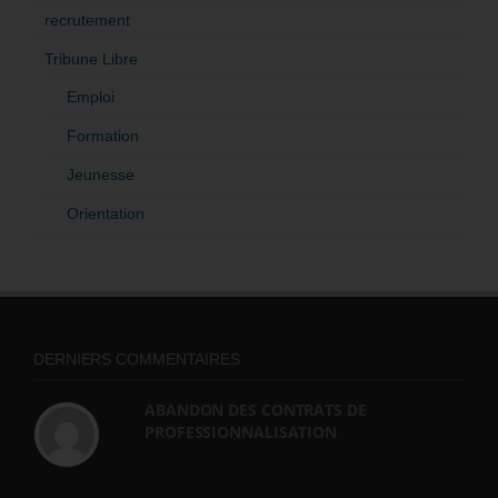
recrutement
Tribune Libre
Emploi
Formation
Jeunesse
Orientation
DERNIERS COMMENTAIRES
ABANDON DES CONTRATS DE
PROFESSIONNALISATION
bonjour, ce gouvernant fait vraiment
n'importe quoi, les contrats...