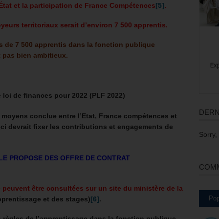
’État et la participation de France Compétences
[5]
.
yeurs territoriaux serait d’environ 7 500 apprentis.
s de 7 500 apprentis dans la fonction publique
it pas bien ambitieux.
 loi de finances pour 2022 (PLF 2022)
DERN
e moyens conclue entre l’Etat, France compétences et
-ci devrait fixer les contributions et engagements de
Sorry,
ALE PROPOSE DES OFFRE DE CONTRAT
COMM
 peuvent être consultées sur un site du ministère de la
Pop
pprentissage et des stages)
[6]
.
 règles de l’apprentissage dans la fonction publique