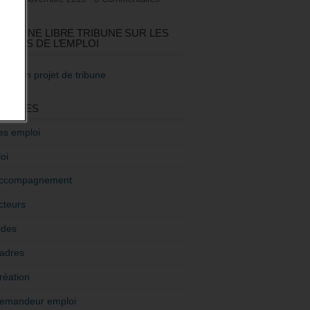
GEZ UNE LIBRE TRIBUNE SUR LES
TIQUES DE L’EMPLOI
re mon projet de tribune
GORIES
es emploi
oi
ccompagnement
cteurs
ides
adres
réation
emandeur emploi