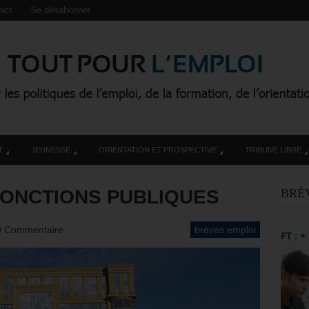
act
Se désabonner
T
JEUNESSE
ORIENTATION ET PROSPECTIVE
TRIBUNE LIBRE
ONCTIONS PUBLIQUES
BRÈ
0 Commentaire
brèves emploi
FT : 