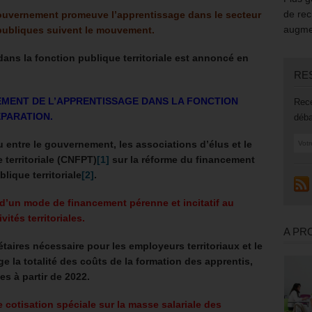
de rec
 gouvernement promeuve l’apprentissage dans le secteur
augmen
 publiques suivent le mouvement.
ans la fonction publique territoriale est annoncé en
RE
EMENT DE L’APPRENTISSAGE DANS LA FONCTION
Rece
ÉPARATION.
déba
u entre le gouvernement, les associations d’élus et le
 territoriale (CNFPT)
[1]
sur la réforme du financement
lique territoriale
[2]
.
, d’un mode de financement pérenne et incitatif au
ités territoriales.
A PR
taires nécessaire pour les employeurs territoriaux et le
 la totalité des coûts de la formation des apprentis,
es à partir de 2022.
cotisation spéciale sur la masse salariale des