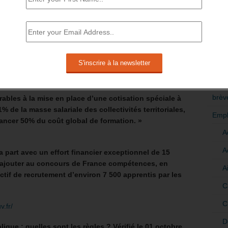
ivités territoriales agissent ensemble en faveur de
RÉDI
ue territoriale –
15/10/21
POLI
territoriales un guide sur la mise en œuvre de
>Décri
e territoriale. Il détaille les démarches à effectuer
un établissement public et propose des fiches pratiques
CATÉ
brèv
rables à la mise en place d’une cotisation spéciale à
 de la masse salariale des collectivités territoriales,
Empl
nancer 50% du coût global de formation. »
A
A
part avec un effort financier exceptionnel de 15
s’ajouter au concours de France compétences, en
A
ectif de recrutement d’environ 7 500 apprentis par les
C
C
.fr/
D
que : quelles sont les règles ? Vérifié le 01 octobre