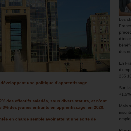
Les ch
France
précéd
d’insc
bénéfi
des no
En Fr
d’empl
255 1
s développent une politique d’apprentissage
Sur l’
+1,5%
2% des effectifs salariés, sous divers statuts, et n’ont
Mais s
de 3% des jeunes entrants en apprentissage, en 2020.
inscri
emploi
ntée en charge semble avoir atteint une sorte de
Plus g