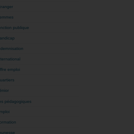
tranger
emmes
onction publique
andicap
ndemnisation
nternational
ffre emploi
uartiers
énior
es pédagogiques
mploi
ormation
eunesse