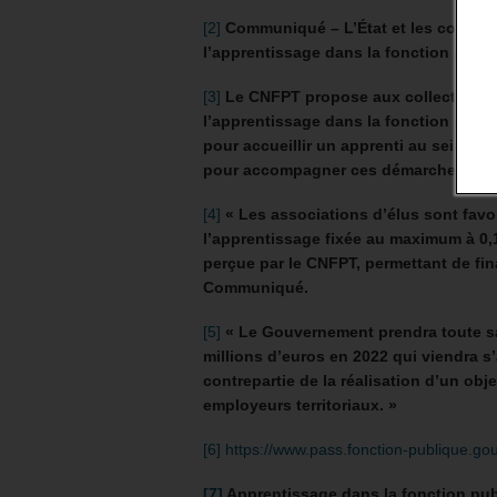
[2]
Communiqué –
L’État et les collect
l’apprentissage dans la fonction publiq
[3]
Le CNFPT propose aux collectivités 
l’apprentissage dans la fonction publiqu
pour accueillir un apprenti au sein d’
pour accompagner ces démarches.
[4]
« Les associations d’élus sont favo
l’apprentissage fixée au maximum à 0,1%
perçue par le CNFPT, permettant de fi
Communiqué.
[5]
« Le Gouvernement prendra toute sa 
millions d’euros en 2022 qui viendra 
contrepartie de la réalisation d’un obj
employeurs territoriaux. »
[6]
https://www.pass.fonction-publique.gouv
[7]
Apprentissage dans la fonction publi