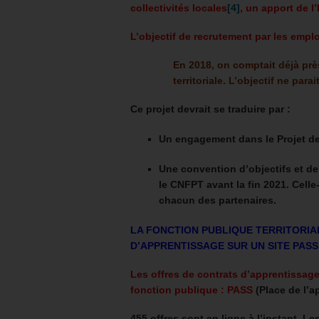
collectivités locales
[4]
, un apport de l
L’objectif de recrutement par les emplo
En 2018, on comptait déjà prè
territoriale. L’objectif ne para
Ce projet devrait se traduire par :
Un engagement dans le Projet de
Une convention d’objectifs et d
le CNFPT avant la fin 2021. Celle
chacun des partenaires.
LA FONCTION PUBLIQUE TERRITORI
D’APPRENTISSAGE SUR UN SITE PASS
Les offres de contrats d’apprentissage
fonction publique : PASS
(Place de l’a
455 offres sont en ligne à l’instant.
Les