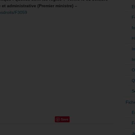
 et administrative (Premier ministre) –
E
vosdroits/F3059
F
f
H
I
I
O
Q
S
Fich
E
Save
F
J