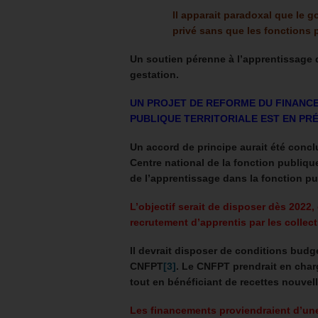
Il apparait paradoxal que le
privé sans que les fonctions
Un soutien pérenne à l’apprentissage d
gestation.
UN PROJET DE REFORME DU FINANC
PUBLIQUE TERRITORIALE EST EN PR
Un accord de principe aurait été concl
Centre national de la fonction publique
de l’apprentissage dans la fonction pub
L’objectif serait de disposer dès 2022
recrutement d’apprentis par les collectiv
Il devrait disposer de conditions budgé
CNFPT
[3]
.
Le CNFPT prendrait en charge
tout en bénéficiant de recettes nouvell
Les financements proviendraient d’une 