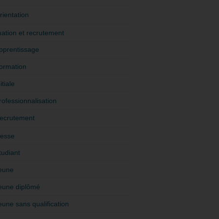
rientation
ation et recrutement
pprentissage
ormation
itiale
rofessionnalisation
ecrutement
esse
tudiant
eune
eune diplômé
eune sans qualification