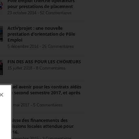
Pôle Emploi cherche opérateurs
pour prestations de placement
23 octobre 2014 -
52 Commentaires
Activ’projet : une nouvelle
prestation d’orientation de Pôle
Emploi
5 décembre 2014 -
26 Commentaires
FIN DES ASS POUR LES CHÔMEURS
15 juillet 2018 -
8 Commentaires
Quel avenir pour les contrats aidés
au second semestre 2017, et après
×
?
22 mai 2017 -
5 Commentaires
Baisse des financements des
missions locales attendue pour
2016.
3 novembre 2015 -
3 Commentaires