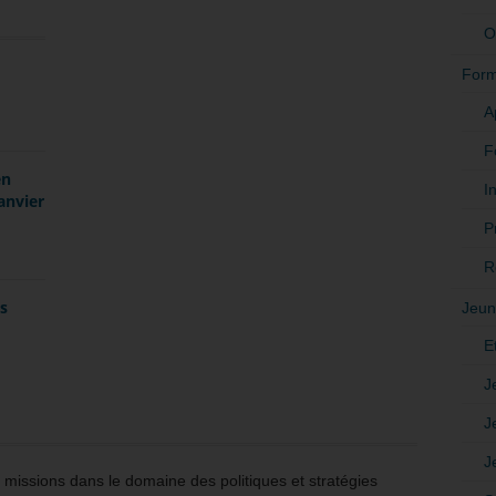
O
Form
A
F
en
In
anvier
P
R
es
Jeun
E
J
J
J
issions dans le domaine des politiques et stratégies