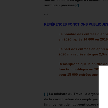
sont bien précises
[7]
.
***
RÉFÉRENCES FONCTIONS PUBLIQUE
Le nombre des entrées d’appen
en 2020, après 14 600 en 2019
La part des entrées en appre
2020 n’a représenté que 2,9% 
Remarquons que le chiffre de
fonction publique en 2020 du 
pour 15 000 entrées annuelle
[1]
La ministre du Travail a organisé «
de la coordination des employeurs terri
financement de l’apprentissage dans la 