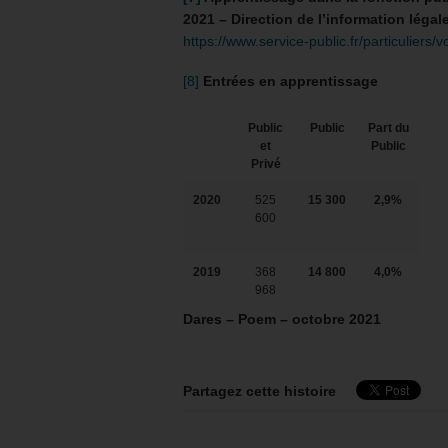
2021 – Direction de l’information légale
https://www.service-public.fr/particuliers/
[8]
Entrées en apprentissage
Public
Public
Part du
et
Public
Privé
2020
525
15 300
2,9%
600
2019
368
14 800
4,0%
968
Dares – Poem – octobre 2021
Partagez cette histoire