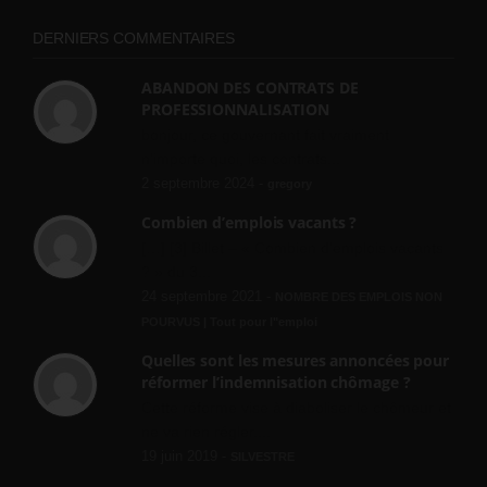
DERNIERS COMMENTAIRES
ABANDON DES CONTRATS DE
PROFESSIONNALISATION
bonjour, ce gouvernant fait vraiment
n'importe quoi, les contrats...
2 septembre 2024 -
gregory
Combien d’emplois vacants ?
[…] [3] Billet – « Combien d’emplois vacants
? » du 3...
24 septembre 2021 -
NOMBRE DES EMPLOIS NON
POURVUS | Tout pour l"emploi
Quelles sont les mesures annoncées pour
réformer l’indemnisation chômage ?
Cette réforme vise à diaboliser le chômeur et
ne va rien régler....
19 juin 2019 -
SILVESTRE