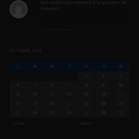
Qui s’intéresse vraiment à la question de
l’emploi ?
l'amélioration des conditions de travail dans
le BTP (Le taux de...
10 juin 2019 -
tony
OCTOBRE 2021
L
M
M
J
V
S
D
1
2
3
4
5
6
7
8
9
10
11
12
13
14
15
16
17
18
19
20
21
22
23
24
25
26
27
28
29
30
31
« Sep
Nov »