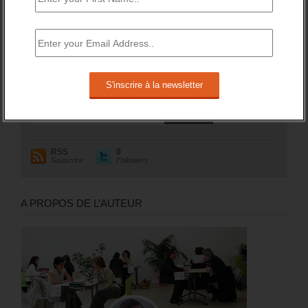
sur un an (soit +1,8%).
RESTEZ EN CONTACT
Recevez le meilleur de l'information et des débats sur l'emploi
sur votre boite mail.
RSS
0
Souscrire
Followers
A PROPOS DE L’AUTEUR