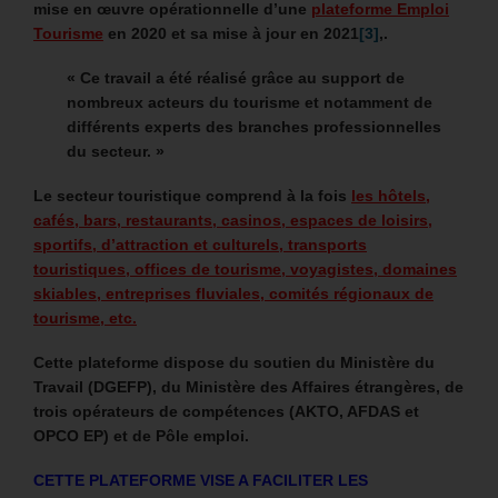
mise en œuvre opérationnelle d’une
plateforme Emploi
Tourisme
en 2020 et sa mise à jour en 2021
[3]
,.
« Ce travail a été réalisé grâce au support de
nombreux acteurs du tourisme et notamment de
différents experts des branches professionnelles
du secteur. »
Le secteur touristique comprend à la fois
les hôtels,
cafés, bars, restaurants, casinos, espaces de loisirs,
sportifs, d’attraction et culturels, transports
touristiques, offices de tourisme, voyagistes, domaines
skiables, entreprises fluviales, comités régionaux de
tourisme, etc.
Cette plateforme dispose du soutien du Ministère du
Travail (DGEFP), du Ministère des Affaires étrangères, de
trois opérateurs de compétences (AKTO, AFDAS et
OPCO EP) et de Pôle emploi.
CETTE PLATEFORME VISE A FACILITER LES