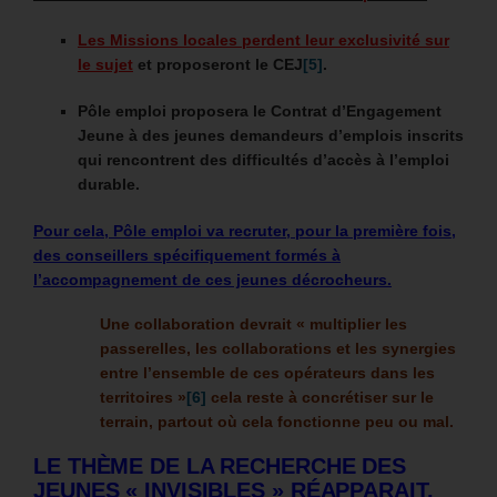
Les Missions locales perdent leur exclusivité sur
le sujet
et proposeront le CEJ
[5]
.
Pôle emploi proposera le Contrat d’Engagement
Jeune à des jeunes demandeurs d’emplois inscrits
qui rencontrent des difficultés d’accès à l’emploi
durable.
Pour cela, Pôle emploi va recruter, pour la première fois,
des conseillers
spécifiquement
formés à
l’accompagnement de ces jeunes décrocheurs.
Une collaboration devrait « multiplier les
passerelles, les collaborations et les synergies
entre l’ensemble de ces opérateurs dans les
territoires »
[6]
cela reste à concrétiser sur le
terrain, partout où cela fonctionne peu ou mal.
LE THÈME DE LA RECHERCHE DES
JEUNES « INVISIBLES » RÉAPPARAIT.