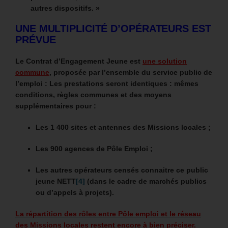
autres dispositifs. »
UNE MULTIPLICITÉ D’OPÉRATEURS EST
PRÉVUE
Le Contrat d’Engagement Jeune est
une solution
commune
, proposée par l’ensemble du service public de
l’emploi : Les prestations seront identiques : mêmes
conditions, règles communes et des moyens
supplémentaires pour :
Les 1 400 sites et antennes des Missions locales ;
Les 900 agences de Pôle Emploi ;
Les autres opérateurs censés connaitre ce public
jeune NETT
[4]
(dans le cadre de marchés publics
ou d’appels à projets).
La répartition des rôles entre Pôle emploi et le réseau
des Missions locales restent encore à bien préciser.