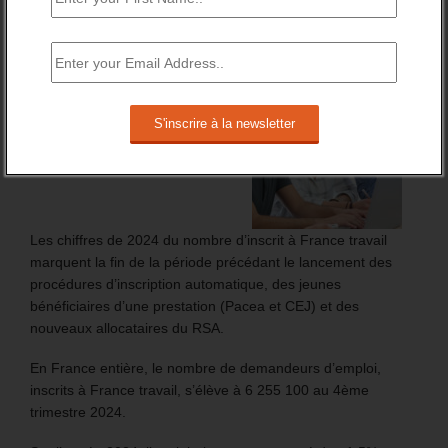
BRÈVES EMPLOI
FT : + 100 000 INSCRITS EN 2024
Les chiffres de 2024 du nombre d’inscrit à France travail
marquent la fin de la période précédant le lancement des
procédures d’inscription automatique, des jeunes
bénéficiaires d’une prestation (Pacea et CEJ) et des
nouveaux allocataires du RSA.
En France entière, le nombre de demandeurs d’emploi,
inscrits à France travail, s’élève à 6 255 100 au 4ème
trimestre 2024.