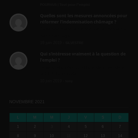
POURVUS | Tout pour l"emploi
Quelles sont les mesures annoncées pour
réformer l’indemnisation chômage ?
Cette réforme vise à diaboliser le chômeur et
ne va rien régler....
19 juin 2019 -
SILVESTRE
Qui s’intéresse vraiment à la question de
l’emploi ?
l'amélioration des conditions de travail dans
le BTP (Le taux de...
10 juin 2019 -
tony
NOVEMBRE 2021
L
M
M
J
V
S
D
1
2
3
4
5
6
7
8
9
10
11
12
13
14