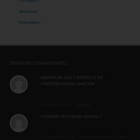
Formation
Jeunesse
Orientation
DERNIERS COMMENTAIRES
ABANDON DES CONTRATS DE
PROFESSIONNALISATION
bonjour, ce gouvernant fait vraiment
n'importe quoi, les contrats...
2 septembre 2024 -
gregory
Combien d’emplois vacants ?
[…] [3] Billet – « Combien d’emplois vacants
? » du 3...
24 septembre 2021 -
NOMBRE DES EMPLOIS NON