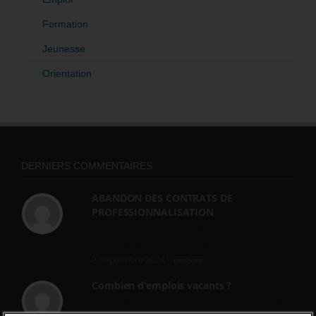
Formation
Jeunesse
Orientation
DERNIERS COMMENTAIRES
ABANDON DES CONTRATS DE
PROFESSIONNALISATION
bonjour, ce gouvernant fait vraiment
n'importe quoi, les contrats...
2 septembre 2024 -
gregory
Combien d’emplois vacants ?
[…] [3] Billet – « Combien d’emplois vacants