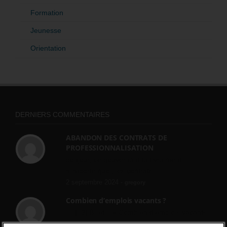
Formation
Jeunesse
Orientation
DERNIERS COMMENTAIRES
ABANDON DES CONTRATS DE
PROFESSIONNALISATION
bonjour, ce gouvernant fait vraiment
n'importe quoi, les contrats...
2 septembre 2024 -
gregory
Combien d’emplois vacants ?
[…] [3] Billet – « Combien d’emplois vacants
? » du 3...