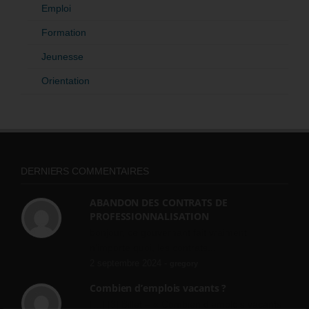
Emploi
Formation
Jeunesse
Orientation
DERNIERS COMMENTAIRES
ABANDON DES CONTRATS DE
PROFESSIONNALISATION
bonjour, ce gouvernant fait vraiment
n'importe quoi, les contrats...
2 septembre 2024 -
gregory
Combien d’emplois vacants ?
[…] [3] Billet – « Combien d’emplois vacants