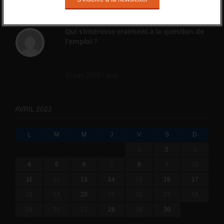
ne va rien régler....
19 juin 2019 -
SILVESTRE
Qui s’intéresse vraiment à la question de
l’emploi ?
l'amélioration des conditions de travail dans
le BTP (Le taux de...
10 juin 2019 -
tony
AVRIL 2022
L
M
M
J
V
S
D
1
2
3
4
5
6
7
8
9
10
11
12
13
14
15
16
17
18
19
20
21
22
23
24
25
26
27
28
29
30