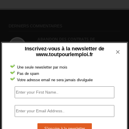
DERNIERS COMMENTAIRES
ABANDON DES CONTRATS DE
PROFESSIONNALISATION
Inscrivez-vous à la newsletter de
×
bonjour, ce gouvernant fait vraiment
www.toutpourlemploi.fr
n'importe quoi, les contrats...
2 septembre 2024 -
gregory
Une seule newsletter par mois
Pas de spam
Combien d’emplois vacants ?
Votre adresse email ne sera jamais divulguée
[…] [3] Billet – « Combien d’emplois vacants
? » du 3...
24 septembre 2021 -
NOMBRE DES EMPLOIS NON
POURVUS | Tout pour l"emploi
Quelles sont les mesures annoncées pour
réformer l’indemnisation chômage ?
Cette réforme vise à diaboliser le chômeur et