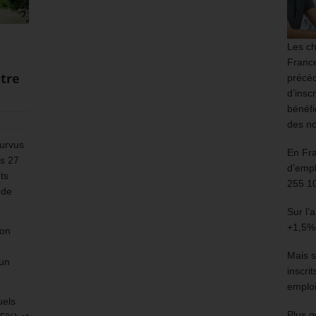
Les ch
France
être
précéd
d’insc
bénéfi
des no
ourvus
En Fr
es 27
d’empl
ts
255 1
 de
Sur l’
+1,5%
ion
Mais s
 un
inscri
emploi
uels
Plus g