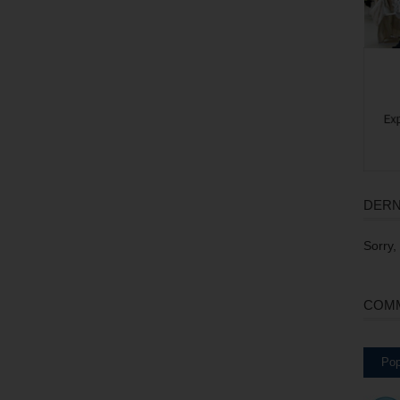
DERN
Sorry,
COMM
Pop