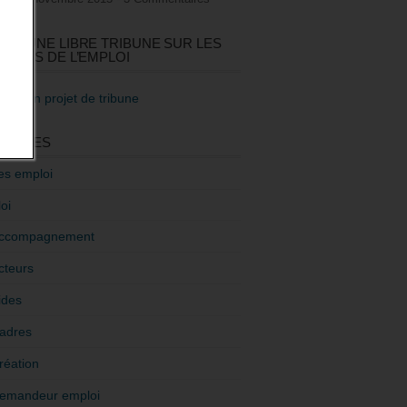
GEZ UNE LIBRE TRIBUNE SUR LES
TIQUES DE L’EMPLOI
re mon projet de tribune
GORIES
es emploi
oi
ccompagnement
cteurs
ides
adres
réation
emandeur emploi