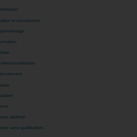
rientation
ation et recrutement
pprentissage
ormation
itiale
rofessionnalisation
ecrutement
esse
tudiant
eune
eune diplômé
eune sans qualification