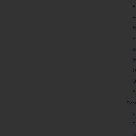
E
F
f
H
I
I
O
Q
S
Fich
E
F
J