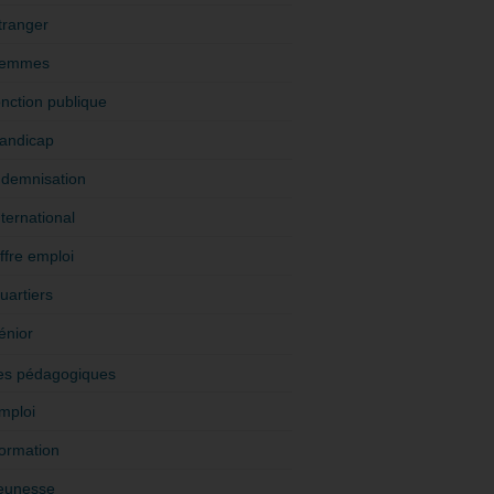
tranger
emmes
onction publique
andicap
ndemnisation
nternational
ffre emploi
uartiers
énior
es pédagogiques
mploi
ormation
eunesse