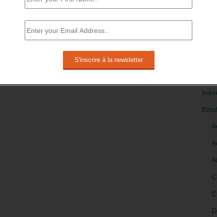
RÉDI
POLI
>Décri
CATÉ
brèv
Empl
A
A
A
C
C
D