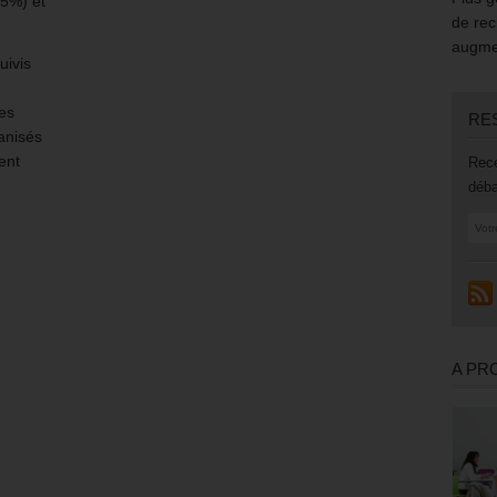
,5%) et
de rec
augmen
uivis
des
RE
anisés
ent
Rece
déba
A PR