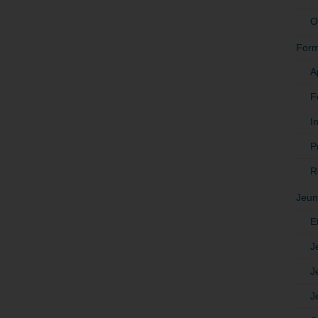
O
Form
A
F
In
P
R
Jeun
E
J
J
J