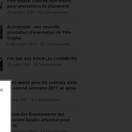
Pôle Emploi cherche opérateurs
pour prestations de placement
23 octobre 2014 -
52 Commentaires
Activ’projet : une nouvelle
prestation d’orientation de Pôle
Emploi
5 décembre 2014 -
26 Commentaires
FIN DES ASS POUR LES CHÔMEURS
15 juillet 2018 -
8 Commentaires
Quel avenir pour les contrats aidés
au second semestre 2017, et après
×
?
22 mai 2017 -
5 Commentaires
Baisse des financements des
missions locales attendue pour
2016.
3 novembre 2015 -
3 Commentaires