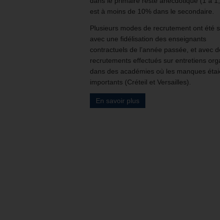
dans le primaire reste anecdotique (1 à 1
est à moins de 10% dans le secondaire.
Plusieurs modes de recrutement ont été s
avec une fidélisation des enseignants
contractuels de l’année passée, et avec 
recrutements effectués sur entretiens org
dans des académies où les manques étai
importants (Créteil et Versailles).
En savoir plus