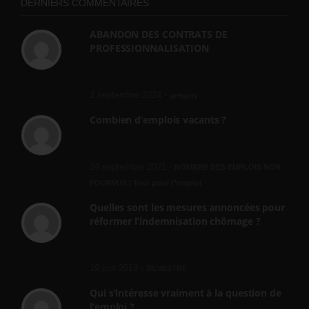
DERNIERS COMMENTAIRES
ABANDON DES CONTRATS DE
PROFESSIONNALISATION
bonjour, ce gouvernant fait vraiment
n'importe quoi, les contrats...
2 septembre 2024 -
gregory
Combien d’emplois vacants ?
[…] [3] Billet – « Combien d’emplois vacants
? » du 3...
24 septembre 2021 -
NOMBRE DES EMPLOIS NON
POURVUS | Tout pour l"emploi
Quelles sont les mesures annoncées pour
réformer l’indemnisation chômage ?
Cette réforme vise à diaboliser le chômeur et
ne va rien régler....
19 juin 2019 -
SILVESTRE
Qui s’intéresse vraiment à la question de
l’emploi ?