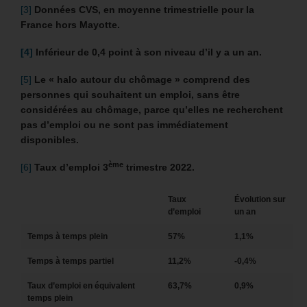
[3]
Données CVS, en moyenne trimestrielle pour la
France hors Mayotte.
[4]
Inférieur de 0,4 point à son niveau d’il y a un an.
[5]
Le « halo autour du chômage » comprend des
personnes qui souhaitent un emploi, sans être
considérées au chômage, parce qu’elles ne recherchent
pas d’emploi ou ne sont pas immédiatement
disponibles.
ème
[6]
Taux d’emploi 3
trimestre 2022.
Taux
Évolution sur
d’emploi
un an
Temps à temps plein
57%
1,1%
Temps à temps partiel
11,2%
-0,4%
Taux d’emploi en équivalent
63,7%
0,9%
temps plein