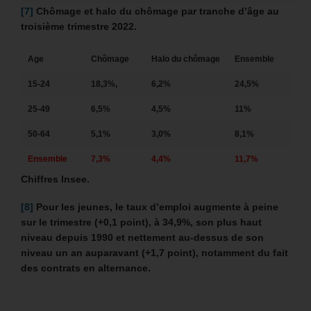
[7]
Chômage et halo du chômage par tranche d’âge au
troisième trimestre 2022.
Age
Chômage
Halo du chômage
Ensemble
15-24
18,3%,
6,2%
24,5%
25-49
6,5%
4,5%
11%
50-64
5,1%
3,0%
8,1%
Ensemble
7,3%
4,4%
11,7%
Chiffres Insee.
[8]
Pour les jeunes, le taux d’emploi augmente à peine
sur le trimestre (+0,1 point), à 34,9%, son plus haut
niveau depuis 1990 et nettement au-dessus de son
niveau un an auparavant (+1,7 point), notamment du fait
des contrats en alternance.