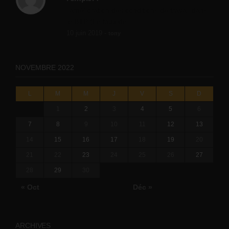
l'amélioration des conditions de travail dans
le BTP (Le taux de...
10 juin 2019 -
tony
NOVEMBRE 2022
L
M
M
J
V
S
D
1
2
3
4
5
6
7
8
9
10
11
12
13
14
15
16
17
18
19
20
21
22
23
24
25
26
27
28
29
30
« Oct
Déc »
ARCHIVES