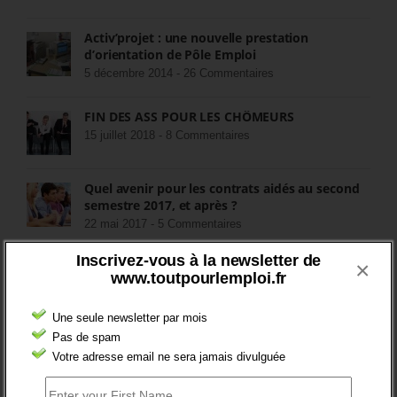
Activ’projet : une nouvelle prestation
d’orientation de Pôle Emploi
5 décembre 2014 -
26 Commentaires
FIN DES ASS POUR LES CHÔMEURS
15 juillet 2018 -
8 Commentaires
Quel avenir pour les contrats aidés au second
semestre 2017, et après ?
22 mai 2017 -
5 Commentaires
Inscrivez-vous à la newsletter de
×
Baisse des financements des missions locales
www.toutpourlemploi.fr
attendue pour 2016.
3 novembre 2015 -
3 Commentaires
Une seule newsletter par mois
Pas de spam
RÉDIGEZ UNE LIBRE TRIBUNE SUR LES POLITIQUES
Votre adresse email ne sera jamais divulguée
DE L’EMPLOI