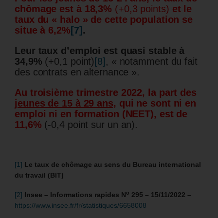
chômage est à 18,3%
(+0,3 points)
et le
taux du « halo » de cette population se
situe à 6,2%
[7]
.
Leur taux d’emploi est quasi stable à
34,9%
(+0,1 point)
[8]
, « notamment du fait
des contrats en alternance ».
Au troisième trimestre 2022, la part des
jeunes de 15 à 29 ans,
qui ne sont ni en
emploi ni en formation (NEET), est de
11,6%
(-0,4 point sur un an).
[1]
Le taux de chômage au sens du Bureau international
du travail (BIT)
o
[2]
Insee – Informations rapides N
295 – 15/11/2022 –
https://www.insee.fr/fr/statistiques/6658008