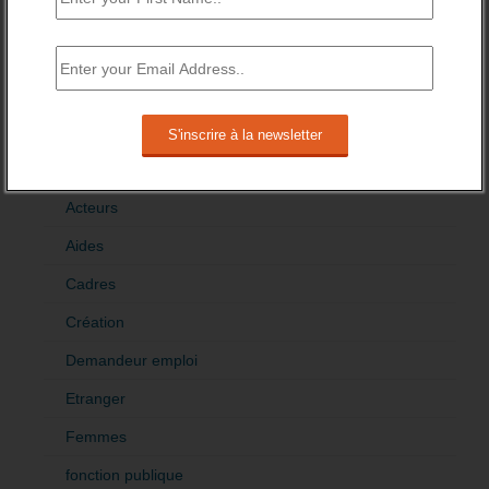
>Décrire mon projet de tribune
CATÉGORIES
brèves emploi
Emploi
Accompagnement
Acteurs
Aides
Cadres
Création
Demandeur emploi
Etranger
Femmes
fonction publique