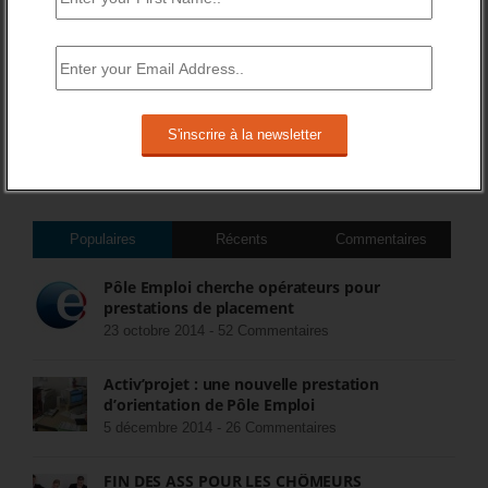
DERNIERS TWEETS
Sorry, no Tweets were found.
COMMENTEZ LES ARTICLES DU BLOG
Populaires
Récents
Commentaires
Pôle Emploi cherche opérateurs pour
prestations de placement
23 octobre 2014 -
52 Commentaires
Activ’projet : une nouvelle prestation
d’orientation de Pôle Emploi
5 décembre 2014 -
26 Commentaires
FIN DES ASS POUR LES CHÔMEURS