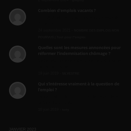
Combien d’emplois vacants ?
[…] [3] Billet – « Combien d’emplois vacants
? » du 3...
24 septembre 2021 -
NOMBRE DES EMPLOIS NON
POURVUS | Tout pour l"emploi
Quelles sont les mesures annoncées pour
réformer l’indemnisation chômage ?
Cette réforme vise à diaboliser le chômeur et
ne va rien régler....
19 juin 2019 -
SILVESTRE
Qui s’intéresse vraiment à la question de
l’emploi ?
l'amélioration des conditions de travail dans
le BTP (Le taux de...
10 juin 2019 -
tony
JANVIER 2023