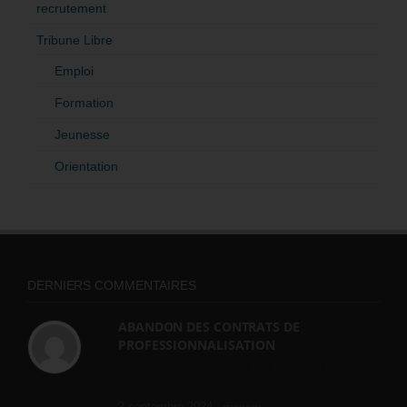
recrutement
Tribune Libre
Emploi
Formation
Jeunesse
Orientation
DERNIERS COMMENTAIRES
ABANDON DES CONTRATS DE
PROFESSIONNALISATION
bonjour, ce gouvernant fait vraiment
n'importe quoi, les contrats...
2 septembre 2024 -
gregory