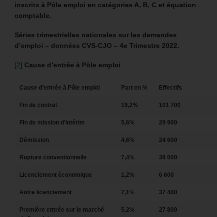
inscrits à Pôle emploi en catégories A, B, C et équation
comptable.
Séries trimestrielles nationales sur les demandes
d’emploi – données CVS-CJO – 4e Trimestre 2022.
[2]
Cause d’entrée à Pôle emploi
Cause d’entrée à Pôle emploi
Part en %
Effectifs
Fin de contrat
19,2%
101 700
Fin de mission d’intérim
5,6%
29 900
Démission
4,6%
24 600
Rupture conventionnelle
7,4%
39 000
Licenciement économique
1,2%
6 600
Autre licenciement
7,1%
37 400
Première entrée sur le marché
5,2%
27 800