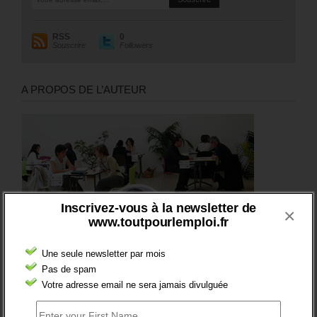
RSS
0
Souscrire
Followers
A PROPOS DE L’AUTEUR
Inscrivez-vous à la newsletter de
×
www.toutpourlemploi.fr
Une seule newsletter par mois
Pas de spam
Votre adresse email ne sera jamais divulguée