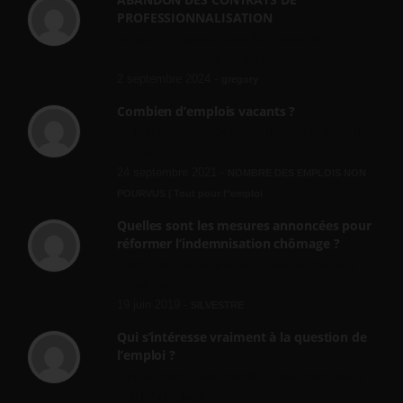
PROFESSIONNALISATION
bonjour, ce gouvernant fait vraiment
n'importe quoi, les contrats...
2 septembre 2024 -
gregory
Combien d’emplois vacants ?
[…] [3] Billet – « Combien d’emplois vacants
? » du 3...
24 septembre 2021 -
NOMBRE DES EMPLOIS NON
POURVUS | Tout pour l"emploi
Quelles sont les mesures annoncées pour
réformer l’indemnisation chômage ?
Cette réforme vise à diaboliser le chômeur et
ne va rien régler....
19 juin 2019 -
SILVESTRE
Qui s’intéresse vraiment à la question de
l’emploi ?
l'amélioration des conditions de travail dans
le BTP (Le taux de...