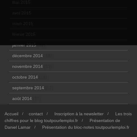
mai 2015
(5)
avril 2015
(8)
mars 2015
(10)
février 2015
(11)
janvier 2015
(12)
décembre 2014
(10)
novembre 2014
(13)
octobre 2014
(18)
septembre 2014
(17)
août 2014
(12)
Accueil
contact
Inscription à la newsletter
Les trois
chiffres pour le blog toutpourlemploi.fr
Présentation de
Daniel Lamar
Présentation du bloc-notes toutpourlemploi.fr