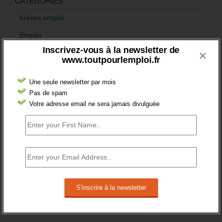
CATÉGORIES
brèves emploi
Emploi
Inscrivez-vous à la newsletter de
×
Accompagnement
www.toutpourlemploi.fr
Acteurs
Une seule newsletter par mois
Aides
Pas de spam
Votre adresse email ne sera jamais divulguée
Cadres
Création
Demandeur emploi
Etranger
Femmes
fonction publique
Handicap