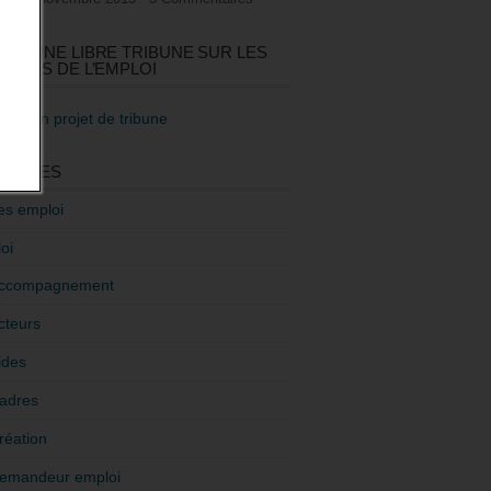
GEZ UNE LIBRE TRIBUNE SUR LES
TIQUES DE L’EMPLOI
re mon projet de tribune
GORIES
es emploi
oi
ccompagnement
cteurs
ides
adres
réation
emandeur emploi