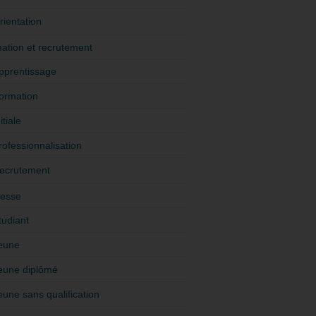
rientation
ation et recrutement
pprentissage
ormation
itiale
rofessionnalisation
ecrutement
esse
tudiant
eune
eune diplômé
eune sans qualification