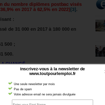
ion du nombre diplômes postbac visés
 36,9% en 2017 à 62,5% en 2022)
[3]
.
isant :
ssé de 31 000 en 2017 à 180 000 en
1 500 ;
1 500.
 A CHANGÉ.
Inscrivez-vous à la newsletter de
ntrées concernent des jeunes de 25 ans
www.toutpourlemploi.fr
au.
Une seule newsletter par mois
 ans.
Pas de spam
Votre adresse email ne sera jamais divulguée
ontrat représentent près de 20% des
bre a chuté puisqu’ils étaient 37% en