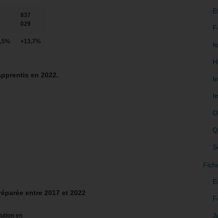
E
837
029
F
,5%
+13,7%
f
H
apprentis en 2022.
I
I
O
Q
S
Fich
E
réparée entre 2017 et 2022
F
J
ution en