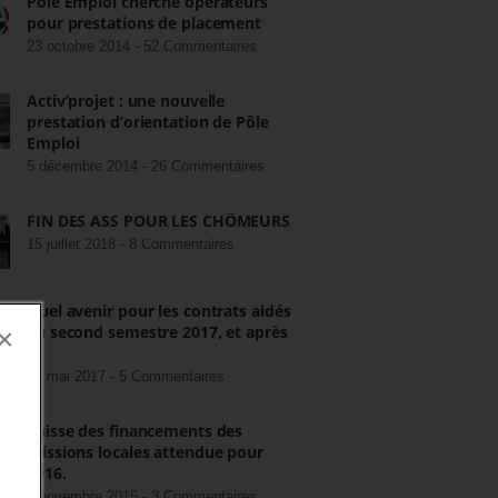
Pôle Emploi cherche opérateurs
pour prestations de placement
23 octobre 2014 -
52 Commentaires
Activ’projet : une nouvelle
prestation d’orientation de Pôle
Emploi
5 décembre 2014 -
26 Commentaires
FIN DES ASS POUR LES CHÔMEURS
15 juillet 2018 -
8 Commentaires
Quel avenir pour les contrats aidés
au second semestre 2017, et après
×
?
22 mai 2017 -
5 Commentaires
Baisse des financements des
missions locales attendue pour
2016.
3 novembre 2015 -
3 Commentaires