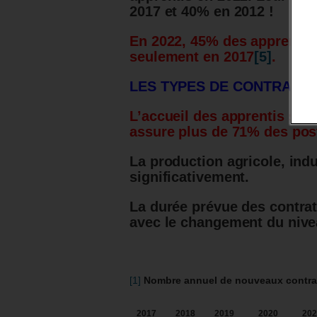
2017 et 40% en 2012 !
En 2022, 45% des apprentis
seulement en 2017
[5]
.
LES TYPES DE CONTRAT S
L’accueil des apprentis s’es
assure plus de 71% des pos
La production agricole, indu
significativement.
La durée prévue des contra
avec le changement du nive
[1]
Nombre annuel de nouveaux contrat
2017
2018
2019
2020
202