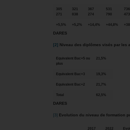
305
321
367
531
736
271
038
274
790
473
+5,5%
+5,2%
+14,4%
+44,8%
+38
DARES
[2]
Niveau des diplômes visés par les 
Equivalent Bac+5 ou
21,5%
plus
Equivalent Bac+3
19,3%
Equivalent Bac+2
21,7%
Total
62,5%
DARES
[3]
Evolution du niveau de formation p
2017
2022
Evol