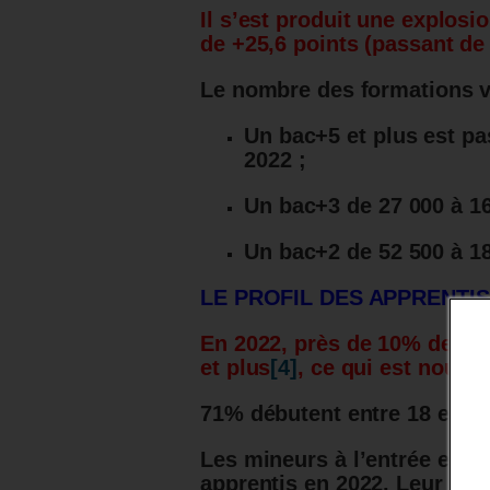
Il s’est produit une explos
de +25,6 points (passant de
Le nombre des formations v
Un bac+5 et plus est pa
2022 ;
Un bac+3 de 27 000 à 16
Un bac+2 de 52 500 à 18
LE PROFIL DES APPRENTIS
En 2022, près de 10% des e
et plus
[4]
, ce qui est nouve
71% débutent entre 18 et 24
Les mineurs à l’entrée en c
apprentis en 2022. Leur nom