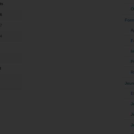
ts
O
,6
Form
,7
A
,4
F
In
P
3
R
Jeun
E
J
J
J