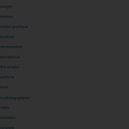
tranger
emmes
onction publique
andicap
ndemnisation
nternational
ffre emploi
uartiers
énior
es pédagogiques
mploi
ormation
eunesse