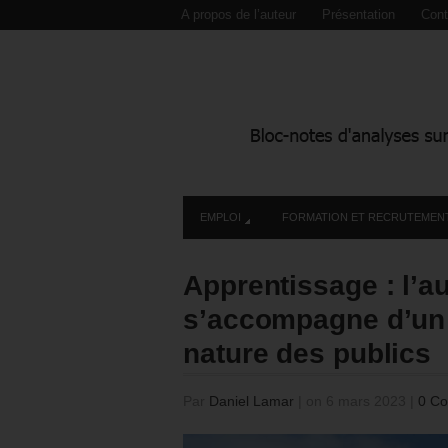
A propos de l’auteur
Présentation
Cont
EMPLOI
FORMATION ET RECRUTEMEN
Apprentissage : l’a
s’accompagne d’un
nature des publics
Par
Daniel Lamar
|
on 6 mars 2023
|
0 C