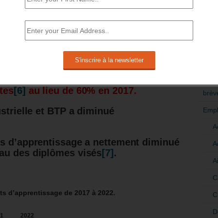
RÉDI
 sont des femmes, contre 34%
POLI
>Décri
ONT DIFFÉRENTS
CATÉ
t concentré vers le secteur tertiaire qui
tes
[6]
au lieu de 60% en 2017.
brèv
strielle et BTP a diminué
Empl
A
ts d’apprentissage a nettement diminué
A
au des diplômes visés
[7]
.
A
C
s d’apprentissage de 2017 à 2022.
C
D
1
2022