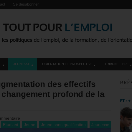
act
Se désabonner
T
JEUNESSE
ORIENTATION ET PROSPECTIVE
TRIBUNE LIBRE
ugmentation des effectifs
BRÈ
 changement profond de la
FT : 
ommentaire
Etudiant
Jeune
Jeune sans qualification
Jeunesse