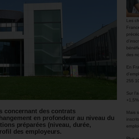
Les ch
France
précéd
d’insc
bénéfi
des no
En Fr
d’empl
255 1
Sur l’
+1,5%
es concernant des contrats
Mais s
changement en profondeur au niveau du
inscri
ations préparées (niveau, durée,
emploi
rofil des employeurs.
Plus g