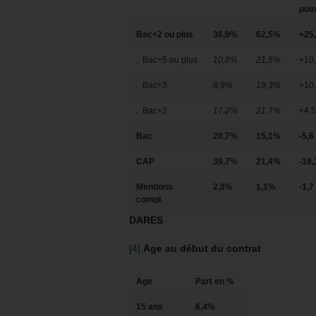
poin
Bac+2 ou plus
36,9%
62,5%
+25
. Bac+5 ou plus
10,8%
21,5%
+10
. Bac+3
8,9%
19,3%
+10
. Bac+2
17,2%
21,7%
+4,5
Bac
20,7%
15,1%
-5,6
CAP
39,7%
21,4%
-18,
Mentions
2,8%
1,1%
-1,7
compl.
DARES
[4]
Age au début du contrat
Age
Part en %
15 ans
6,4%