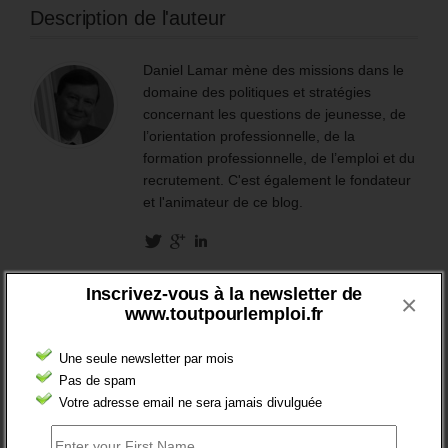
Description de l'auteur
Daniel Lamar mène des missions dans le
domaine des politiques et stratégies
concernant les questions de jeunesse, de
l’orientation professionnelle, de la
formation professionnelle, de l’emploi et du
recrutement. C'est également le fondateur
et l'animateur de ce blog.
Inscrivez-vous à la newsletter de
×
Pas de commentaire sur “BMO : Pôle emploi estime les
www.toutpourlemploi.fr
intentions d’embauches pour 2023.”
Une seule newsletter par mois
Répondre
Pas de spam
Votre adresse email ne sera jamais divulguée
Votre adresse mais ne sara pas visible Required fields are
marked
*