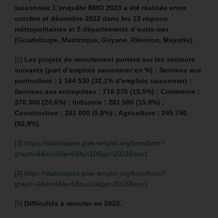
saisonnier.
L’enquête BMO 2023 a été réalisée entre
octobre et décembre 2022 dans les 13 régions
métropolitaines et 5 départements d’outre-mer
(Guadeloupe, Martinique, Guyane, Réunion, Mayotte).
[2]
Les projets de recrutement portent sur les secteurs
suivants (part d’emplois saisonnier en %) : Services aux
particuliers : 1 164 530 (32,1% d’emplois saisonnier) ;
Services aux entreprises : 716 270 (15,5%) ; Commerce :
370 300 (24,6%) ; Industrie : 281 580 (15,9%) ;
Construction : 261 000 (5,8%) ; Agriculture : 245 740
(82,9%).
[3]
https://statistiques.pole-emploi.org/bmo/bmo?
graph=4&in=2&le=0&tu=10&pp=2023&ss=1
[4]
https://statistiques.pole-emploi.org/bmo/bmo?
graph=4&in=4&le=0&tu=10&pp=2023&ss=1
[5]
Difficultés à recruter en 2023.