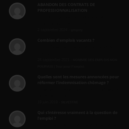
ABANDON DES CONTRATS DE
PROFESSIONNALISATION
bonjour, ce gouvernant fait vraiment
n'importe quoi, les contrats...
2 septembre 2024 -
gregory
Combien d’emplois vacants ?
[…] [3] Billet – « Combien d’emplois vacants
? » du 3...
24 septembre 2021 -
NOMBRE DES EMPLOIS NON
POURVUS | Tout pour l"emploi
Quelles sont les mesures annoncées pour
réformer l’indemnisation chômage ?
Cette réforme vise à diaboliser le chômeur et
ne va rien régler....
19 juin 2019 -
SILVESTRE
Qui s’intéresse vraiment à la question de
l’emploi ?
l'amélioration des conditions de travail dans