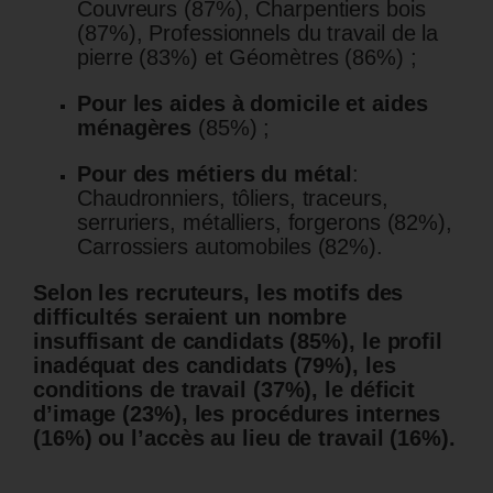
Couvreurs (87%), Charpentiers bois
(87%), Professionnels du travail de la
pierre (83%) et Géomètres (86%) ;
Pour les aides à domicile et aides
ménagères
(85%) ;
Pour des métiers du métal
:
Chaudronniers, tôliers, traceurs,
serruriers, métalliers, forgerons (82%),
Carrossiers automobiles (82%).
Selon les recruteurs, les motifs des
difficultés seraient
un n
ombre
insuffisant de candidats (85%)
, le p
rofil
inadéquat des candidats (79%)
,
les
c
onditions de travail (37%)
, le d
éficit
d’image (23%)
, les p
rocédures internes
(16%)
ou l’a
ccès au lieu de travail (16%).