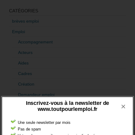
CATÉGORIES
brèves emploi
Emploi
Accompagnement
Acteurs
Aides
Cadres
Création
Demandeur emploi
Inscrivez-vous à la newsletter de
×
Etranger
www.toutpourlemploi.fr
Femmes
Une seule newsletter par mois
fonction publique
Pas de spam