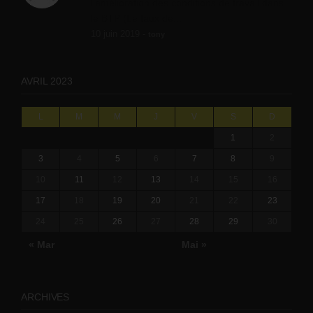
l'amélioration des conditions de travail dans
le BTP (Le taux de...
10 juin 2019 -
tony
AVRIL 2023
L
M
M
J
V
S
D
1
2
3
4
5
6
7
8
9
10
11
12
13
14
15
16
17
18
19
20
21
22
23
24
25
26
27
28
29
30
« Mar
Mai »
ARCHIVES