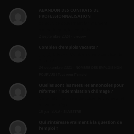
ABANDON DES CONTRATS DE
PROFESSIONNALISATION
bonjour, ce gouvernant fait vraiment
n'importe quoi, les contrats...
2 septembre 2024 -
gregory
Combien d’emplois vacants ?
[…] [3] Billet – « Combien d’emplois vacants
? » du 3...
24 septembre 2021 -
NOMBRE DES EMPLOIS NON
POURVUS | Tout pour l"emploi
Quelles sont les mesures annoncées pour
réformer l’indemnisation chômage ?
Cette réforme vise à diaboliser le chômeur et
ne va rien régler....
19 juin 2019 -
SILVESTRE
Qui s’intéresse vraiment à la question de
l’emploi ?