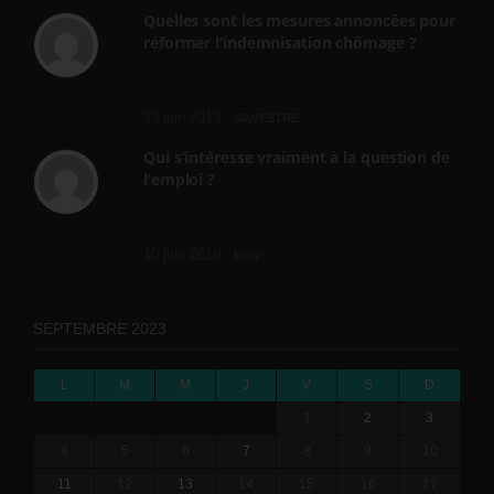
Quelles sont les mesures annoncées pour
réformer l’indemnisation chômage ?
Cette réforme vise à diaboliser le chômeur et
ne va rien régler....
19 juin 2019 -
SILVESTRE
Qui s’intéresse vraiment à la question de
l’emploi ?
l'amélioration des conditions de travail dans
le BTP (Le taux de...
10 juin 2019 -
tony
SEPTEMBRE 2023
L
M
M
J
V
S
D
1
2
3
4
5
6
7
8
9
10
11
12
13
14
15
16
17