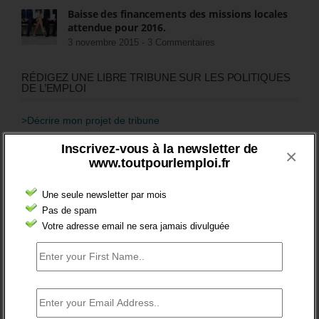
Baisse des financements des missions locales
attendue pour 2016.
3 novembre 2015 -
3 Commentaires
RÉDIGEZ UNE LIBRE TRIBUNE SUR LES POLITIQUES
DE L’EMPLOI
>Décrire mon projet de tribune
Inscrivez-vous à la newsletter de
×
CATÉGORIES
www.toutpourlemploi.fr
brèves emploi
Une seule newsletter par mois
Emploi
Pas de spam
Votre adresse email ne sera jamais divulguée
Accompagnement
Acteurs
Aides
Cadres