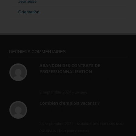
Jeunesse
Orientation
DERNIERS COMMENTAIRES
ABANDON DES CONTRATS DE
PROFESSIONNALISATION
bonjour, ce gouvernant fait vraiment
n'importe quoi, les contrats...
2 septembre 2024 -
gregory
Combien d’emplois vacants ?
[…] [3] Billet – « Combien d’emplois vacants
? » du 3...
24 septembre 2021 -
NOMBRE DES EMPLOIS NON
POURVUS | Tout pour l"emploi