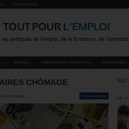
act
Se désabonner
T
JEUNESSE
ORIENTATION ET PROSPECTIVE
TRIBUNE LIBRE
ATAIRES CHÔMAGE
BRÈ
 Commentaire
brèves emploi
FT : 