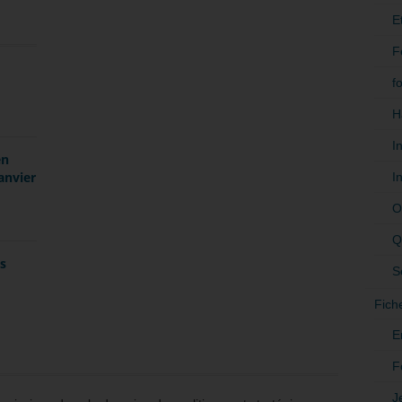
E
F
f
H
I
en
anvier
I
O
Q
es
S
Fich
E
F
J