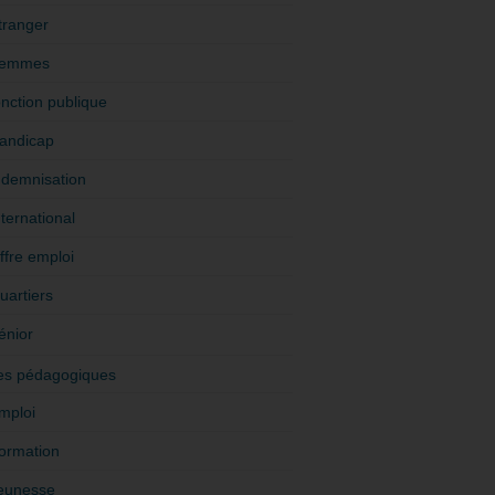
tranger
emmes
onction publique
andicap
ndemnisation
nternational
ffre emploi
uartiers
énior
es pédagogiques
mploi
ormation
eunesse