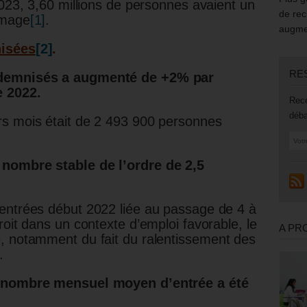
2023, 3,60 millions de personnes avaient un
de rec
ômage
[1]
.
augmen
nisées
[2]
.
RE
ndemnisés a augmenté de +2% par
e 2022.
Rece
déba
rs mois était de 2 493 900 personnes
 nombre stable de l’ordre de 2,5
entrées début 2022 liée au passage de 4 à
roit dans un contexte d’emploi favorable, le
A PR
, notamment du fait du ralentissement des
.
e nombre mensuel moyen d’entrée a été