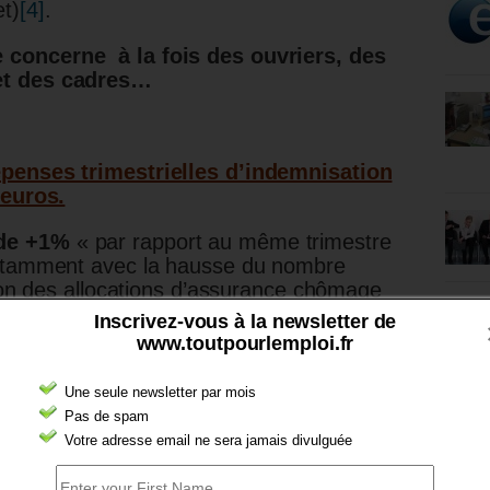
et)
[4]
.
concerne à la fois des ouvriers, des
et des cadres…
épenses trimestrielles d’indemnisation
’euros.
 de +1%
« par rapport au même trimestre
notamment avec la hausse du nombre
ion des allocations d’assurance chômage
Inscrivez-vous à la newsletter de
www.toutpourlemploi.fr
ur le mois de mars 2023.
Une seule newsletter par mois
Pas de spam
Votre adresse email ne sera jamais divulguée
rance chômage au 1er trimestre 2023 – septembre 2023
aillés sur
www.data.unedic.org