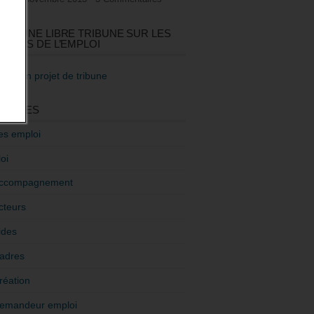
GEZ UNE LIBRE TRIBUNE SUR LES
TIQUES DE L’EMPLOI
re mon projet de tribune
GORIES
es emploi
oi
ccompagnement
cteurs
ides
adres
réation
emandeur emploi