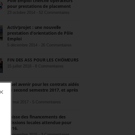
Pôle Emploi cherche opérateurs
pour prestations de placement
23 octobre 2014 -
52 Commentaires
Activ’projet : une nouvelle
prestation d’orientation de Pôle
Emploi
5 décembre 2014 -
26 Commentaires
FIN DES ASS POUR LES CHÔMEURS
15 juillet 2018 -
8 Commentaires
Quel avenir pour les contrats aidés
au second semestre 2017, et après
×
?
22 mai 2017 -
5 Commentaires
Baisse des financements des
missions locales attendue pour
2016.
3 novembre 2015 -
3 Commentaires