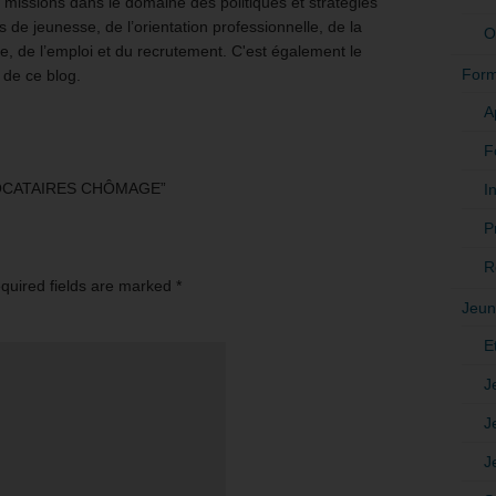
issions dans le domaine des politiques et stratégies
 de jeunesse, de l’orientation professionnelle, de la
O
e, de l’emploi et du recrutement. C'est également le
Form
 de ce blog.
A
F
LLOCATAIRES CHÔMAGE”
In
P
R
equired fields are marked
*
Jeun
E
J
J
J