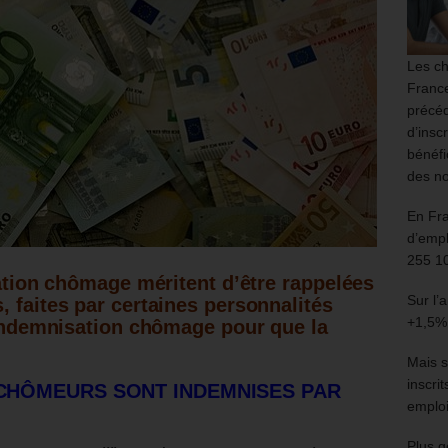
Les ch
France
précéd
d’insc
bénéfi
des no
En Fr
d’empl
255 1
cation chômage méritent d’être rappelées
Sur l’
, faites par certaines personnalités
+1,5%
l’indemnisation chômage pour que la
Mais s
inscri
E CHÔMEURS SONT INDEMNISES PAR
emploi
Plus g