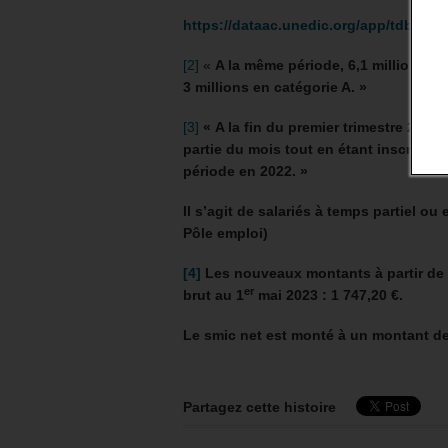
https://dataac.unedic.org/app/tdbac
[2]
«
A la même période, 6,1 millions d
3 millions en catégorie A. »
[3]
« A la fin du premier trimestre 2023,
partie du mois tout en étant inscrits 
période en 2022. »
Il s’agit de salariés à temps partiel o
Pôle emploi)
[4]
Les nouveaux montants à partir de 
er
brut au 1
mai 2023 : 1 747,20 €.
Le smic net est monté à un montant de
Partagez cette histoire