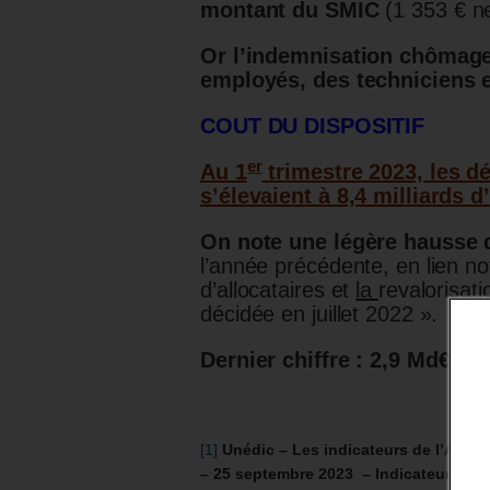
montant du SMIC
(1 353 € n
Or l’indemnisation chômage 
employés, des techniciens 
COUT DU DISPOSITIF
er
Au 1
trimestre 2023, les d
s’élevaient à 8,4 milliards d
On note une légère hausse
l’année précédente, en lien 
d’allocataires et
la
revalorisat
décidée en juillet 2022 ».
Dernier chiffre : 2,9 Md€ po
[1]
Unédic – Les indicateurs de l’Assu
– 25 septembre 2023 – I
ndicateurs dét