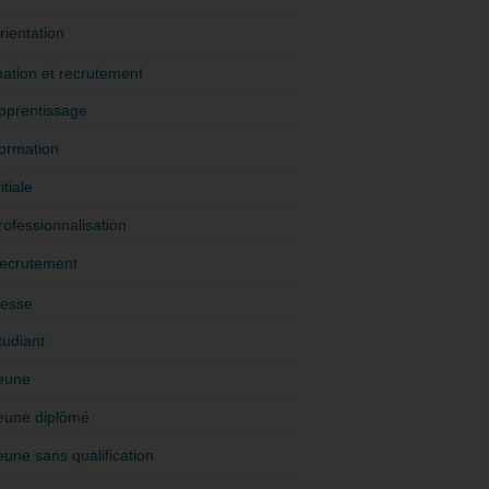
rientation
ation et recrutement
pprentissage
ormation
itiale
rofessionnalisation
ecrutement
esse
tudiant
eune
eune diplômé
eune sans qualification