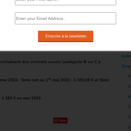
RÉDI
POLI
e demandeurs d’emploi sont inscrits à Pôle emploi, dont
>Décri
 50% des allocataires pris en charge travaillaient une
à Pôle emploi, une proportion identique à la même
CATÉ
brèv
u enchainant des contrats courts (catégorie B ou C à
Empl
A
er
mai 2023 : Smic net au 1
mai 2023 : 1 383,08 € et Smic
A
A
 1 383 € en mai 2023.
C
C
Save
D