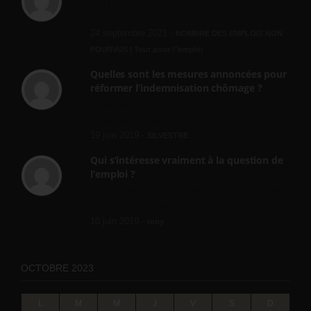
[…] [3] Billet – « Combien d’emplois vacants
? » du 3...
24 septembre 2021 -
NOMBRE DES EMPLOIS NON
POURVUS | Tout pour l"emploi
Quelles sont les mesures annoncées pour
réformer l’indemnisation chômage ?
Cette réforme vise à diaboliser le chômeur et
ne va rien régler....
19 juin 2019 -
SILVESTRE
Qui s’intéresse vraiment à la question de
l’emploi ?
l'amélioration des conditions de travail dans
le BTP (Le taux de...
10 juin 2019 -
tony
OCTOBRE 2023
L
M
M
J
V
S
D