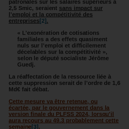
patronales sur les salaires supérieurs à
2,5 Smic, seraient
sans impact sur
l’emploi et la compétitivité des
entreprises
[2]
.
« L’exonération de cotisations
familiales a des effets quasiment
nuls sur l’emploi et difficilement
décelables sur la compétitivité »,
selon le député socialiste Jérôme
Guedj.
La réaffectation de la ressource liée à
cette suppression serait de l’ordre de 1,6
Md€ fait débat.
Cette mesure va être retenue, ou
écartée, par le gouvernement dans la
version finale du PLFSS 2024, lorsqu’il
aura recours au 49.3 probablement cette
semaine
[3]
.