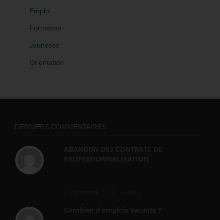
Emploi
Formation
Jeunesse
Orientation
DERNIERS COMMENTAIRES
ABANDON DES CONTRATS DE
PROFESSIONNALISATION
bonjour, ce gouvernant fait vraiment
n'importe quoi, les contrats...
2 septembre 2024 -
gregory
Combien d’emplois vacants ?