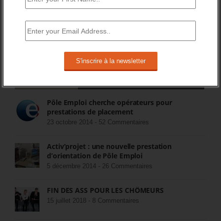
Sorry, no Tweets were found.
COMMENTEZ LES ARTICLES DU BLOG
Populaires
Récents
Commentaires
Pôle Emploi cherche opérateurs pour
prestations de placement
23 octobre 2014 -
52 Commentaires
Activ’projet : une nouvelle prestation
d’orientation de Pôle Emploi
5 décembre 2014 -
26 Commentaires
FIN DES ASS POUR LES CHÔMEURS
15 juillet 2018 -
8 Commentaires