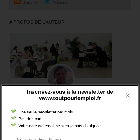
Souscrire
Followers
A PROPOS DE L’AUTEUR
Inscrivez-vous à la newsletter de
×
www.toutpourlemploi.fr
Une seule newsletter par mois
Pas de spam
Votre adresse email ne sera jamais divulguée
DERNIERS TWEETS