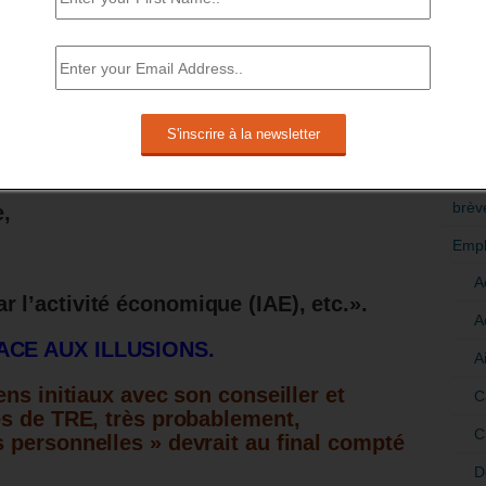
lidation de son projet professionnel,
RÉDI
POLI
omie,
>Décri
nnelles en entreprise,
on au poste,
CATÉ
brèv
e,
Empl
A
r l’activité économique (IAE), etc.».
A
ACE AUX ILLUSIONS.
A
ns initiaux avec son conseiller et
C
es de TRE, très probablement,
C
personnelles » devrait au final compté
D