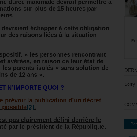
’une durée maximale devrait permettre à
mations sur plus de 15 heures par
eins.
 devraient échapper à cette obligation
ur des raisons liées à la situation
.
spositif, « les personnes rencontrant
 et avérées, en raison de leur état de
 les parents isolés « sans solution de
DERN
ns de 12 ans ».
Sorry,
ET N’IMPORTE QUOI ?
 prévoir la publication d’un décret
COMM
s possible
[2]
.
est pas clairement défini derrière le
Pop
nté par le président de la République.