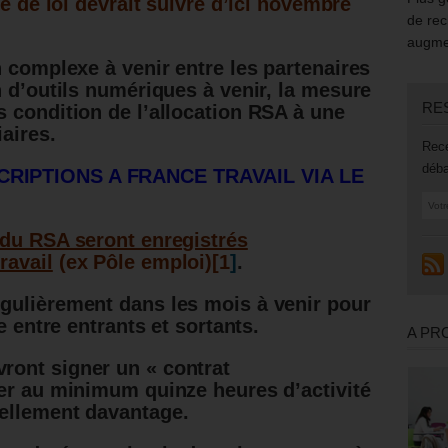
te de loi devrait suivre d’ici novembre
de rec
augmen
n complexe à venir entre les partenaires
n d’outils numériques à venir, la mesure
RE
 condition de l’allocation RSA à une
aires.
Rece
déba
RIPTIONS A FRANCE TRAVAIL VIA LE
 du RSA seront enregistrés
ravail
(ex Pôle emploi)
[1
]
.
gulièrement dans les mois à venir pour
e entre entrants et sortants.
A PR
ont signer un « contrat
er au minimum quinze heures d’activité
ellement davantage.