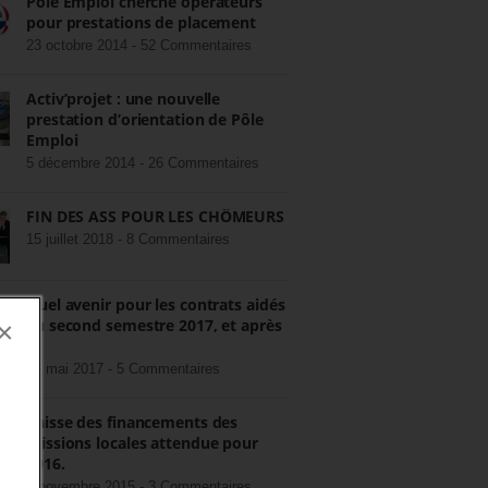
Pôle Emploi cherche opérateurs
pour prestations de placement
23 octobre 2014 -
52 Commentaires
Activ’projet : une nouvelle
prestation d’orientation de Pôle
Emploi
5 décembre 2014 -
26 Commentaires
FIN DES ASS POUR LES CHÔMEURS
15 juillet 2018 -
8 Commentaires
Quel avenir pour les contrats aidés
au second semestre 2017, et après
×
?
22 mai 2017 -
5 Commentaires
Baisse des financements des
missions locales attendue pour
2016.
3 novembre 2015 -
3 Commentaires