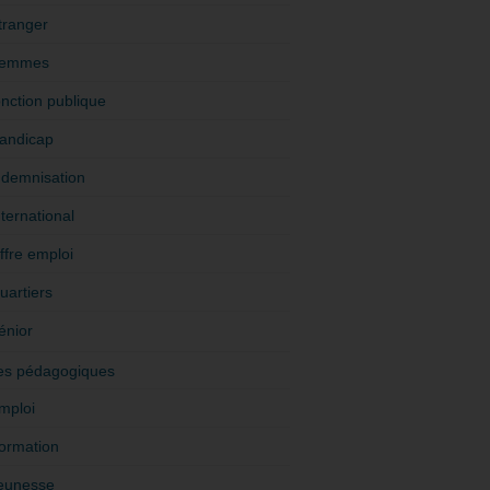
tranger
emmes
onction publique
andicap
ndemnisation
nternational
ffre emploi
uartiers
énior
es pédagogiques
mploi
ormation
eunesse