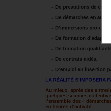
De prestations de conso
De démarches en auton
D’immersions professio
De formation d’adaptati
De formation qualifiant
De contrats aidés,
D’emploi en insertion pa
LA RÉALITÉ S’IMPOSERA F
Au mieux, après des entretie
quelques séances collectiv
l’ensemble des « démarches 
en heures d’activité.