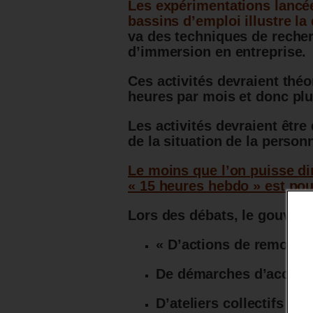
Les expérimentations lancée
bassins d’emploi illustre la
va des techniques de reche
d’immersion en entreprise.
Ces activités devraient thé
heures par mois et donc plu
Les activités devraient être
de la situation de la person
Le moins que l’on puisse dir
« 15 heures hebdo » est pour
Lors des débats, le gouverne
« D’actions de remobilis
De démarches d’accès a
D’ateliers collectifs de