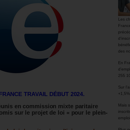
Les ch
France
précéd
d’insc
bénéfi
des no
En Fr
d’empl
255 1
Sur l’
FRANCE TRAVAIL DÉBUT 2024.
+1,5%
Mais s
éunis en commission mixte paritaire
inscri
is sur le projet de loi « pour le plein-
emploi
Plus g