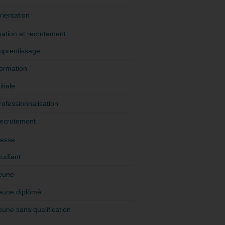
rientation
ation et recrutement
pprentissage
ormation
itiale
rofessionnalisation
ecrutement
esse
tudiant
eune
eune diplômé
eune sans qualification