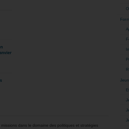
O
Form
A
F
en
In
anvier
P
R
es
Jeun
E
J
J
J
issions dans le domaine des politiques et stratégies