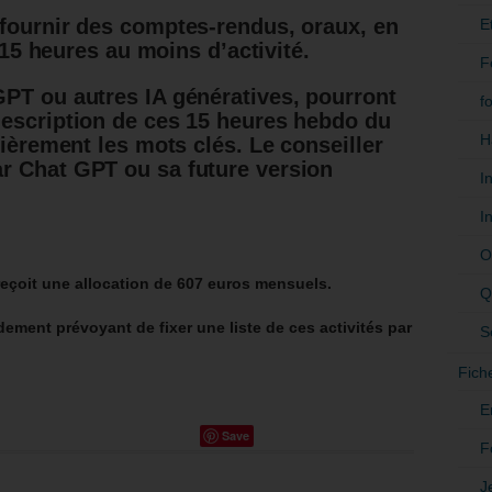
fournir des comptes-rendus, oraux, en
E
t 15 heures au moins d’activité.
F
PT ou autres IA génératives, pourront
f
description de ces 15 heures hebdo du
H
lièrement les mots clés. Le conseiller
r Chat GPT ou sa future version
I
I
O
eçoit une allocation de 607 euros mensuels.
Q
ment prévoyant de fixer une liste de ces activités par
S
Fich
E
Save
F
J