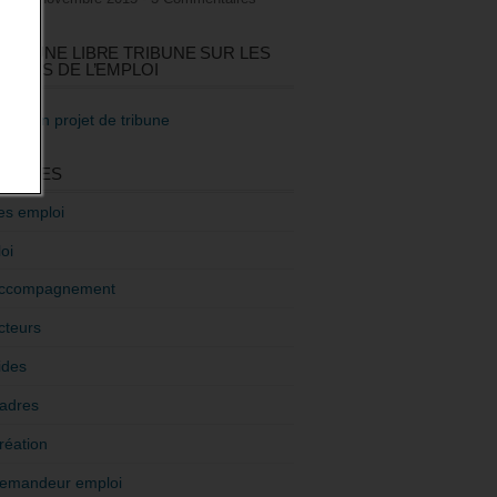
GEZ UNE LIBRE TRIBUNE SUR LES
TIQUES DE L’EMPLOI
re mon projet de tribune
GORIES
es emploi
oi
ccompagnement
cteurs
ides
adres
réation
emandeur emploi