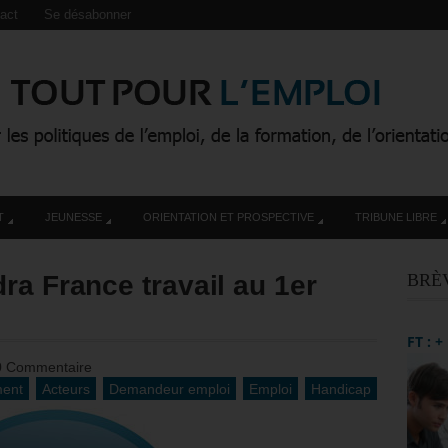
act
Se désabonner
T
JEUNESSE
ORIENTATION ET PROSPECTIVE
TRIBUNE LIBRE
ra France travail au 1er
BRÈ
FT : 
0 Commentaire
ent
Acteurs
Demandeur emploi
Emploi
Handicap