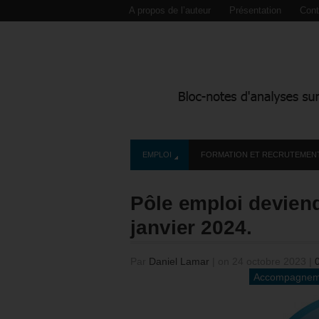
A propos de l’auteur
Présentation
Cont
EMPLOI
FORMATION ET RECRUTEMEN
Pôle emploi deviend
janvier 2024.
Par
Daniel Lamar
|
on 24 octobre 2023
|
Accompagnem