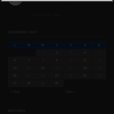
l'amélioration des conditions de travail dans
le BTP (Le taux de...
10 juin 2019 -
tony
NOVEMBRE 2023
L
M
M
J
V
S
D
1
2
3
4
5
6
7
8
9
10
11
12
13
14
15
16
17
18
19
20
21
22
23
24
25
26
27
28
29
30
« Oct
Déc »
ARCHIVES