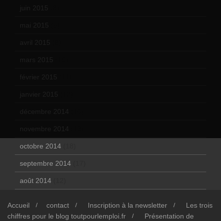
juin 2015
(8)
mai 2015
(5)
avril 2015
(8)
mars 2015
(10)
février 2015
(11)
janvier 2015
(12)
décembre 2014
(10)
novembre 2014
(13)
octobre 2014
(18)
septembre 2014
(17)
août 2014
(12)
Accueil
contact
Inscription à la newsletter
Les trois
chiffres pour le blog toutpourlemploi.fr
Présentation de