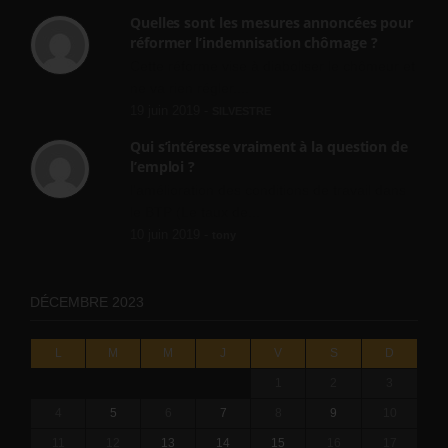
Quelles sont les mesures annoncées pour
réformer l’indemnisation chômage ?
Cette réforme vise à diaboliser le chômeur et
ne va rien régler....
19 juin 2019 -
SILVESTRE
Qui s’intéresse vraiment à la question de
l’emploi ?
l'amélioration des conditions de travail dans
le BTP (Le taux de...
10 juin 2019 -
tony
DÉCEMBRE 2023
L
M
M
J
V
S
D
1
2
3
4
5
6
7
8
9
10
11
12
13
14
15
16
17