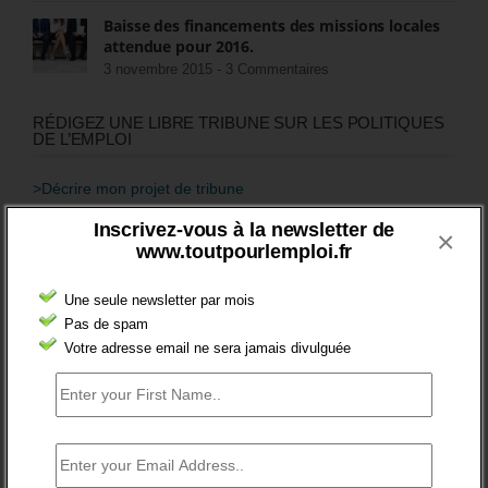
Baisse des financements des missions locales
attendue pour 2016.
3 novembre 2015 -
3 Commentaires
RÉDIGEZ UNE LIBRE TRIBUNE SUR LES POLITIQUES
DE L’EMPLOI
>Décrire mon projet de tribune
Inscrivez-vous à la newsletter de
×
CATÉGORIES
www.toutpourlemploi.fr
brèves emploi
Une seule newsletter par mois
Emploi
Pas de spam
Votre adresse email ne sera jamais divulguée
Accompagnement
Acteurs
Aides
Cadres