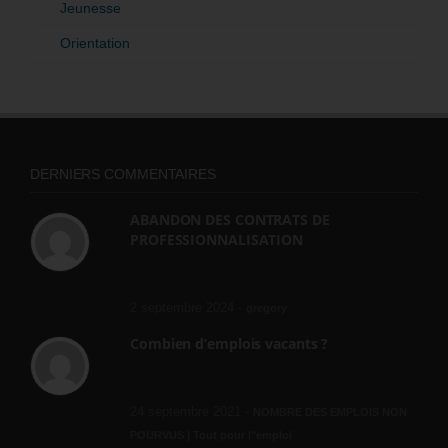
Jeunesse
Orientation
DERNIERS COMMENTAIRES
ABANDON DES CONTRATS DE
PROFESSIONNALISATION
bonjour, ce gouvernant fait vraiment
n'importe quoi, les contrats...
2 septembre 2024 -
gregory
Combien d’emplois vacants ?
[…] [3] Billet – « Combien d’emplois vacants
? » du 3...
24 septembre 2021 -
NOMBRE DES EMPLOIS NON
POURVUS | Tout pour l"emploi