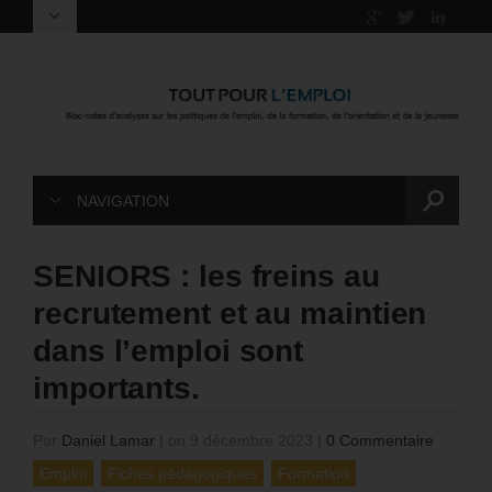
NAVIGATION
SENIORS : les freins au
recrutement et au maintien
dans l’emploi sont
importants.
Par
Daniel Lamar
|
on 9 décembre 2023
|
0 Commentaire
Emploi
Fiches pédagogiques
Formation