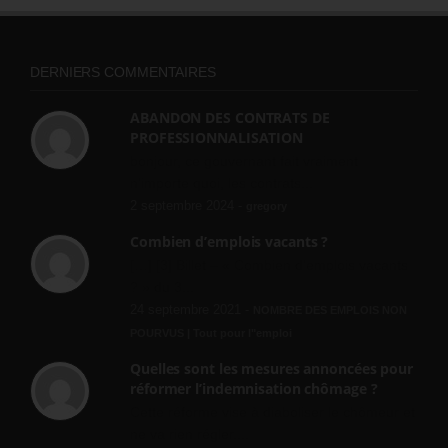
DERNIERS COMMENTAIRES
ABANDON DES CONTRATS DE
PROFESSIONNALISATION
bonjour, ce gouvernant fait vraiment
n'importe quoi, les contrats...
2 septembre 2024 -
gregory
Combien d’emplois vacants ?
[…] [3] Billet – « Combien d’emplois vacants
? » du 3...
24 septembre 2021 -
NOMBRE DES EMPLOIS NON
POURVUS | Tout pour l"emploi
Quelles sont les mesures annoncées pour
réformer l’indemnisation chômage ?
Cette réforme vise à diaboliser le chômeur et
ne va rien régler....