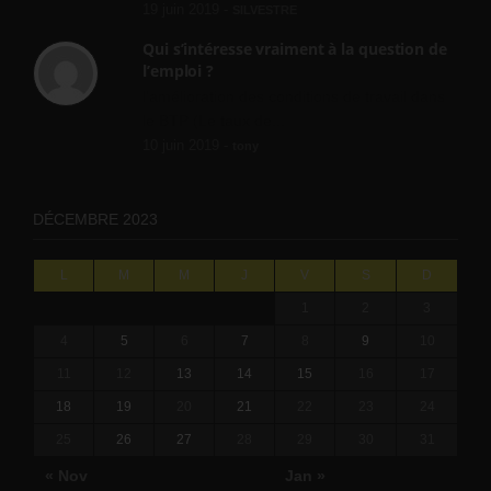
19 juin 2019 -
SILVESTRE
Qui s’intéresse vraiment à la question de
l’emploi ?
l'amélioration des conditions de travail dans
le BTP (Le taux de...
10 juin 2019 -
tony
DÉCEMBRE 2023
L
M
M
J
V
S
D
1
2
3
4
5
6
7
8
9
10
11
12
13
14
15
16
17
18
19
20
21
22
23
24
25
26
27
28
29
30
31
« Nov
Jan »