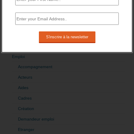
RÉDIGEZ UNE LIBRE TRIBUNE SUR LES POLITIQUES
DE L’EMPLOI
>Décrire mon projet de tribune
CATÉGORIES
brèves emploi
Emploi
Accompagnement
Acteurs
Aides
Cadres
Création
Demandeur emploi
Etranger