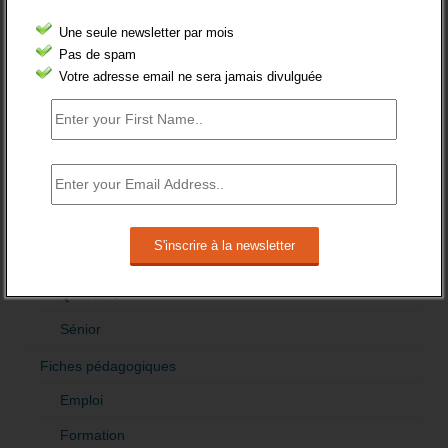
Demandeur emploi
Une seule newsletter par mois
Etranger
Pas de spam
Votre adresse email ne sera jamais divulguée
Femmes
fonction publique
Handicap
Indemnisation
International
Offre emploi
Quartiers
Sénior
Fiches pédagogiques
Emploi
Formation