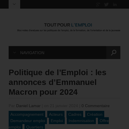
NAVIGATION
Politique de l’Emploi : les
annonces d’Emmanuel
Macron pour 2024
Par
Daniel Lamar
|
on 21 janvier 2024
|
0 Commentaire
Accompagnement
Acteurs
Cadres
Création
Demandeur emploi
Emploi
Indemnisation
Offre
emploi
Quartiers