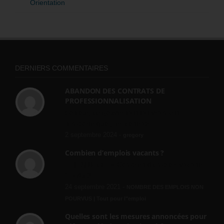
Orientation
DERNIERS COMMENTAIRES
ABANDON DES CONTRATS DE
PROFESSIONNALISATION
bonjour, ce gouvernant fait vraiment
n'importe quoi, les contrats...
2 septembre 2024 -
gregory
Combien d’emplois vacants ?
[…] [3] Billet – « Combien d’emplois vacants
? » du 3...
24 septembre 2021 -
NOMBRE DES EMPLOIS NON
POURVUS | Tout pour l"emploi
Quelles sont les mesures annoncées pour