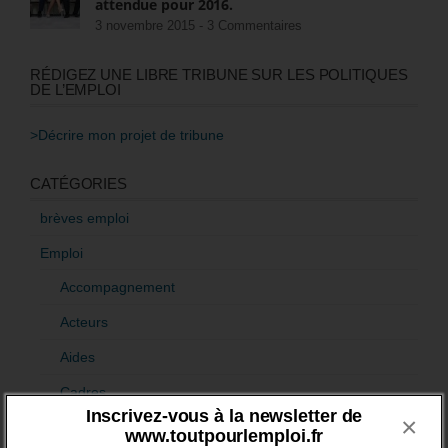
attendue pour 2016.
3 novembre 2015 -
3 Commentaires
RÉDIGEZ UNE LIBRE TRIBUNE SUR LES POLITIQUES
DE L’EMPLOI
>Décrire mon projet de tribune
CATÉGORIES
brèves emploi
Emploi
Accompagnement
Acteurs
Aides
Cadres
Inscrivez-vous à la newsletter de
×
Création
www.toutpourlemploi.fr