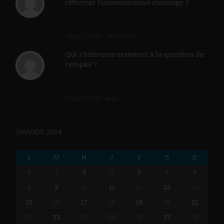
réformer l’indemnisation chômage ?
Cette réforme vise à diaboliser le chômeur et
ne va rien régler....
19 juin 2019 -
SILVESTRE
Qui s’intéresse vraiment à la question de
l’emploi ?
l'amélioration des conditions de travail dans
le BTP (Le taux de...
10 juin 2019 -
tony
JANVIER 2024
L
M
M
J
V
S
D
1
2
3
4
5
6
7
8
9
10
11
12
13
14
15
16
17
18
19
20
21
22
23
24
25
26
27
28