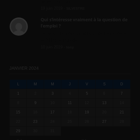
ne va rien régler....
19 juin 2019 -
SILVESTRE
Qui s’intéresse vraiment à la question de
l’emploi ?
l'amélioration des conditions de travail dans
le BTP (Le taux de...
10 juin 2019 -
tony
JANVIER 2024
L
M
M
J
V
S
D
1
2
3
4
5
6
7
8
9
10
11
12
13
14
15
16
17
18
19
20
21
22
23
24
25
26
27
28
29
30
31