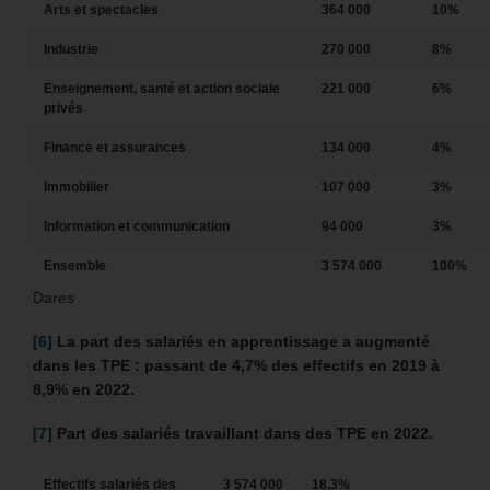
Arts et spectacles
364 000
10%
Industrie
270 000
8%
Enseignement, santé et action sociale
221 000
6%
privés
Finance et assurances
134 000
4%
Immobilier
107 000
3%
Information et communication
94 000
3%
Ensemble
3 574 000
100%
Dares
[6]
La part des salariés en apprentissage a augmenté
dans les TPE : passant de 4,7% des effectifs en 2019 à
8,9% en 2022.
[7]
Part des salariés travaillant dans des TPE en 2022.
Effectifs salariés des
3 574 000
18,3%