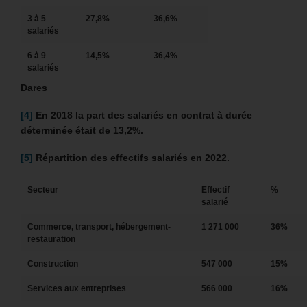
3 à 5
27,8%
36,6%
salariés
6 à 9
14,5%
36,4%
salariés
Dares
[4]
En 2018 la part des salariés en contrat à durée
déterminée était de 13,2%.
[5]
Répartition des effectifs salariés en 2022.
Secteur
Effectif
%
salarié
Commerce, transport, hébergement-
1 271 000
36%
restauration
Construction
547 000
15%
Services aux entreprises
566 000
16%