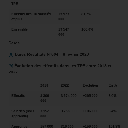
TPE
Effectifs deS 10 salariés
15 973
81,7%
et plus
000
Ensemble
19 547
100,0%
000
Dares
[8]
Dares Résultats N°004 – 6 février 2020
[9]
Évolution des effectifs dans les TPE entre 2018 et
2022
2018
2022
Évolution
En %
Effectifs
3 309
3 574 000
+265 000
8,0%
000
Salariés (hors
3 152
3 258 000
+106 000
3,4%
apprentis)
000
Apprentis
157 000
316 000
+159 000
101,3%