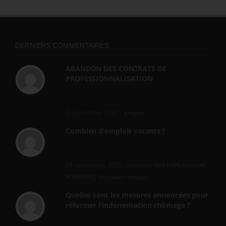
DERNIERS COMMENTAIRES
ABANDON DES CONTRATS DE
PROFESSIONNALISATION
bonjour, ce gouvernant fait vraiment
n'importe quoi, les contrats...
2 septembre 2024 -
gregory
Combien d’emplois vacants ?
[…] [3] Billet – « Combien d’emplois vacants
? » du 3...
24 septembre 2021 -
NOMBRE DES EMPLOIS NON
POURVUS | Tout pour l"emploi
Quelles sont les mesures annoncées pour
réformer l’indemnisation chômage ?
Cette réforme vise à diaboliser le chômeur et