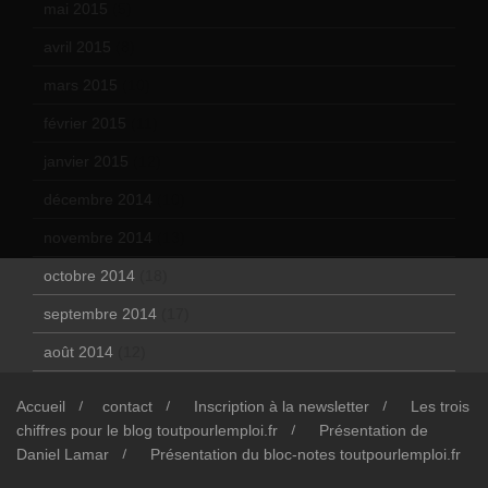
mai 2015
(5)
avril 2015
(8)
mars 2015
(10)
février 2015
(11)
janvier 2015
(12)
décembre 2014
(10)
novembre 2014
(13)
octobre 2014
(18)
septembre 2014
(17)
août 2014
(12)
Accueil
contact
Inscription à la newsletter
Les trois
chiffres pour le blog toutpourlemploi.fr
Présentation de
Daniel Lamar
Présentation du bloc-notes toutpourlemploi.fr