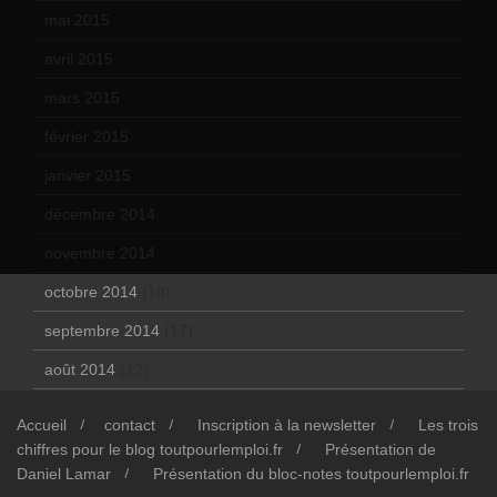
mai 2015
(5)
avril 2015
(8)
mars 2015
(10)
février 2015
(11)
janvier 2015
(12)
décembre 2014
(10)
novembre 2014
(13)
octobre 2014
(18)
septembre 2014
(17)
août 2014
(12)
Accueil
contact
Inscription à la newsletter
Les trois
chiffres pour le blog toutpourlemploi.fr
Présentation de
Daniel Lamar
Présentation du bloc-notes toutpourlemploi.fr