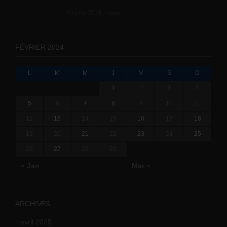
le BTP (Le taux de...
10 juin 2019 -
tony
FÉVRIER 2024
L
M
M
J
V
S
D
1
2
3
4
5
6
7
8
9
10
11
12
13
14
15
16
17
18
19
20
21
22
23
24
25
26
27
28
29
« Jan
Mar »
ARCHIVES
avril 2025
(2)