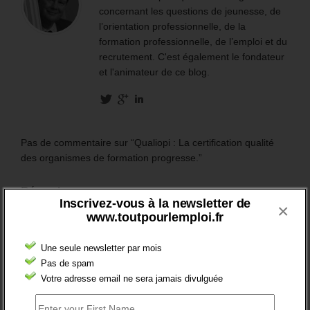
concernant les questions de jeunesse, de
l’orientation professionnelle, de la
formation professionnelle, de l’emploi et du
recrutement. C'est également le fondateur
et l'animateur de ce blog.
Pas de commentaire sur “Qualiopi : La certification qualité
des organismes de formation progresse.”
Répondre
Inscrivez-vous à la newsletter de
×
www.toutpourlemploi.fr
Votre adresse mais ne sara pas visible Required fields are
marked
*
Une seule newsletter par mois
Commentaire
Pas de spam
Votre adresse email ne sera jamais divulguée