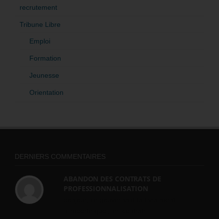
recrutement
Tribune Libre
Emploi
Formation
Jeunesse
Orientation
DERNIERS COMMENTAIRES
ABANDON DES CONTRATS DE
PROFESSIONNALISATION
bonjour, ce gouvernant fait vraiment
n'importe quoi, les contrats...