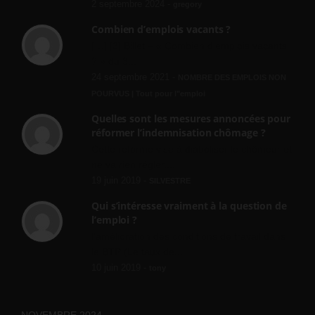
2 septembre 2024 -
gregory
Combien d’emplois vacants ?
[…] [3] Billet – « Combien d’emplois vacants
? » du 3...
24 septembre 2021 -
NOMBRE DES EMPLOIS NON
POURVUS | Tout pour l"emploi
Quelles sont les mesures annoncées pour
réformer l’indemnisation chômage ?
Cette réforme vise à diaboliser le chômeur et
ne va rien régler....
19 juin 2019 -
SILVESTRE
Qui s’intéresse vraiment à la question de
l’emploi ?
l'amélioration des conditions de travail dans
le BTP (Le taux de...
10 juin 2019 -
tony
NOVEMBRE 2024