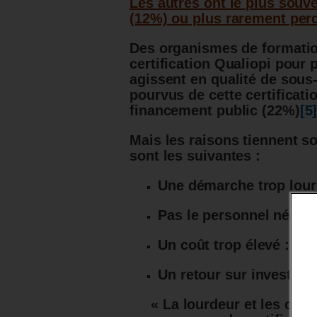
Les autres ont le plus sou
(12%) ou plus rarement perdu
Des organismes de formatio
certification Qualiopi pour 
agissent en qualité de sou
pourvus de cette certificat
financement public (22%)
[5
Mais les raisons tiennent so
sont les suivantes :
Une démarche trop lour
Pas le personnel nécess
Un coût trop élevé : 38
Un retour sur investiss
« La lourdeur et les coû