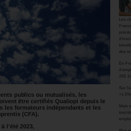
Les ch
France
précéd
d’insc
bénéfi
des no
En Fr
d’empl
255 1
Sur l’
ents publics ou mutualisés, les
+1,5%
oivent être certifiés Qualiopi depuis le
Mais s
s les formateurs indépendants et les
inscri
prentis (CFA).
emploi
à l’été 2023,
Plus g