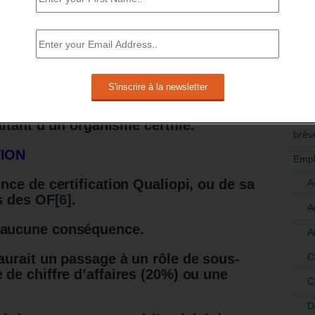
on sont également des motifs de non-
t cités, souvent associés à un retour
mé comme insuffisant. »
« Les effets de
RÉDI
POLI
n sont très divers. Près de la moitié des
non certifiés Qualiopi n’anticipent
>Décri
oyen ou long terme. »
– Dares.
’activité de formation
et 20% seraient
CATÉ
itant d’un organisme certifié.
brèv
TION
Empl
ce de certification Qualiopi, ou de sa
A
s des OF
[6]
.
A
t aucune conséquence.
A
C
 aurait un passage à un rôle de sous-
e de chiffre d’affaires (20%) ou une
C
D