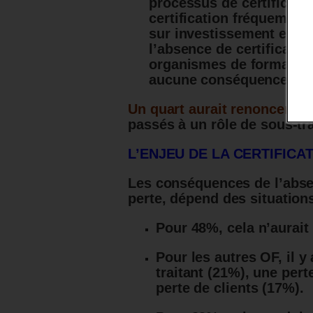
processus de certificati
certification fréquemmen
sur investissement esti
l’absence de certificatio
organismes de formation 
aucune conséquence à m
Un quart aurait renoncer à l
passés à un rôle de sous-tra
L’ENJEU DE LA CERTIFICA
Les conséquences de l’absen
perte, dépend des situation
Pour 48%, cela n’aurai
Pour les autres OF, il y
traitant (21%), une pert
perte de clients (17%).