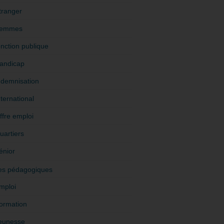
tranger
emmes
onction publique
andicap
ndemnisation
nternational
ffre emploi
uartiers
énior
es pédagogiques
mploi
ormation
eunesse