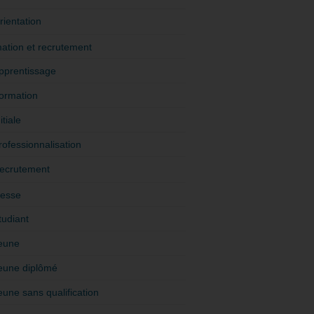
rientation
ation et recrutement
pprentissage
ormation
itiale
rofessionnalisation
ecrutement
esse
tudiant
eune
eune diplômé
eune sans qualification