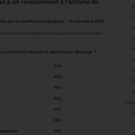
it à un renoncement à l’activité de
E
F
ête sur la Certification Qualiopi – 8 novembre 2023
f
ation/premiers-resultats-de-lenquete-sur-la-certification-
H
I
 cherché à obtenir la certification Qualiopi ?
I
83%
O
65%
Q
46%
S
42%
Fich
33%
E
32%
F
organismes
22%
J