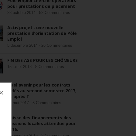
Pôle Emploi cherche opérateurs
pour prestations de placement
23 octobre 2014 -
52 Commentaires
Activ’projet : une nouvelle
prestation d’orientation de Pôle
Emploi
5 décembre 2014 -
26 Commentaires
FIN DES ASS POUR LES CHÔMEURS
15 juillet 2018 -
8 Commentaires
Quel avenir pour les contrats
aidés au second semestre 2017,
×
et après ?
22 mai 2017 -
5 Commentaires
Baisse des financements des
missions locales attendue pour
2016.
3 novembre 2015 -
3 Commentaires