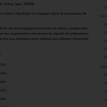
s, Cereq, Igas, IGESR
O
nt obtenu Qualiopi ou engagés dans le processus de
Form
A
ectif de cet accompagnement était de mieux comprendre
F
pas les organismes concernés du travail de préparation
’entre eux estiment avoir réalisé eux-mêmes l’essentiel
In
P
n
R
53%
Jeun
33%
E
28%
J
27%
J
26%
J