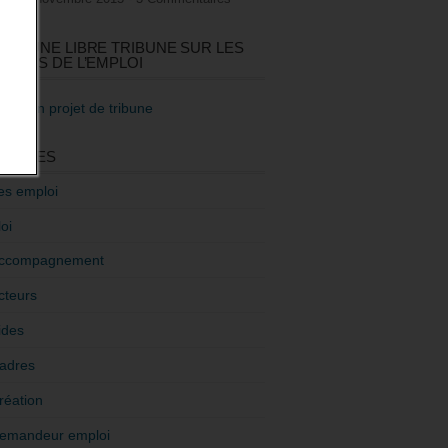
GEZ UNE LIBRE TRIBUNE SUR LES
TIQUES DE L’EMPLOI
re mon projet de tribune
GORIES
es emploi
oi
ccompagnement
cteurs
ides
adres
réation
emandeur emploi