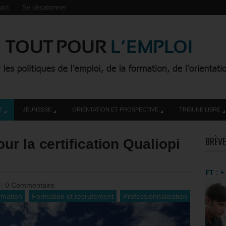
act
Se désabonner
T
JEUNESSE
ORIENTATION ET PROSPECTIVE
TRIBUNE LIBRE
BRÈVE
r la certification Qualiopi
FT : 
3
|
0 Commentaire
rmation
Formation et recrutement
Professionnalisation