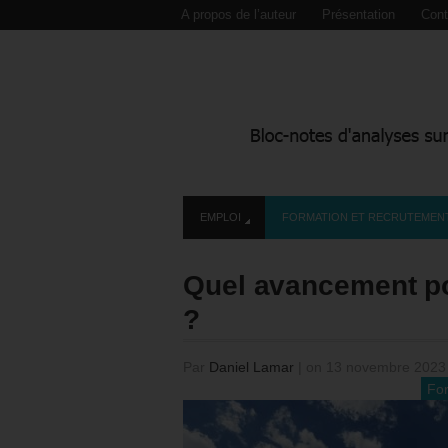
A propos de l’auteur
Présentation
Cont
EMPLOI
FORMATION ET RECRUTEMEN
Quel avancement pou
?
Par
Daniel Lamar
|
on 13 novembre 202
Fo