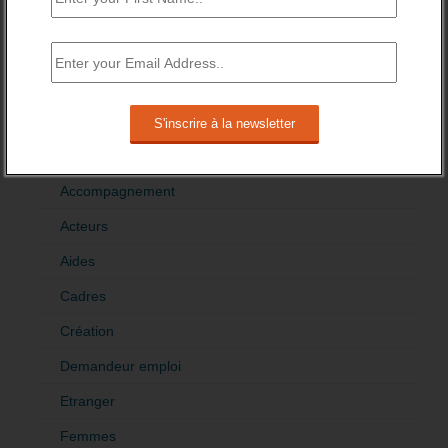
>Décrire mon projet de tribune
CATÉGORIES
brèves emploi
Emploi
Accompagnement
Acteurs
Aides
Cadres
Création
Demandeur emploi
Etranger
Femmes