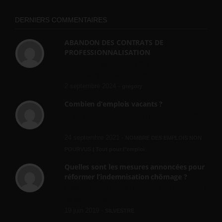
DERNIERS COMMENTAIRES
ABANDON DES CONTRATS DE
PROFESSIONNALISATION
bonjour, ce gouvernant fait vraiment
n'importe quoi, les contrats...
2 septembre 2024 -
gregory
Combien d’emplois vacants ?
[…] [3] Billet – « Combien d’emplois vacants
? » du 3...
24 septembre 2021 -
NOMBRE DES EMPLOIS NON
POURVUS | Tout pour l"emploi
Quelles sont les mesures annoncées pour
réformer l’indemnisation chômage ?
Cette réforme vise à diaboliser le chômeur et
ne va rien régler....
19 juin 2019 -
SILVESTRE