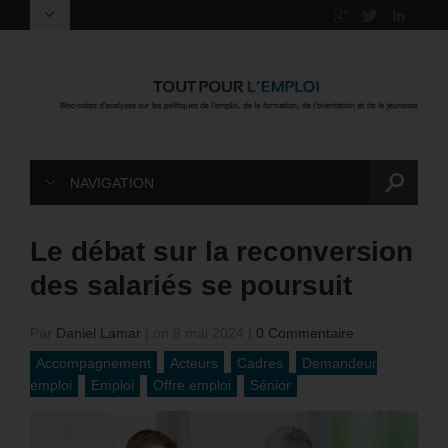
NAVIGATION
Le débat sur la reconversion
des salariés se poursuit
Par
Daniel Lamar
|
on 8 mai 2024
|
0 Commentaire
Accompagnement
Acteurs
Cadres
Demandeur
emploi
Emploi
Offre emploi
Sénior