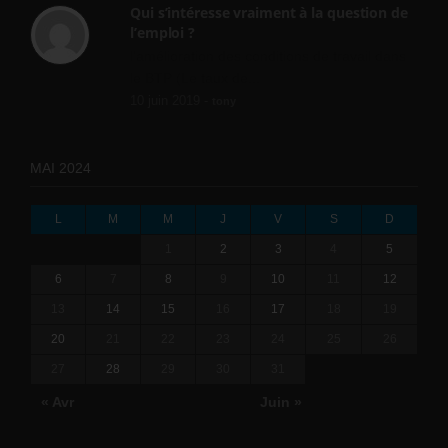
Qui s’intéresse vraiment à la question de
l’emploi ?
l'amélioration des conditions de travail dans
le BTP (Le taux de...
10 juin 2019 -
tony
MAI 2024
L
M
M
J
V
S
D
1
2
3
4
5
6
7
8
9
10
11
12
13
14
15
16
17
18
19
20
21
22
23
24
25
26
27
28
29
30
31
« Avr
Juin »