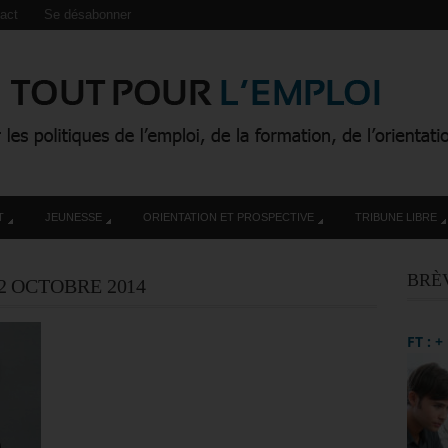
act
Se désabonner
T
JEUNESSE
ORIENTATION ET PROSPECTIVE
TRIBUNE LIBRE
BRÈ
2 OCTOBRE 2014
FT : 