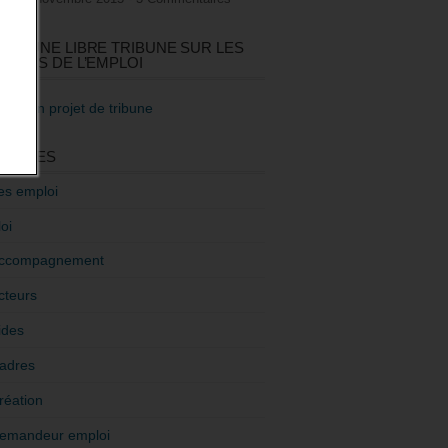
GEZ UNE LIBRE TRIBUNE SUR LES
TIQUES DE L’EMPLOI
re mon projet de tribune
GORIES
es emploi
oi
ccompagnement
cteurs
ides
adres
réation
emandeur emploi