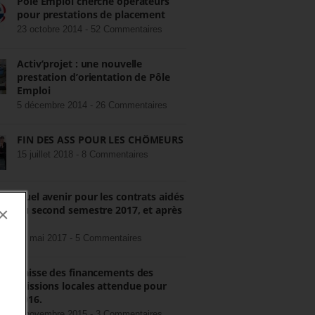
Pôle Emploi cherche opérateurs
pour prestations de placement
23 octobre 2014 -
52 Commentaires
Activ’projet : une nouvelle
prestation d’orientation de Pôle
Emploi
5 décembre 2014 -
26 Commentaires
FIN DES ASS POUR LES CHÔMEURS
15 juillet 2018 -
8 Commentaires
Quel avenir pour les contrats aidés
au second semestre 2017, et après
×
?
22 mai 2017 -
5 Commentaires
Baisse des financements des
missions locales attendue pour
2016.
3 novembre 2015 -
3 Commentaires