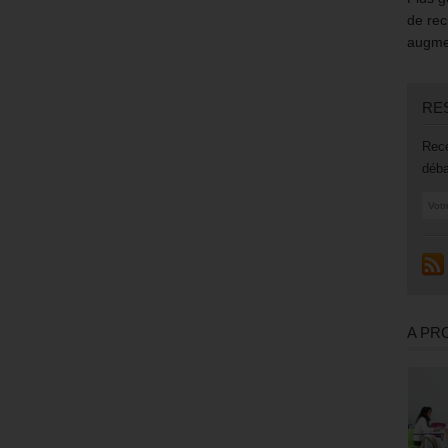
de rec
augmen
RE
Rece
déba
A PR