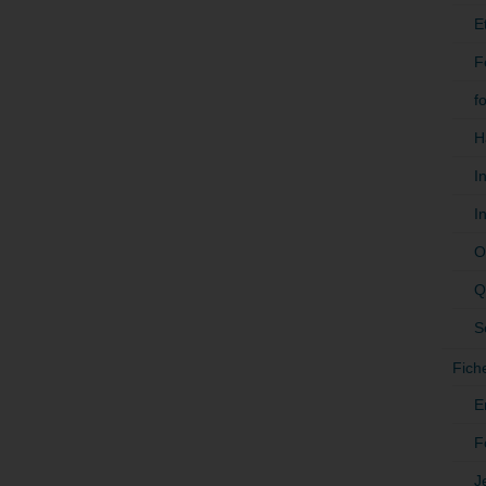
E
F
f
H
I
I
O
Q
S
Fich
E
F
J