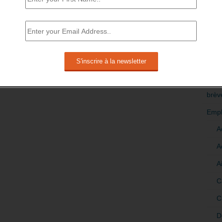
RÉDI
POLI
>Décri
CATÉ
brèv
Empl
A
A
A
C
C
D