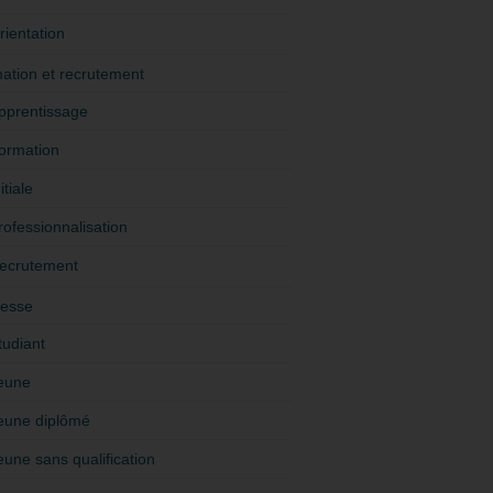
rientation
ation et recrutement
pprentissage
ormation
itiale
rofessionnalisation
ecrutement
esse
tudiant
eune
eune diplômé
eune sans qualification