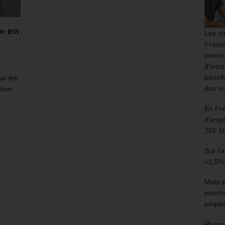
 » en
Les ch
France
précéd
d’insc
bénéfi
ar les
des no
tion
En Fr
d’empl
255 1
Sur l’
+1,5%
Mais s
inscri
emploi
Plus g