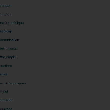
tranger
emmes
onction publique
andicap
ndemnisation
nternational
ffre emploi
uartiers
énior
es pédagogiques
mploi
ormation
eunesse