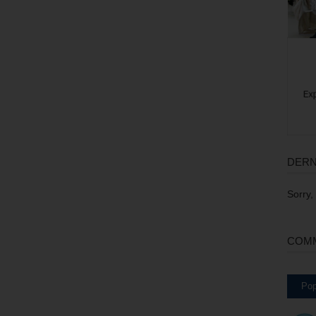
DERN
Sorry,
COMM
Pop