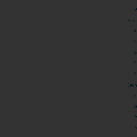
O
Form
A
F
In
P
R
Jeun
E
J
J
J