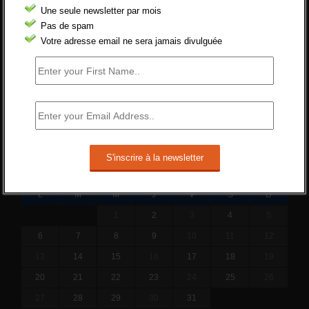
Une seule newsletter par mois
ne va rien régler....
Pas de spam
19 juin 2019 -
SILVESTRE
Votre adresse email ne sera jamais divulguée
Qui s’intéresse vraiment à la question de
l’emploi ?
l'amélioration des conditions de travail dans
le BTP (Le taux de...
10 juin 2019 -
tony
OCTOBRE 2014
L
M
M
J
V
S
D
1
2
3
4
5
6
7
8
9
10
11
12
13
14
15
16
17
18
19
20
21
22
23
24
25
26
27
28
29
30
31