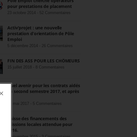
Pôle Emploi cherche opérateurs
pour prestations de placement
23 octobre 2014 -
52 Commentaires
Activ’projet : une nouvelle
prestation d’orientation de Pôle
Emploi
5 décembre 2014 -
26 Commentaires
FIN DES ASS POUR LES CHÔMEURS
15 juillet 2018 -
8 Commentaires
Quel avenir pour les contrats aidés
au second semestre 2017, et après
×
?
22 mai 2017 -
5 Commentaires
Baisse des financements des
missions locales attendue pour
2016.
3 novembre 2015 -
3 Commentaires