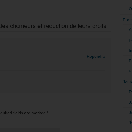
O
Form
es chômeurs et réduction de leurs droits”
A
F
In
Répondre
P
R
Jeun
E
J
J
equired fields are marked
*
J