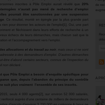
personnes inscrites à Pôle Emploi aurait révélé que
20%
de rec
terrogées n’aurait pas mené de recherche d’emploi
augmen
lles pourrait être sanctionnées par une suspension
age
. Ce résultat, monté en épingle par la plus grande part
rien pour étonner les acteurs de l’emploi[1]. Oui, une part
RE
iment et fléchissent dans leurs efforts de recherche à un
Rece
reux échecs de leurs démarches, mais chacun sait que la
déba
vation et l’accompagnement vers l’emploi.
des allocations et du travail au noir
, mais ceux-ci ne sont
e adressée à des demandeurs d’emploi. D’autres démarches
ut-être d’abord certains secteurs, connus de l’inspection du
il non déclaré .
est que Pôle Emploi a besoin d’enquête spécifique pour
A PR
s parce que, depuis l’abandon du principe du contrôle
ne suit plus vraiment l’ensemble de ses inscrits.
015, seuls 4 000 agents[2], sur environ 52 000 salariés,
renforcé auprès d’une centaine de milliers de demandeurs
nombre d’inscrits d’environ 3 700 000 en catégorie A (pour ne