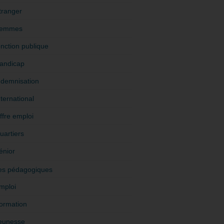
tranger
emmes
onction publique
andicap
ndemnisation
nternational
ffre emploi
uartiers
énior
es pédagogiques
mploi
ormation
eunesse