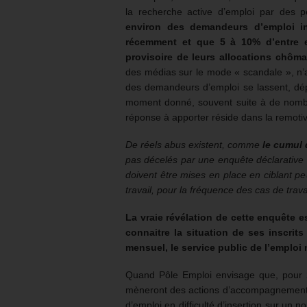
la recherche active d’emploi par des 
environ des demandeurs d’emploi in
récemment et que 5 à 10% d’entre e
provisoire de leurs allocations chôm
des médias sur le mode « scandale », n’a 
des demandeurs d’emploi se lassent, dépr
moment donné, souvent suite à de nomb
réponse à apporter réside dans la remoti
De réels abus existent, comme
le cumul 
pas décelés par une enquête déclarativ
doivent être mises en place en ciblant pe
travail, pour la fréquence des cas de trava
La vraie révélation de cette enquête 
connaitre la situation de ses inscrit
mensuel, le service public de l’emploi 
Quand Pôle Emploi envisage que, pour 2
mèneront des actions d’accompagnement 
d’emploi en difficulté d’insertion sur un 