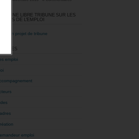
GEZ UNE LIBRE TRIBUNE SUR LES
TIQUES DE L’EMPLOI
re mon projet de tribune
GORIES
es emploi
oi
ccompagnement
cteurs
ides
adres
réation
emandeur emploi