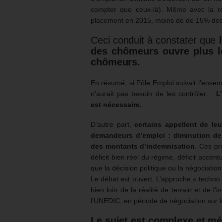
compter que ceux-là). Même avec la re
placement en 2015, moins de de 15% des
Ceci conduit à constater que
des chômeurs ouvre plus l
chômeurs.
En résumé, si Pôle Emploi suivait l’ensemb
n’aurait pas besoin de les contrôler…
L
est nécessaire.
D’autre part,
certains appellent de le
demandeurs d’emploi : diminution de 
des montants d’indemnisation
. Ces pr
déficit bien réel du régime, déficit acc
que la décision politique ou la négociation 
Le débat est ouvert. L’approche « techno 
bien loin de la réalité de terrain et de 
l’UNEDIC, en période de négociation sur le 
Le sujet est complexe et m