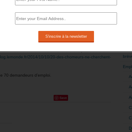
 s’accroît avec l’allongement de la durée de la crise sans
onomique.
RÉDI
opos tenus vis-à-vis de demandeurs
POLI
 de pénurie de l’offre, ne peuvent que
 au découragement.
>Décri
 scandale des 20%, il faut noter l’excellent article du 10
CATÉ
ND : « 20 % des chômeurs ne cherchent pas de travail ?
brèv
.blog.lemonde.fr/2014/10/10/20-des-chomeurs-ne-cherchent-
Empl
 de 70 demandeurs d’emploi.
A
A
A
Save
C
C
D