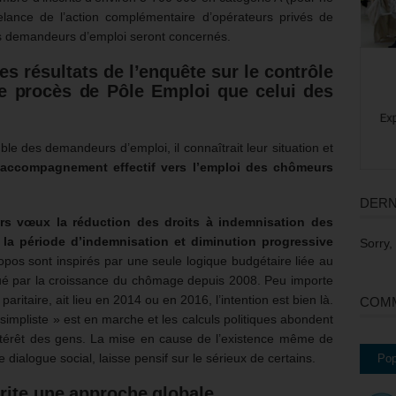
lance de l’action complémentaire d’opérateurs privés de
 demandeurs d’emploi seront concernés.
les résultats de l’enquête sur le contrôle
e procès de Pôle Emploi que celui des
le des demandeurs d’emploi, il connaîtrait leur situation et
’accompagnement effectif vers l’emploi des chômeurs
DERN
urs vœux la réduction des droits à indemnisation des
la période d’indemnisation et diminution progressive
Sorry,
opos sont inspirés par une seule logique budgétaire liée au
entué par la croissance du chômage depuis 2008. Peu importe
paritaire, ait lieu en 2014 ou en 2016, l’intention est bien là.
COMM
simpliste » est en marche et les calculs politiques abondent
l’intérêt des gens. La mise en cause de l’existence même de
dialogue social, laisse pensif sur le sérieux de certains.
Pop
érite une approche globale.