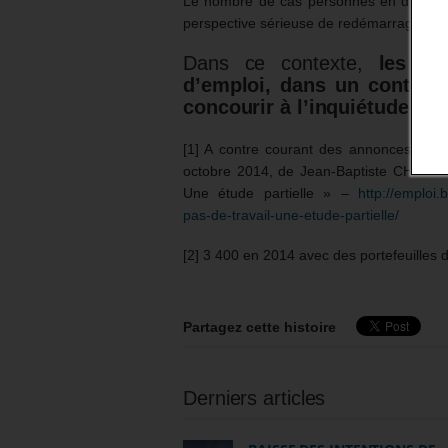
Le nombre de cas personnes en difficulté
perspective sérieuse de redémarrage éc
Dans ce contexte,
les pr
d’emploi, dans un contexte
concourir à l’inquiétude et
[1] A contre courant des annonces sur le
octobre 2014, de Jean-Baptiste CHASTA
Une étude partielle » –
http://emploi
pas-de-travail-une-etude-partielle/
[2] 3 400 en 2014 avec des portefeuilles
Partagez cette histoire
Derniers articles