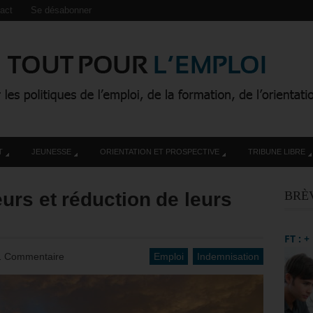
act
Se désabonner
T
JEUNESSE
ORIENTATION ET PROSPECTIVE
TRIBUNE LIBRE
rs et réduction de leurs
BRÈ
FT : 
1 Commentaire
Emploi
Indemnisation