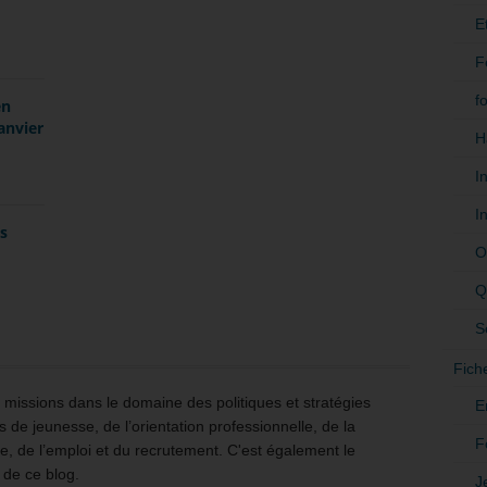
E
F
f
en
anvier
H
I
I
es
O
Q
S
Fich
issions dans le domaine des politiques et stratégies
E
 de jeunesse, de l’orientation professionnelle, de la
F
e, de l’emploi et du recrutement. C'est également le
 de ce blog.
J