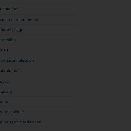
rientation
ation et recrutement
pprentissage
ormation
itiale
rofessionnalisation
ecrutement
esse
tudiant
eune
eune diplômé
eune sans qualification