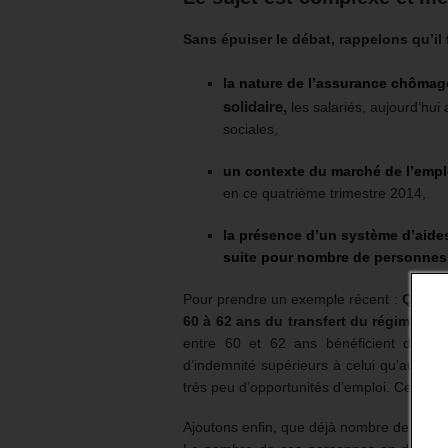
Sans épuiser le débat, rappelons qu’il
la nature de l’assurance chômag
solidaire,
les salariés, aujourd’hu
sociales,
un contexte du marché de l’emplo
en ce quatrième trimestre 2014,
la présence d’un système d’aides
suite pour nombre de personnes 
Pour prendre un exemple récent :
Qui a c
60 à 62 ans du transfert du régime retr
entre 60 et 62 ans bénéficient de l’a
d’indemnité supérieurs à celui qu’aurait
très peu d’opportunités d’emploi. Cette d
Ajoutons enfin, que déjà nombre de chôm