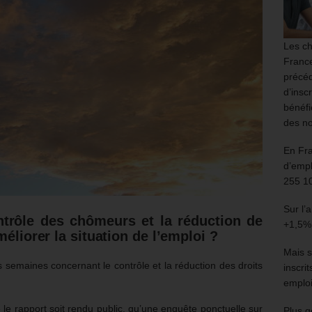
Les ch
France
précéd
d’insc
bénéfi
des no
En Fr
d’empl
255 1
Sur l’
ntrôle des chômeurs et la réduction de
+1,5%
méliorer la situation de l’emploi ?
Mais s
 semaines concernant le contrôle et la réduction des droits
inscri
.
emploi
e rapport soit rendu public, qu’une enquête ponctuelle sur
Plus g