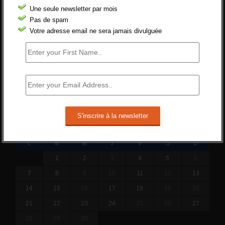
Une seule newsletter par mois
ne va rien régler....
Pas de spam
19 juin 2019 -
SILVESTRE
Votre adresse email ne sera jamais divulguée
Qui s’intéresse vraiment à la question de
l’emploi ?
l'amélioration des conditions de travail dans
le BTP (Le taux de...
10 juin 2019 -
tony
SEPTEMBRE 2015
L
M
M
J
V
S
D
1
2
3
4
5
6
7
8
9
10
11
12
13
14
15
16
17
18
19
20
21
22
23
24
25
26
27
28
29
30