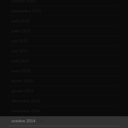
octobre 2015
(17)
septembre 2015
(19)
août 2015
(10)
juillet 2015
(2)
juin 2015
(8)
mai 2015
(5)
avril 2015
(8)
mars 2015
(10)
février 2015
(11)
janvier 2015
(12)
décembre 2014
(10)
novembre 2014
(13)
octobre 2014
(18)