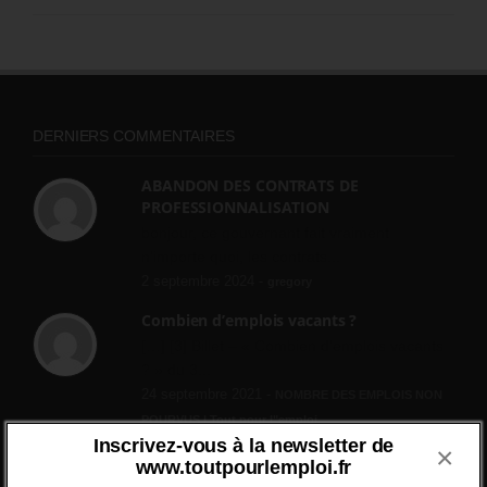
DERNIERS COMMENTAIRES
ABANDON DES CONTRATS DE
PROFESSIONNALISATION
bonjour, ce gouvernant fait vraiment
n'importe quoi, les contrats...
2 septembre 2024 -
gregory
Combien d’emplois vacants ?
[…] [3] Billet – « Combien d’emplois vacants
? » du 3...
24 septembre 2021 -
NOMBRE DES EMPLOIS NON
POURVUS | Tout pour l"emploi
Inscrivez-vous à la newsletter de
×
Quelles sont les mesures annoncées pour
www.toutpourlemploi.fr
réformer l’indemnisation chômage ?