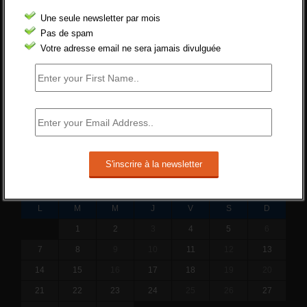
Cette réforme vise à diaboliser le chômeur et
Une seule newsletter par mois
ne va rien régler....
Pas de spam
19 juin 2019 -
SILVESTRE
Votre adresse email ne sera jamais divulguée
Qui s’intéresse vraiment à la question de
l’emploi ?
l'amélioration des conditions de travail dans
le BTP (Le taux de...
10 juin 2019 -
tony
SEPTEMBRE 2015
L
M
M
J
V
S
D
1
2
3
4
5
6
7
8
9
10
11
12
13
14
15
16
17
18
19
20
21
22
23
24
25
26
27