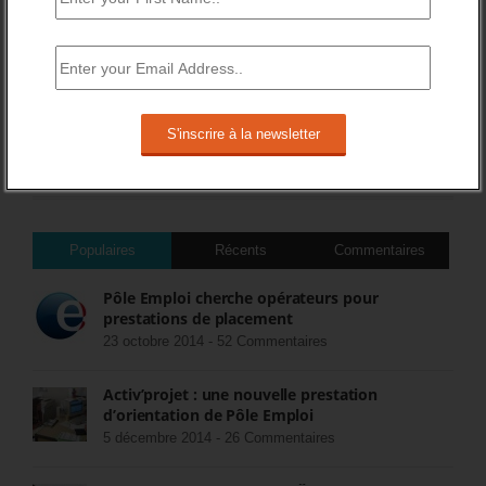
DERNIERS TWEETS
Sorry, no Tweets were found.
COMMENTEZ LES ARTICLES DU BLOG
Populaires
Récents
Commentaires
Pôle Emploi cherche opérateurs pour
prestations de placement
23 octobre 2014 -
52 Commentaires
Activ’projet : une nouvelle prestation
d’orientation de Pôle Emploi
5 décembre 2014 -
26 Commentaires