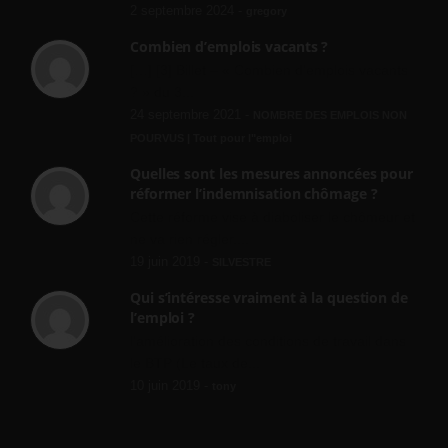
2 septembre 2024 -
gregory
Combien d’emplois vacants ?
[…] [3] Billet – « Combien d’emplois vacants
? » du 3...
24 septembre 2021 -
NOMBRE DES EMPLOIS NON
POURVUS | Tout pour l"emploi
Quelles sont les mesures annoncées pour
réformer l’indemnisation chômage ?
Cette réforme vise à diaboliser le chômeur et
ne va rien régler....
19 juin 2019 -
SILVESTRE
Qui s’intéresse vraiment à la question de
l’emploi ?
l'amélioration des conditions de travail dans
le BTP (Le taux de...
10 juin 2019 -
tony