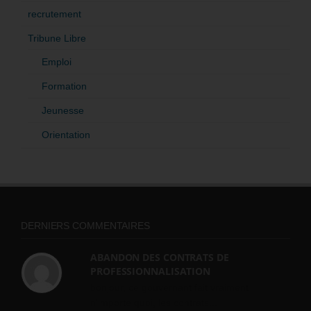
recrutement
Tribune Libre
Emploi
Formation
Jeunesse
Orientation
DERNIERS COMMENTAIRES
ABANDON DES CONTRATS DE
PROFESSIONNALISATION
bonjour, ce gouvernant fait vraiment
n'importe quoi, les contrats...