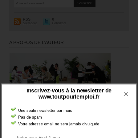
RSS
0
Souscrire
Followers
A PROPOS DE L’AUTEUR
Inscrivez-vous à la newsletter de
×
www.toutpourlemploi.fr
Une seule newsletter par mois
Pas de spam
Votre adresse email ne sera jamais divulguée