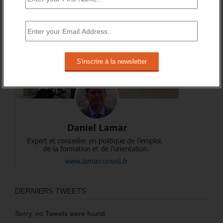
A PROPOS DE L’AUTEUR
DERNIERS TWEETS
Sorry, no Tweets were found.