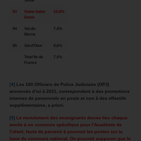
Seine
93
Seine-Saint-
10,8%
Denis
94
Val-de-
7,4%
Marne
95
Val-d’Oise
8,6%
Total Ile de
7,4%
France
[4]
Les 100 Officiers de Police Judiciaire (OPJ)
annoncés d’ici à 2021, correspondent à des promotions
internes de personnels en poste et non à des effectifs
supplémentaires, a priori.
[5]
Le recrutement des enseignants donne lieu chaque
année à un concours spécifique pour l’Académie de
Créteil, faute de parvenir à pourvoir les postes sur la
base du concours national. On pourrait supposer que le