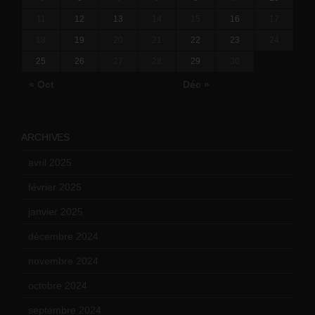
11
12
13
14
15
16
17
18
19
20
21
22
23
24
25
26
27
28
29
30
« Oct
Déc »
ARCHIVES
avril 2025
(2)
février 2025
(3)
janvier 2025
(6)
décembre 2024
(4)
novembre 2024
(7)
octobre 2024
(10)
septembre 2024
(6)