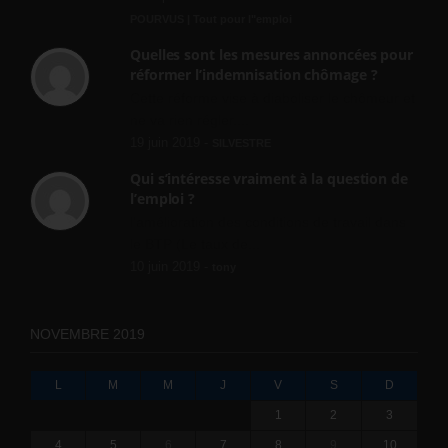
POURVUS | Tout pour l"emploi
Quelles sont les mesures annoncées pour
réformer l’indemnisation chômage ?
Cette réforme vise à diaboliser le chômeur et
ne va rien régler....
19 juin 2019 -
SILVESTRE
Qui s’intéresse vraiment à la question de
l’emploi ?
l'amélioration des conditions de travail dans
le BTP (Le taux de...
10 juin 2019 -
tony
NOVEMBRE 2019
L
M
M
J
V
S
D
1
2
3
4
5
6
7
8
9
10