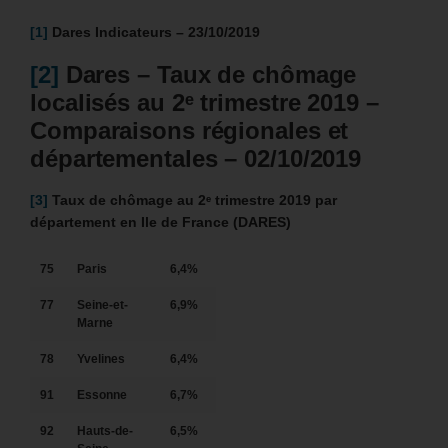
[1]
Dares Indicateurs – 23/10/2019
[2]
Dares – Taux de chômage
localisés au 2ᵉ trimestre 2019 –
Comparaisons régionales et
départementales – 02/10/2019
[3]
Taux de chômage
au 2ᵉ trimestre 2019 par
département en Ile de France (DARES)
75
Paris
6,4%
77
Seine-et-
6,9%
Marne
78
Yvelines
6,4%
91
Essonne
6,7%
92
Hauts-de-
6,5%