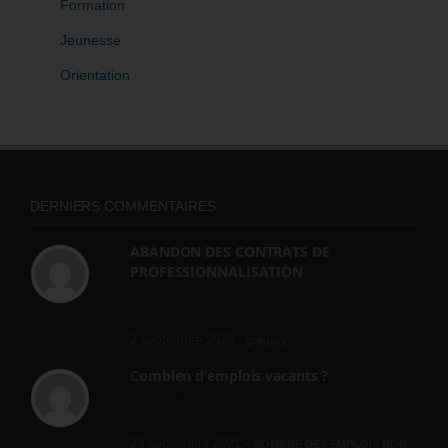
Formation
Jeunesse
Orientation
DERNIERS COMMENTAIRES
ABANDON DES CONTRATS DE
PROFESSIONNALISATION
bonjour, ce gouvernant fait vraiment
n'importe quoi, les contrats...
2 septembre 2024 -
gregory
Combien d’emplois vacants ?
[…] [3] Billet – « Combien d’emplois vacants
? » du 3...
24 septembre 2021 -
NOMBRE DES EMPLOIS NON