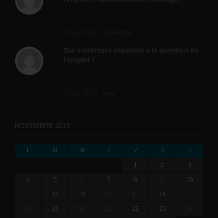
Cette réforme vise à diaboliser le chômeur et
ne va rien régler....
19 juin 2019 -
SILVESTRE
Qui s’intéresse vraiment à la question de
l’emploi ?
l'amélioration des conditions de travail dans
le BTP (Le taux de...
10 juin 2019 -
tony
NOVEMBRE 2019
L
M
M
J
V
S
D
1
2
3
4
5
6
7
8
9
10
11
12
13
14
15
16
17
18
19
20
21
22
23
24