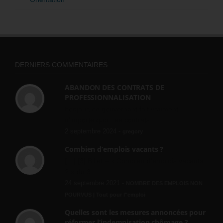
DERNIERS COMMENTAIRES
ABANDON DES CONTRATS DE
PROFESSIONNALISATION
bonjour, ce gouvernant fait vraiment
n'importe quoi, les contrats...
2 septembre 2024 -
gregory
Combien d’emplois vacants ?
[…] [3] Billet – « Combien d’emplois vacants
? » du 3...
24 septembre 2021 -
NOMBRE DES EMPLOIS NON
POURVUS | Tout pour l"emploi
Quelles sont les mesures annoncées pour
réformer l’indemnisation chômage ?