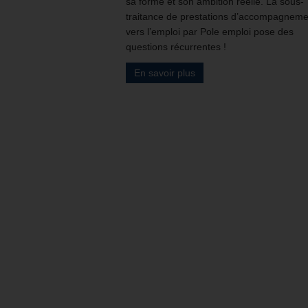
sa forme et son ambition réelle. La sous-
traitance de prestations d’accompagneme
vers l’emploi par Pole emploi pose des
questions récurrentes !
En savoir plus