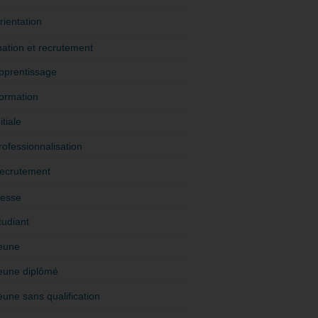
rientation
ation et recrutement
pprentissage
ormation
itiale
rofessionnalisation
ecrutement
esse
tudiant
eune
eune diplômé
eune sans qualification