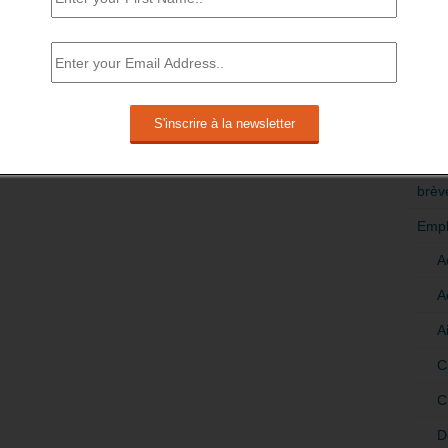
RÉDI
POLI
>Décri
CATÉ
brèv
Empl
A
A
A
C
C
D