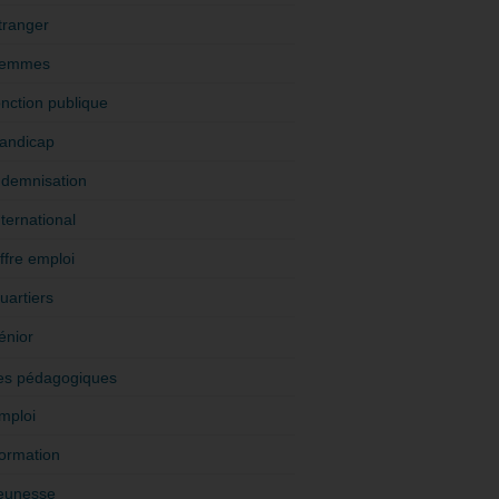
tranger
emmes
onction publique
andicap
ndemnisation
nternational
ffre emploi
uartiers
énior
es pédagogiques
mploi
ormation
eunesse