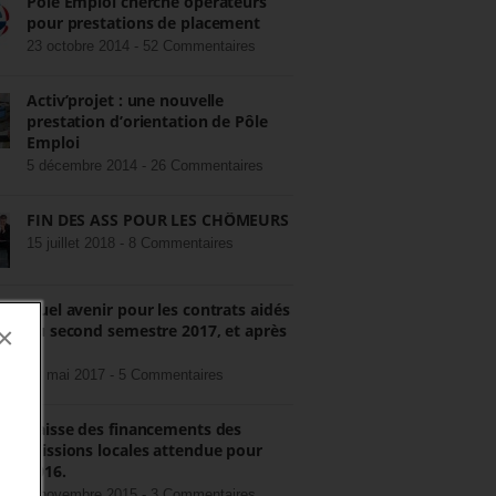
Pôle Emploi cherche opérateurs
pour prestations de placement
23 octobre 2014 -
52 Commentaires
Activ’projet : une nouvelle
prestation d’orientation de Pôle
Emploi
5 décembre 2014 -
26 Commentaires
FIN DES ASS POUR LES CHÔMEURS
15 juillet 2018 -
8 Commentaires
Quel avenir pour les contrats aidés
au second semestre 2017, et après
×
?
22 mai 2017 -
5 Commentaires
Baisse des financements des
missions locales attendue pour
2016.
3 novembre 2015 -
3 Commentaires