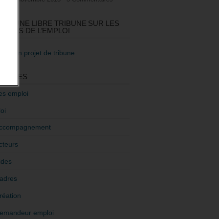
GEZ UNE LIBRE TRIBUNE SUR LES
TIQUES DE L’EMPLOI
re mon projet de tribune
GORIES
es emploi
oi
ccompagnement
cteurs
ides
adres
réation
emandeur emploi