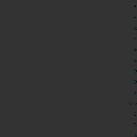
E
F
f
H
I
I
O
Q
S
Fich
E
F
J