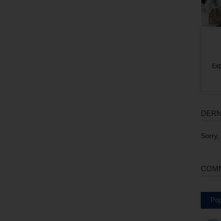
DERN
Sorry,
COMM
Pop