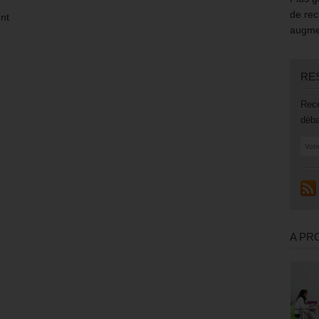
de rec
nt
augmen
RE
Rece
déba
A PR