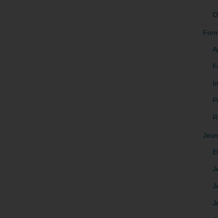
O
Form
A
F
In
P
R
Jeun
E
J
J
J