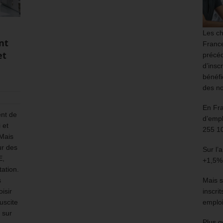
Les ch
nt
France
et
précéd
s
d’insc
bénéfi
des no
En Fr
nt de
d’empl
 et
255 1
 Mais
ur des
Sur l’
E,
+1,5%
ation.
s
Mais s
isir
inscri
uscite
emploi
 sur
Plus g