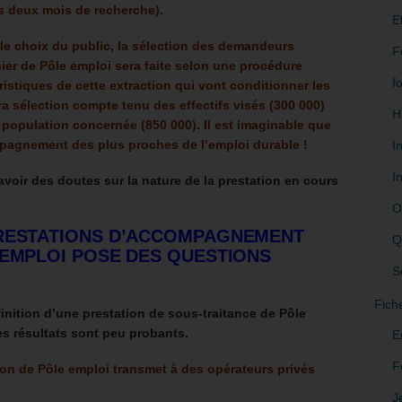
 deux mois de recherche).
E
le choix du public, l
a sélection des demandeurs
F
hier de Pôle emploi sera faite selon une procédure
f
istiques de cette extraction qui vont conditionner les
ura sélection compte tenu des effectifs visés (300 000)
H
 population concernée (850 000). Il est imaginable que
pagnement des plus proches de l’emploi durable !
I
I
’avoir des doutes sur la nature de la prestation en cours
O
PRESTATIONS D’ACCOMPAGNEMENT
Q
 EMPLOI POSE DES QUESTIONS
S
Fich
finition d’une prestation de sous-traitance de Pôle
es résultats sont peu probants.
E
F
tion de Pôle emploi transmet à des opérateurs privés
J