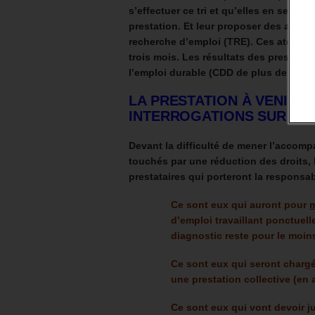
s’effectuer ce tri et qu’elles en sero
prestation.
Et leur proposer des atelie
recherche d’emploi (TRE).
Ces atelier
trois mois.
Les résultats des prestatair
l’emploi durable (CDD de plus de six 
LA PRESTATION À VENIR 
INTERROGATIONS SUR SA 
Devant la difficulté de mener l’accom
touchés par une réduction des droits, 
prestataires qui porteront la responsabi
Ce sont eux qui auront pour
m
d’emploi travaillant ponctuel
diagnostic reste pour le moins
Ce sont eux qui seront charg
une prestation collective (en a
Ce sont eux qui vont devoir ju