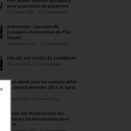
Pôle Emploi cherche opérateurs
pour prestations de placement
23 octobre 2014 -
52 Commentaires
Activ’projet : une nouvelle
prestation d’orientation de Pôle
Emploi
5 décembre 2014 -
26 Commentaires
FIN DES ASS POUR LES CHÔMEURS
15 juillet 2018 -
8 Commentaires
Quel avenir pour les contrats aidés
au second semestre 2017, et après
×
?
22 mai 2017 -
5 Commentaires
Baisse des financements des
missions locales attendue pour
2016.
3 novembre 2015 -
3 Commentaires