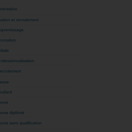
rientation
ation et recrutement
pprentissage
ormation
itiale
rofessionnalisation
ecrutement
esse
tudiant
eune
eune diplômé
eune sans qualification