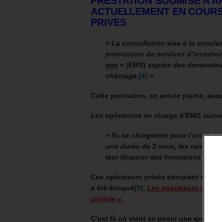
PRESTATION SOUMISE A
A
ACTUELLEMENT EN COURS
PRIVES
«
La consultation vise à la concl
prestations de services d’insertio
moi
» (EMS)
auprès des demandeurs
chômage.
[4]
»
Cette prestation, en année pleine, aura
Les opérateurs en charge d’EMS auront
«
Ils se chargeront pour l’institu
une durée de 3 mois, les raisons de
leur financer des formations »
.
Ces opérateurs privés devraient être 
a été évoqué
[5]
.
Les opérateurs devron
choisie ».
C’est là où vient se poser une question