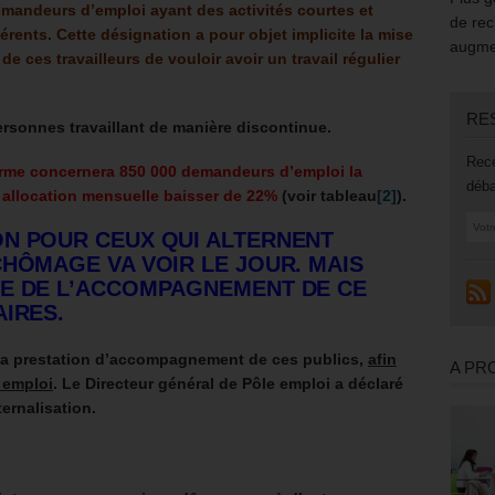
andeurs d’emploi ayant des activités courtes et
de rec
érents. Cette désignation a pour objet implicite la mise
augmen
e ces travailleurs de vouloir avoir un travail régulier
RE
personnes travaillant de manière discontinue.
Rece
orme concernera 850 000 demandeurs d’emploi la
déba
r allocation mensuelle baisser de 22%
(voir tableau
[2]
).
ON POUR CEUX QUI ALTERNENT
CHÔMAGE VA VOIR LE JOUR. MAIS
SE DE L’ACCOMPAGNEMENT DE CE
AIRES.
 la prestation d’accompagnement de ces publics,
afin
A PR
 emploi
.
Le
Directeur général
de Pôle emploi
a déclaré
ternalisation.