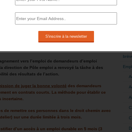
nt les conséquences dans le déroulement de la
rs collectifs, notamment sur les techniques de
RÉDI
s proposés aux demandeurs d’emploi auraient lieu sur
POLI
es devraient être jugés en fonction du taux de retour à
mois ou CDI) dans un délai de deux mois.
>Décri
SUSCITE PAR AVANCE DE NOMBREUSES
CATÉ
FORME ET SON AMBITION RÉELLE.
brèv
pagnement vers l’emploi de demandeurs d’emploi
Empl
la direction de Pôle emploi a renvoyé la tâche à des
lité des résultats de l’action.
A
ission de juger la bonne volonté
des demandeurs
A
lement en contrats courts. La méthode pour établir ce
A
 incertaine.
C
és de remettre ces personnes dans le droit chemin avec
telier) sur une durée limitée à trois mois.
C
D
stifier d’un accès à un emploi durable en 5 mois (3