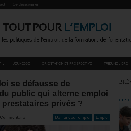
act
Se désabonner
T
JEUNESSE
ORIENTATION ET PROSPECTIVE
TRIBUNE LIBRE
oi se défausse de
BRÈ
u public qui alterne emploi
FT : 
prestataires privés ?
 Commentaire
Demandeur emploi
Emploi