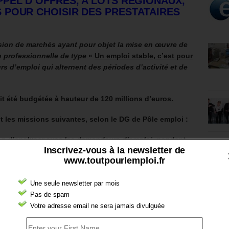
PPEL D’OFFRES, A LOTS RÉGIONAUX,
 POUR CHOISIR DES PRESTATAIRES
usion de marchés ayant pour objet la mise en œuvre de
n professionnelle de type
«
Un emploi stable, c’est pour
 d’emploi qui alternent des périodes d’activité et de
it été budgétée à hauteur de 120 millions d’euros.
 les missions suivantes, selon le DG de Pôle emploi :
tion d’analyser avec les demandeurs d’emploi, pendant
Inscrivez-vous à la newsletter de
 cette alternance, de leur proposer des ateliers, et de
www.toutpourlemploi.fr
mis en rapport avec 300 000 demandeurs d’emploi par an
Une seule newsletter par mois
t apprécier «
si leur permittence est subie ou
Pas de spam
Votre adresse email ne sera jamais divulguée
 majeure qui est de savoir sur quels critères va