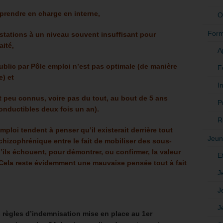
 prendre en charge en interne,
O
Form
estations à un niveau souvent insuffisant pour
aité,
A
ublic par Pôle emploi n’est pas optimale (de manière
F
e) et
In
nt peu connus, voire pas du tout, au bout de 5 ans
P
onductibles deux fois un an).
R
mploi tendent à penser qu’il existerait derrière tout
Jeun
izophrénique entre le fait de mobiliser des sous-
u’ils échouent, pour démontrer, ou confirmer, la valeur
E
Cela reste évidemment une mauvaise pensée tout à fait
J
J
J
 règles d’indemnisation mise en place au 1er