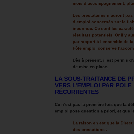
mois d’accompagnement, plus
Les prestataires n’auront pas 
d’emploi concernés sur le fic
inconnue. Ce sont les caractér
résultats potentiels. Or i
l y a
par rapport à l’ensemble de la
Pôle emploi conserve l’accom
Dès à présent, il est permis d
de mise en place.
LA SOUS-TRAITANCE DE 
VERS L’EMPLOI PAR POLE
RÉCURRENTES
Ce n’est pas la première fois que la dé
emploi pose question a priori, et que l
La raison en est que la Direc
des prestations :