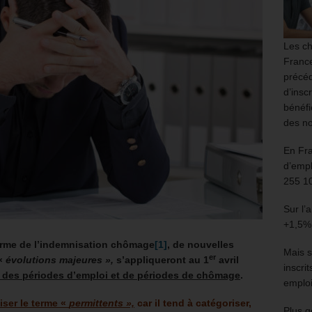
Les ch
France
précéd
d’insc
bénéfi
des no
En Fr
d’empl
255 1
Sur l’
+1,5%
orme de l’indemnisation chômage
[1]
, de nouvelles
Mais s
er
 «
évolutions majeures »,
s’appliqueront au 1
avril
inscri
t des périodes d’emploi et de périodes de chômage
.
emploi
liser le terme «
permittents »,
car il tend à catégoriser,
Plus g