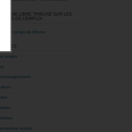
GEZ UNE LIBRE TRIBUNE SUR LES
TIQUES DE L’EMPLOI
re mon projet de tribune
GORIES
es emploi
oi
ccompagnement
cteurs
ides
adres
réation
emandeur emploi