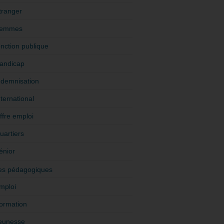
tranger
emmes
onction publique
andicap
ndemnisation
nternational
ffre emploi
uartiers
énior
es pédagogiques
mploi
ormation
eunesse