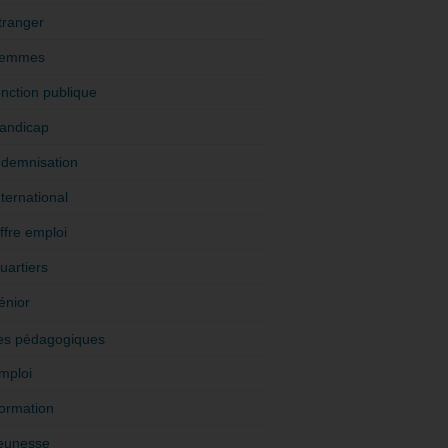
tranger
emmes
onction publique
andicap
ndemnisation
nternational
ffre emploi
uartiers
énior
es pédagogiques
mploi
ormation
eunesse