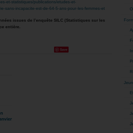
des-et-statistiques/publications/etudes-et-
-vie-sans-incapacite-est-de-64-5-ans-pour-les-femmes-et
O
Form
données issues de l’enquête SILC (Statistiques sur les
ce entière.
A
F
Save
In
P
R
Jeun
E
J
en
J
anvier
J