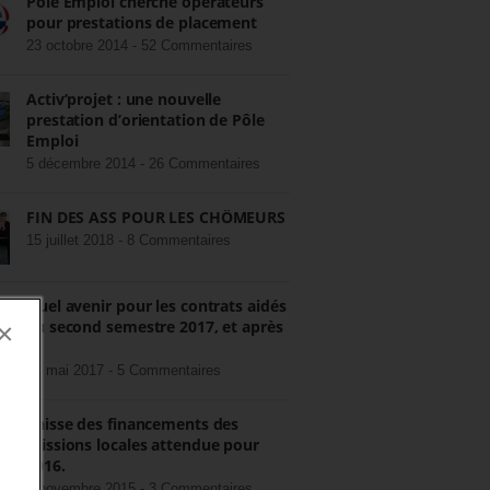
Pôle Emploi cherche opérateurs
pour prestations de placement
23 octobre 2014 -
52 Commentaires
Activ’projet : une nouvelle
prestation d’orientation de Pôle
Emploi
5 décembre 2014 -
26 Commentaires
FIN DES ASS POUR LES CHÔMEURS
15 juillet 2018 -
8 Commentaires
Quel avenir pour les contrats aidés
au second semestre 2017, et après
×
?
22 mai 2017 -
5 Commentaires
Baisse des financements des
missions locales attendue pour
2016.
3 novembre 2015 -
3 Commentaires