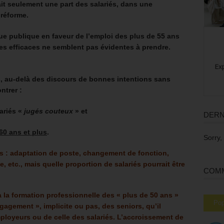
it seulement une part des salariés, dans une
 réforme.
ue publique en faveur de l’emploi des plus de 55 ans
es efficaces ne semblent pas évidentes à prendre.
s, au-delà des discours de bonnes intentions sans
ntrer :
ariés «
jugés couteux
» et
DERN
60 ans et plus
.
Sorry,
es : adaptation de poste, changement de fonction,
le, etc., mais quelle proportion de salariés pourrait être
COMM
à la formation professionnelle des « plus de 50 ans »
Pop
égagement », implicite ou pas, des seniors, qu’il
ployeurs ou de celle des salariés.
L’accroissement de