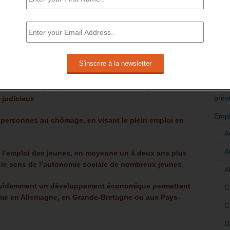
 ENTRE EMPLOI ET RETRAITE
RE UN ALLONGEMENT IMPORTANT.
RÉDI
POLI
ivité peut générer un cout important tant en
ois ans, qu’en dépenses de solidarité : ASS, RSA, et
>Décri
ctivité » (RUA).
Cette question semble oubliée par
 de l’actuelle réforme des retraites.
CATÉ
nnes en emploi, c’est-à-dire de cotisants pour assurer
brèv
s judicieux
Empl
 personnes au chômage, en visant le plein emploi en
A
A
ns l’emploi des jeunes, en moyenne un à deux ans plus
ns le sens de l’autonomie sociale de nombreux jeunes.
A
 évidemment un développement économique permettant
C
me en Allemagne, en Grande-Bretagne ou aux Pays-
C
D