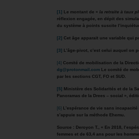
[1]
Le montant de «
la retraite à taux p
réflexion engagée, en dépit des simulat
du système à points suscite l’inquiétu
[2]
Cet âge apparait une variable qui p
[3]
L’âge-pivot, c’est celui auquel on pe
[4]
Comité de mobilisation de la Direct
dg@protonmail.com
Le comité de mobi
par les sections CGT, FO et SUD.
[5]
Ministère des Solidarités et de la San
Panoramas de la Drees – social », édit
[6]
L’espérance de vie sans incapacité (
s’appuie sur la méthode Ehemu.
Source : Deroyon T., « En 2018, l’espé
femmes et de 63,4 ans pour les hommes