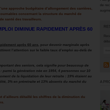
de rec
 d’une approche budgétaire d’allongement des carrières,
augmen
ntournables concernant la structure du marché de
 de santé des travailleurs.
RE
MPLOI DIMINUE RAPIDEMENT APRÈS 60
Rece
déba
rapidement après 60 ans
, pour devenir marginale après
ttirent l’attention sur le faible taux d’emploi au-delà de
portant des seniors, cela signifie pour beaucoup de
 : parmi la génération née en 1954, 4 personnes sur 10
ment de la liquidation de leur retraite : 19% étaient au
ité, 3% en préretraite et 13% absents du marché du
A PR
t d’ailleurs détaillé les chiffres de la diminution du
ns.