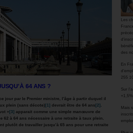
Les ch
France
précéd
d’insc
bénéfi
des no
En Fr
d’empl
255 1
USQU’À 64 ANS ?
Sur l’
+1,5%
 jour par le Premier ministre, l’âge à partir duquel il
taux plein (sans décote)
[1]
devrait être de 64 ans
[2]
.
Mais s
vot »
[3]
apparait comme une simple manœuvre de
inscri
62 à 64 ans nécessaire à une retraite à taux plein.
emploi
t plutôt de travailler jusqu’à 65 ans pour une retraite
Plus g