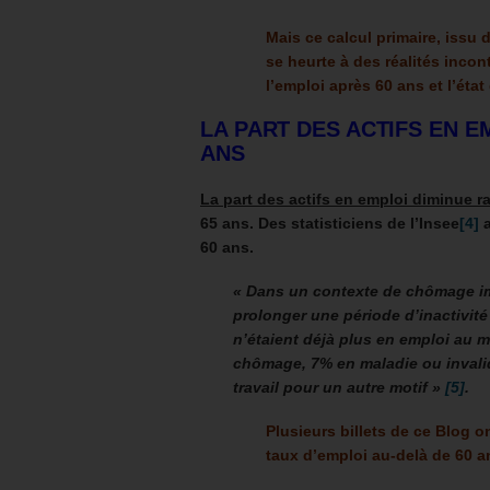
Mais ce calcul primaire, issu
se heurte à des réalités inco
l’emploi après 60 ans et l’état
LA PART DES ACTIFS EN E
ANS
La part des actifs en emploi diminue 
65 ans. Des statisticiens de l’Insee
[4]
a
60 ans.
« Dans un contexte de chômage im
prolonger une période d’inactivité
n’étaient déjà plus en emploi au mo
chômage, 7% en maladie ou invalid
travail pour un autre motif »
[5]
.
Plusieurs billets de ce Blog on
taux d’emploi au-delà de 60 a