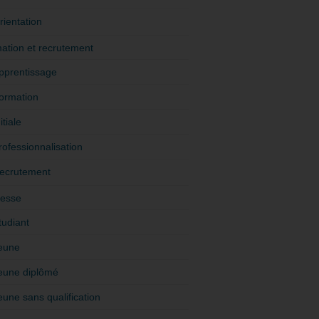
rientation
ation et recrutement
pprentissage
ormation
itiale
rofessionnalisation
ecrutement
esse
tudiant
eune
eune diplômé
eune sans qualification