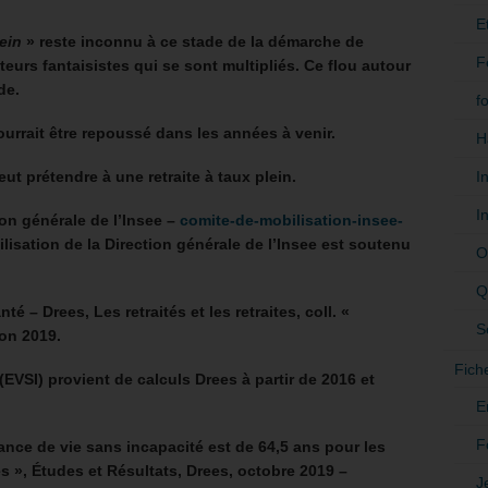
E
lein
» reste inconnu à ce stade de la démarche de
F
eurs fantaisistes qui se sont multipliés. Ce flou autour
de.
f
ourrait être repoussé dans les années à venir.
H
I
ut prétendre à une retraite à taux plein.
I
ion générale de l’Insee –
comite-de-mobilisation-insee-
lisation de la Direction générale de l’Insee est soutenu
O
Q
té – Drees, Les retraités et les retraites, coll. «
S
ion 2019.
Fich
EVSI) provient de calculs Drees à partir de 2016 et
E
F
rance de vie sans incapacité est de 64,5 ans pour les
 », Études et Résultats, Drees, octobre 2019 –
J