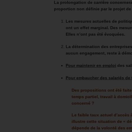
La prolongation de carrière concernera
proportion non définie par le projet de
Les mesures actuelles de politiq
ont un effet marginal. Des mesur
Elles n’ont pas été évoquées.
La détermination des entreprise
aucun engagement, reste à démo
Pour maintenir en emploi
des sal
Pour embaucher des salariés de 
Des propositions ont été fait
temps partiel, travail à domici
concerné ?
Le faible taux actuel d’accès 
illustre cette situation de « d
dépende de la volonté des em