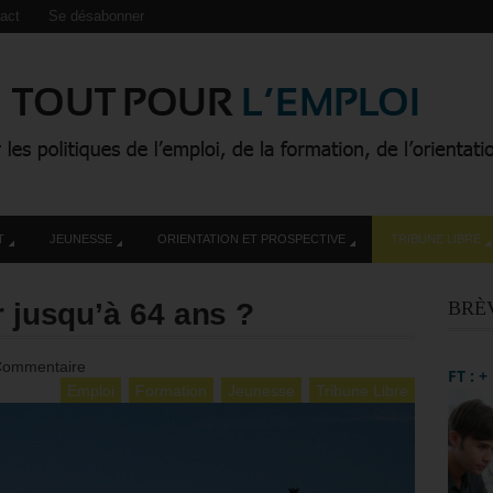
act
Se désabonner
T
JEUNESSE
ORIENTATION ET PROSPECTIVE
TRIBUNE LIBRE
r jusqu’à 64 ans ?
BRÈ
Commentaire
FT : 
Emploi
Formation
Jeunesse
Tribune Libre