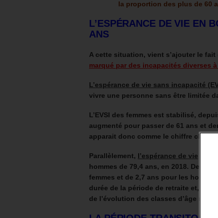
la proportion des plus de 60 
L’ESPÉRANCE DE VIE EN 
ANS
A cette situation, vient s’ajouter le fai
marqué par des incapacités diverses à
L’espérance de vie sans incapacité (EV
vivre une personne sans être limitée d
L’EVSI des femmes est stabilisé, depu
augmenté pour passer de 61 ans et de
apparait donc comme le chiffre clé.
Parallèlement,
l’espérance de vie
augme
hommes de 79,4 ans, en 2018. Depuis 20
femmes et de 2,7 ans pour les homme
durée de la période de retraite et, par
de l’évolution des classes d’âge nombr