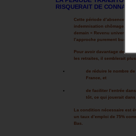
LA PÉRIODE TRANSITOIRE
RISQUERAIT DE CONNAIT
Cette période d’absence d’act
indemnisation chômage, sur tr
demain « Revenu universel d’a
l’approche purement budgétaire
Pour avoir davantage de perso
les retraites, il semblerait plu
de réduire le nombre de
France, et
de faciliter l’entrée da
tôt, ce qui jouerait da
La condition nécessaire est
un taux d’emploi de 75% com
Bas.