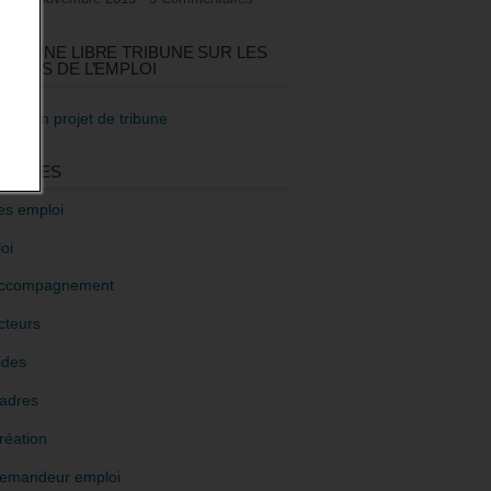
GEZ UNE LIBRE TRIBUNE SUR LES
TIQUES DE L’EMPLOI
re mon projet de tribune
GORIES
es emploi
oi
ccompagnement
cteurs
ides
adres
réation
emandeur emploi