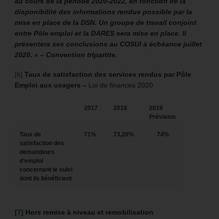
au cours de la période 2020-2022, en fonction de la
disponibilité des informations rendue possible par la
mise en place de la DSN. Un groupe de travail conjoint
entre Pôle emploi et la DARES sera mise en place. Il
présentera ses conclusions au COSUI à échéance juillet
2020. » – Convention tripartite.
[6]
Taux de satisfaction des services rendus par Pôle
Emploi aux usagers
–
Loi de finances 2020
2017
2018
2019
Prévision
Taux de
71%
73,20%
74%
satisfaction des
demandeurs
d’emploi
concernant le suivi
dont ils bénéficient
[7]
Hors remise à niveau et remobilisation