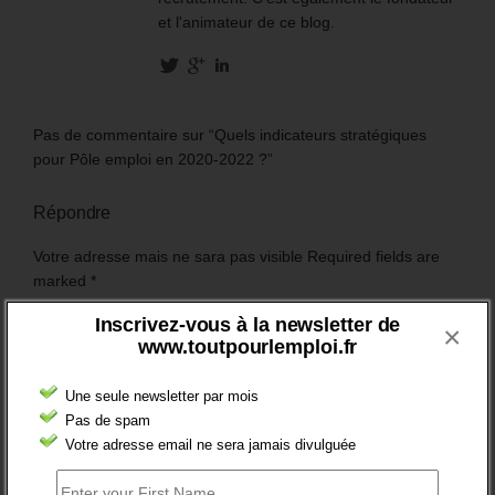
et l'animateur de ce blog.
Pas de commentaire sur “Quels indicateurs stratégiques
pour Pôle emploi en 2020-2022 ?”
Répondre
Votre adresse mais ne sara pas visible Required fields are
marked
*
Inscrivez-vous à la newsletter de
Commentaire
×
www.toutpourlemploi.fr
Une seule newsletter par mois
Pas de spam
Votre adresse email ne sera jamais divulguée