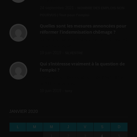
? » du 3...
24 septembre 2021 -
NOMBRE DES EMPLOIS NON
POURVUS | Tout pour l"emploi
Quelles sont les mesures annoncées pour
réformer l’indemnisation chômage ?
Cette réforme vise à diaboliser le chômeur et
ne va rien régler....
19 juin 2019 -
SILVESTRE
Qui s’intéresse vraiment à la question de
l’emploi ?
l'amélioration des conditions de travail dans
le BTP (Le taux de...
10 juin 2019 -
tony
JANVIER 2020
L
M
M
J
V
S
D
1
2
3
4
5