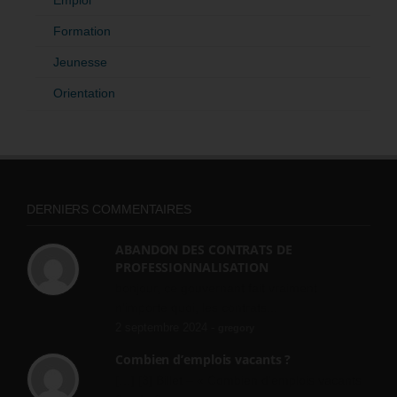
Emploi
Formation
Jeunesse
Orientation
DERNIERS COMMENTAIRES
ABANDON DES CONTRATS DE
PROFESSIONNALISATION
bonjour, ce gouvernant fait vraiment
n'importe quoi, les contrats...
2 septembre 2024 -
gregory
Combien d’emplois vacants ?
[…] [3] Billet – « Combien d’emplois vacants