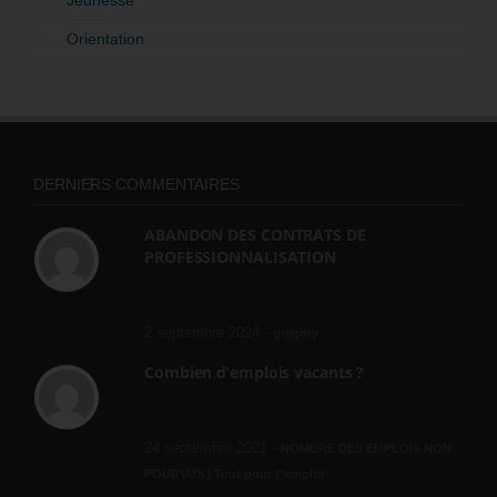
Orientation
DERNIERS COMMENTAIRES
ABANDON DES CONTRATS DE
PROFESSIONNALISATION
bonjour, ce gouvernant fait vraiment
n'importe quoi, les contrats...
2 septembre 2024 -
gregory
Combien d’emplois vacants ?
[…] [3] Billet – « Combien d’emplois vacants
? » du 3...
24 septembre 2021 -
NOMBRE DES EMPLOIS NON
POURVUS | Tout pour l"emploi