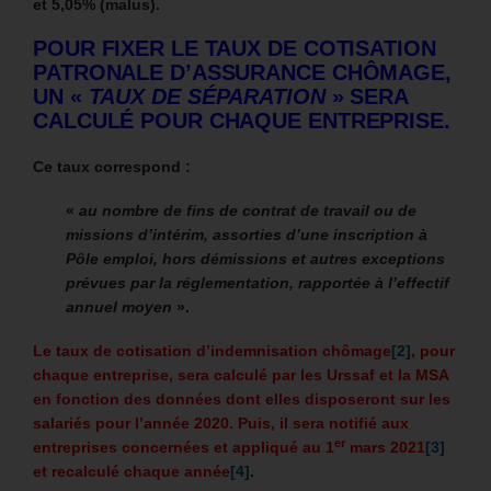
et 5,05% (malus).
POUR FIXER LE TAUX DE COTISATION
PATRONALE D’ASSURANCE CHÔMAGE,
UN «
TAUX DE SÉPARATION
» SERA
CALCULÉ POUR CHAQUE ENTREPRISE.
Ce taux correspond :
«
au nombre de fins de contrat de travail ou de
missions d’intérim, assorties d’une inscription à
Pôle emploi, hors démissions et autres exceptions
prévues par la réglementation, rapportée à l’effectif
annuel moyen
».
Le taux de cotisation d’indemnisation chômage
[2]
, pour
chaque entreprise, sera calculé par les Urssaf et la MSA
en fonction des données dont elles disposeront sur les
salariés pour l’année 2020.
Puis, il sera notifié aux
er
entreprises concernées et appliqué au 1
mars 2021
[3]
et recalculé chaque année
[4]
.