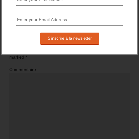
Pas de commentaire sur “Quel bonus-malus sur les
cotisations des contrats courts ?”
Répondre
Votre adresse mais ne sara pas visible Required fields are
marked
*
Commentaire