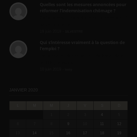
Quelles sont les mesures annoncées pour
réformer l’indemnisation chômage ?
Cette réforme vise à diaboliser le chômeur et
ne va rien régler....
19 juin 2019 -
SILVESTRE
Qui s’intéresse vraiment à la question de
l’emploi ?
l'amélioration des conditions de travail dans
le BTP (Le taux de...
10 juin 2019 -
tony
JANVIER 2020
L
M
M
J
V
S
D
1
2
3
4
5
6
7
8
9
10
11
12
13
14
15
16
17
18
19