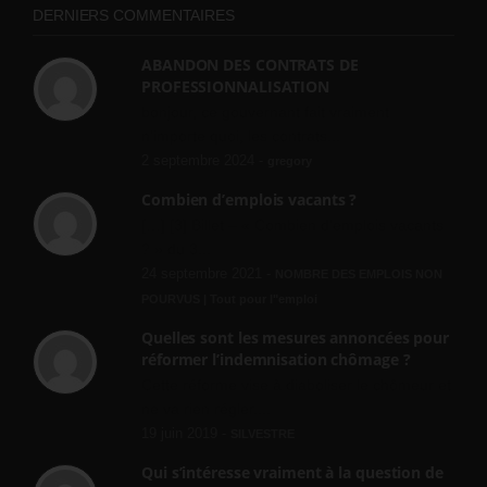
DERNIERS COMMENTAIRES
ABANDON DES CONTRATS DE
PROFESSIONNALISATION
bonjour, ce gouvernant fait vraiment
n'importe quoi, les contrats...
2 septembre 2024 -
gregory
Combien d’emplois vacants ?
[…] [3] Billet – « Combien d’emplois vacants
? » du 3...
24 septembre 2021 -
NOMBRE DES EMPLOIS NON
POURVUS | Tout pour l"emploi
Quelles sont les mesures annoncées pour
réformer l’indemnisation chômage ?
Cette réforme vise à diaboliser le chômeur et
ne va rien régler....
19 juin 2019 -
SILVESTRE
Qui s’intéresse vraiment à la question de