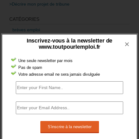
>Décrire mon projet de tribune
CATÉGORIES
brèves emploi
Inscrivez-vous à la newsletter de
Emploi
×
www.toutpourlemploi.fr
Accompagnement
Une seule newsletter par mois
Acteurs
Pas de spam
Aides
Votre adresse email ne sera jamais divulguée
Cadres
Création
Demandeur emploi
Etranger
Femmes
fonction publique