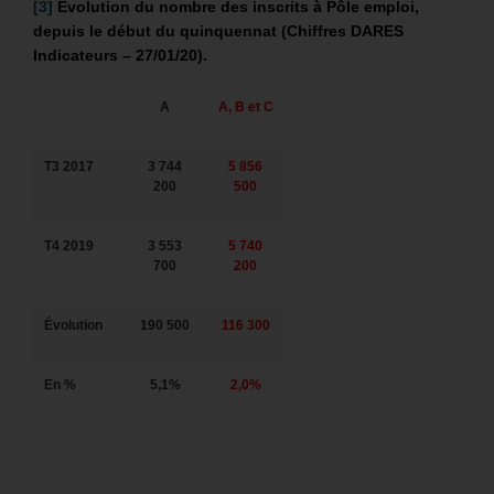
[3]
Évolution du nombre des inscrits à Pôle emploi,
depuis le début du quinquennat (Chiffres DARES
Indicateurs – 27/01/20).
A
A, B et C
T3 2017
3 744
5 856
200
500
T4 2019
3 553
5 740
700
200
Évolution
190 500
116 300
En %
5,1%
2,0%