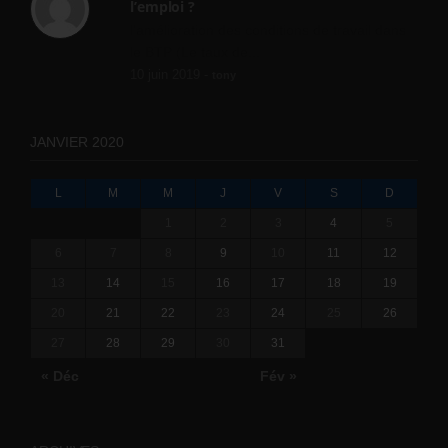
l’emploi ?
l'amélioration des conditions de travail dans
le BTP (Le taux de...
10 juin 2019 -
tony
JANVIER 2020
L
M
M
J
V
S
D
1
2
3
4
5
6
7
8
9
10
11
12
13
14
15
16
17
18
19
20
21
22
23
24
25
26
27
28
29
30
31
« Déc
Fév »