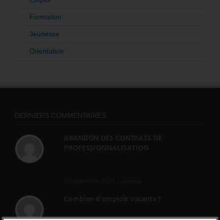
Formation
Jeunesse
Orientation
DERNIERS COMMENTAIRES
ABANDON DES CONTRATS DE
PROFESSIONNALISATION
bonjour, ce gouvernant fait vraiment
n'importe quoi, les contrats...
2 septembre 2024 -
gregory
Combien d’emplois vacants ?
[…] [3] Billet – « Combien d’emplois vacants