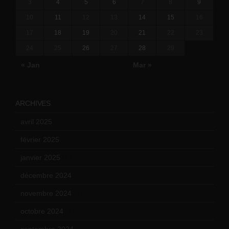
3
4
5
6
7
8
9
10
11
12
13
14
15
16
17
18
19
20
21
22
23
24
25
26
27
28
29
« Jan
Mar »
ARCHIVES
avril 2025
(2)
février 2025
(3)
janvier 2025
(6)
décembre 2024
(4)
novembre 2024
(7)
octobre 2024
(10)
septembre 2024
(6)