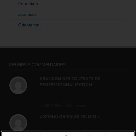
Formation
Jeunesse
Orientation
DERNIERS COMMENTAIRES
ABANDON DES CONTRATS DE
PROFESSIONNALISATION
bonjour, ce gouvernant fait vraiment
n'importe quoi, les contrats...
2 septembre 2024 -
gregory
Combien d’emplois vacants ?
[…] [3] Billet – « Combien d’emplois vacants
? » du 3...